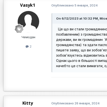
Vasyk1
Опубликовано
5 января, 2024
On 6/12/2023 at 10:32 PM, Mice
Це що ви стали громадянино
позбавленим) з громадянства
Чемодан
держави, ви як громадянин Ук
громадянства) та здати паспо
2
пишете заяву, що ви зобов'яз
зобов'язуєтесь відмовитись в
Однак цього в більшості випа
начебто це стали вимагати, од
Kitty
Опубликовано
26 января, 2024