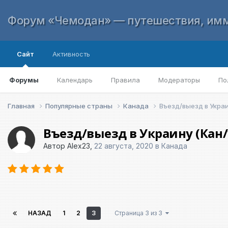
Форум «Чемодан» — путешествия, имм
Сайт
Активность
Форумы
Календарь
Правила
Модераторы
По
Главная
Популярные страны
Канада
Въезд/выезд в Украи
Въезд/выезд в Украину (Кан/
Автор
Alex23
,
22 августа, 2020
в
Канада
НАЗАД
1
2
3
Страница 3 из 3