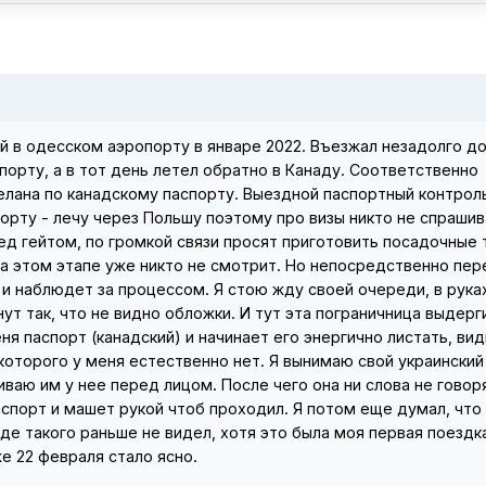
й в одесском аэропорту в январе 2022. Въезжал незадолго до
порту, а в тот день летел обратно в Канаду. Соответственно
елана по канадскому паспорту. Выездной паспортный контрол
орту - лечу через Польшу поэтому про визы никто не спрашив
ед гейтом, по громкой связи просят приготовить посадочные
 на этом этапе уже никто не смотрит. Но непосредственно пер
и наблюдет за процессом. Я стою жду своей очереди, в рука
ут так, что не видно обложки. И тут эта пограничница выдерг
ня паспорт (канадский) и начинает его энергично листать, ви
которого у меня естественно нет. Я вынимаю свой украинский
иваю им у нее перед лицом. После чего она ни слова не говор
спорт и машет рукой чтоб проходил. Я потом еще думал, что
оде такого раньше не видел, хотя это была моя первая поездк
 уже 22 февраля стало ясно.