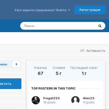
Регистрация
Уже зарегистрированы? Войти
Активность
чики
9
Ответов
Created
Последний ответ
67
5 г
1 г
ветить
TOP POSTERS IN THIS TOPIC
fregat222
Alex23
19 posts
11 posts