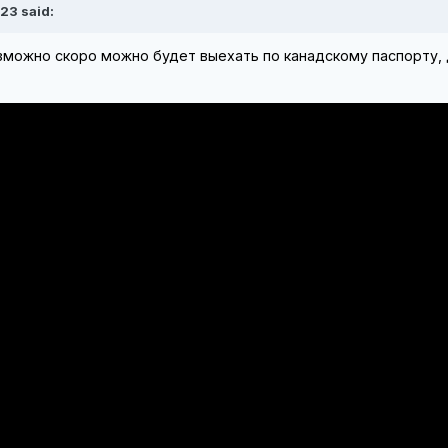
23 said:
озможно скоро можно будет выехать по канадскому паспорту,