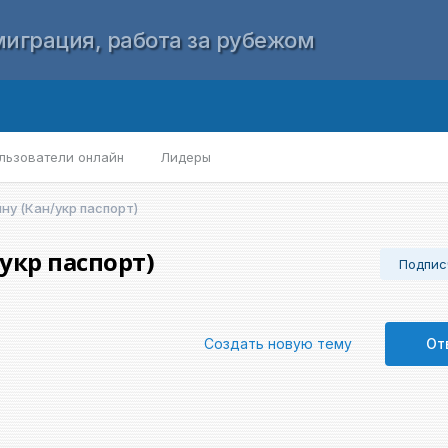
играция, работа за рубежом
льзователи онлайн
Лидеры
ну (Кан/укр паспорт)
укр паспорт)
Подпис
Создать новую тему
От