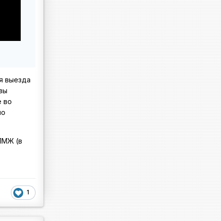
я выезда
вы
е во
по
ПМЖ (в
1