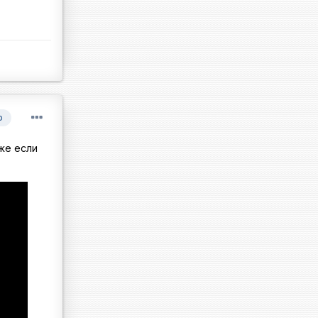
р
же если