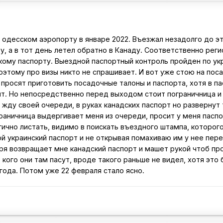
 одесском аэропорту в январе 2022. Въезжал незадолго до эт
у, а в тот день летел обратно в Канаду. Соответственно рег
скому паспорту. Выездной паспортный контроль пройден по у
оэтому про визы никто не спрашивает. И вот уже стою на пос
 просят приготовить посадочные талоны и паспорта, хотя в па
ит. Но непосредственно перед выходом стоит пограничница и
жду своей очереди, в руках канадских паспорт но развернут 
граничница выдергивает меня из очереди, просит у меня пасп
ргично листать, видимо в поискать въездного штампа, которог
й украинский паспорт и не открывая помахиваю им у нее пер
оря возвращает мне канадский паспорт и машет рукой чтоб пр
 кого они там пасут, вроде такого раньше не видел, хотя это
.5 года. Потом уже 22 февраля стало ясно.