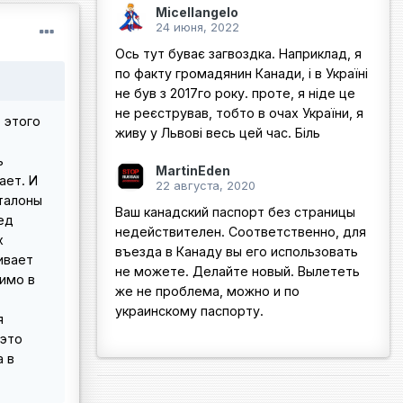
Micellangelo
24 июня, 2022
Ось тут буває загвоздка. Наприклад, я
по факту громадянин Канади, і в Україні
не був з 2017го року. проте, я ніде це
не реєстрував, тобто в очах України, я
 этого
живу у Львові весь цей час. Біль
ь
MartinEden
ает. И
22 августа, 2020
 талоны
Ваш канадский паспорт без страницы
ед
недействителен. Соответственно, для
х
въезда в Канаду вы его использовать
ивает
не можете. Делайте новый. Вылететь
димо в
же не проблема, можно и по
украинскому паспорту.
я
 это
а в