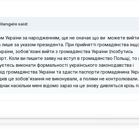
llangelo said:
м України за народженням, ще не оначає що ви можете вийти
 лише за указом президента. При прийнятті громадянства інщо
раїни, зобов'язані вийти з громадянства України (позбутись
рт. Коли ви пишите заяву на вступ в громадянство Польщі, то 
уєтесь виконати формальності українського законодавства і
ід громадянства України та здасти паспорти громадянина Укра
дків це зобов'язання не виконували, а поляки не контролювали.
нак наскільки мені відомо зараз на це знову дивляться крізь п