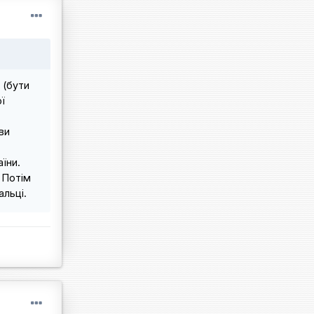
 (бути
ї
ви
їни.
 Потім
альці.