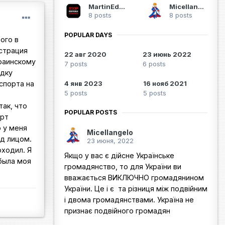
MartinEden
Micellangelo
8 posts
8 posts
POPULAR DAYS
ого в
истрация
22 авг 2020
23 июнь 2022
краинскому
7 posts
6 posts
адку
спорта на
4 янв 2023
16 нояб 2021
5 posts
5 posts
так, что
POPULAR POSTS
орт
о у меня
Micellangelo
ед лицом.
23 июня, 2022
оходил. Я
Якщо у вас є дійсне Українське
 была моя
громадянство, то для України ви
вважається ВИКЛЮЧНО громадянином
України. Це і є та різниця між подвійним
і двома громадянствами. Україна не
признає подвійного громадян