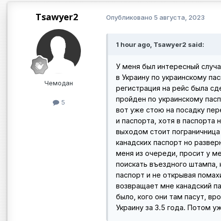
Tsawyer2
Опубликовано
5 августа, 2023
1 hour ago, Tsawyer2 said:
У меня был интересный случа
в Украину по украинскому пас
Чемодан
регистрация на рейс была сд
пройден по украинскому пасп
5
вот уже стою на посадку пер
и паспорта, хотя в паспорта
выходом стоит пограничница 
канадских паспорт но разверн
меня из очереди, просит у ме
поискать въездного штампа, 
паспорт и не открывая помах
возвращает мне канадский па
было, кого они там пасут, вр
Украину за 3.5 года. Потом