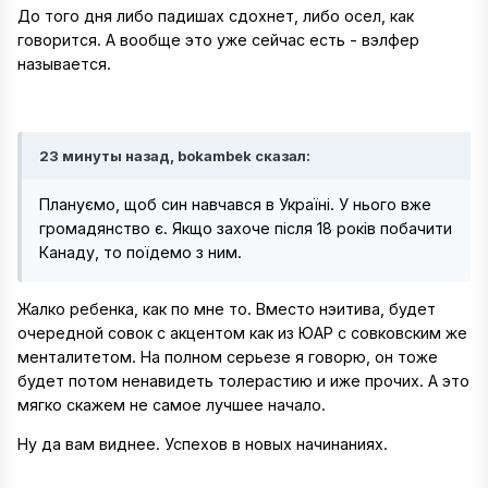
До того дня либо падишах сдохнет, либо осел, как
говорится. А вообще это уже сейчас есть - вэлфер
называется.
23 минуты назад, bokambek сказал:
Плануємо, щоб син навчався в Україні. У нього вже
громадянство є. Якщо захоче після 18 років побачити
Канаду, то поїдемо з ним.
Жалко ребенка, как по мне то. Вместо нэитива, будет
очередной совок с акцентом как из ЮАР с совковским же
менталитетом. На полном серьезе я говорю, он тоже
будет потом ненавидеть толерастию и иже прочих. А это
мягко скажем не самое лучшее начало.
Ну да вам виднее. Успехов в новых начинаниях.