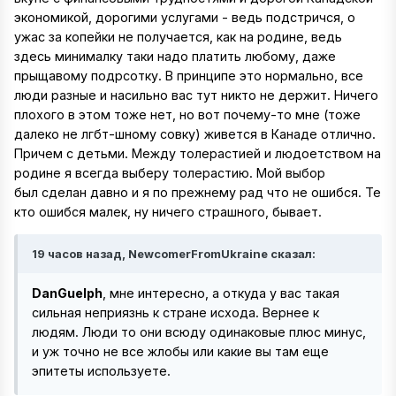
экономикой, дорогими услугами - ведь подстричся, о
ужас за копейки не получается, как на родине, ведь
здесь минималку таки надо платить любому, даже
прыщавому подрсотку. В принципе это нормально, все
люди разные и насильно вас тут никто не держит. Ничего
плохого в этом тоже нет, но вот почему-то мне (тоже
далеко не лгбт-шному совку) живется в Канаде отлично.
Причем с детьми. Между толерастией и людоетством на
родине я всегда выберу толерастию. Мой выбор
был сделан давно и я по прежнему рад что не ошибся. Те
кто ошибся малек, ну ничего страшного, бывает.
19 часов назад, NewcomerFromUkraine сказал:
DanGuelph
, мне интересно, а откуда у вас такая
сильная неприязнь к стране исхода. Вернее к
людям. Люди то они всюду одинаковые плюс минус,
и уж точно не все жлобы или какие вы там еще
эпитеты используете.