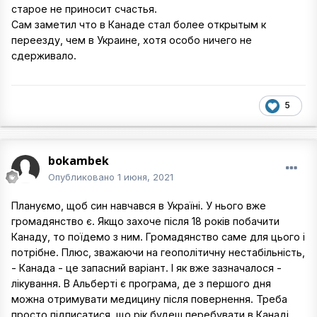
старое не приносит счастья.
Сам заметил что в Канаде стал более открытым к
переезду, чем в Украине, хотя особо ничего не
сдерживало.
5
bokambek
Опубликовано
1 июня, 2021
Плануємо, щоб син навчався в Україні. У нього вже
громадянство є. Якщо захоче після 18 років побачити
Канаду, то поїдемо з ним. Громадянство саме для цього і
потрібне. Плюс, зважаючи на геополітичну нестабільність,
- Канада - це запасний варіант. І як вже зазначалося -
лікування. В Альберті є програма, де з першого дня
можна отримувати медицину після повернення. Треба
просто підписатися, що рік будеш перебувати в Канаді.