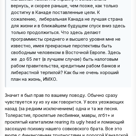
вернусь, и скорее раньше, чем позже, как только
достигну в Канаде поставленные цели. К
сожалению, либеральная Канада не лучшая страна
для жизни и в ближайшем будущем спуск вниз здесь
только продолжиться. Что здесь делают
программисты среднего и высшего уровня мне не
известно, имея прекрасные перспективы быть
свободным человеком в Восточной Европе. Здесь
же до 65 лет (в лучшем случае) быть налоговым
рабом правительства, кредитным рабом банков и
либерастной терпилой? Как бы не очень хороший
план на жизнь, ИМХО.
Значит я был прав по вашему поводу. Обычно сразу
чувствуется ху из ху как говорится. У всех уезжающих
назад (за редким исключением) одна и та же песня.
Толерастия, проклятые лесбиянки, мавры, лгбт+ и
проклятый капитализм rearing its ugly head и ломающий
засохшую психику нашего совковского брата. Все это
вкупе с финансовыми трудностями и дорогой Канадской