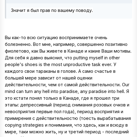
Значит
я был
прав по вашему
поводу
.
Вы как-то всю ситуацию воспринимаете очень
болезненно. Вот мне, например, совершенно позитивно
фиолетово, как Вы живете в Канаде и какие Ваши мотивы.
Для себя я давно выяснил, что putting myself in other
people's shoes is the most unproductive task ever. У
каждого свои тараканы в голове. А само счастье в
большей мере зависит от нашей оценки
действительности, чем от самой действительности. Our
mind can turn any hell into paradise, any paradise into hell. Я
это кстати понял только в Канаде, где я прошел три
этапы: депрессивный (период снимания розовых очков и
невосприятия первые пол года), период восприятия и
примирения с действительностю (тоесть вырабатывания
copying strategies и понимания, что здесь, как и всюду в
мире, таки можно жить, ну и третий период - последний