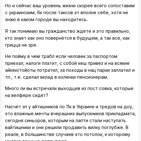
Но и сейчас ваш уровень жизни скорее всего сопоставим
с украинским, 6к после таксов эт вполне себе, хотя не
знаю в каком городе вы находитесь.
Я так понимаю вы гражданство ждёте и это правильно,
кто знает как оно повернётся в будущем, а так все, как
грицца не зря.
Не пойму в чем трабл если человек за паспортом
приехал, налоги платит, с собой кеш привез и на всякие
айкеи/тойоты потратил, за походы в нац парки заплатил и
тп., т.е. сделал вклад в коленки пенсионерам.
Много ли вы встречали выходцев из пост совка, которые
на велфере сидят?
Насчёт зп у айтишников по 11к в Украине и тредов на доу,
это влажные мечты вчерашних выпускников прикладмата,
сегодня синьоров, которым на лапти стали наступать
вайтишники и они решили продавить вилку поглубже. В
реале, в большинстве случаев это потолок, к которому