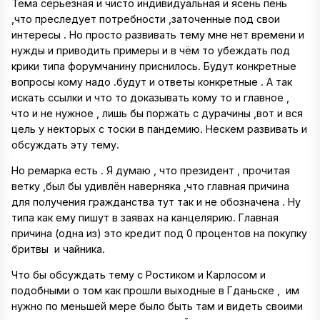
Тема серьёзная и чисто индивидуальная и ясень пень
,что преследует потребности ,заточенные под свои
интересы . Но просто развивать тему мне нет времени и
нужды и приводить примеры и в чём то убеждать под
крики типа форумчанину приснилось. Будут конкретные
вопросы кому надо .будут и ответы конкретные . А так
искать ссылки и что то доказывать кому то и главное ,
что и не нужное , лишь бы поржать с дурачины ,вот и вся
цель у некторых с тоски в пандемию. Нескем развивать и
обсуждать эту тему.
Но ремарка есть . Я думаю , что президент , прочитая
ветку ,был бы удивлён наверняка ,что главная причина
для получения гражданства тут так и не обозначена . Ну
типа как ему пишут в заявах на канцелярию. Главная
причина (одна из) это кредит под 0 процентов на покупку
бритвы и чайника.
Что бы обсуждать тему с Ростиком и Карлосом и
подобными о том как прошли выходные в Гданьске , им
нужно по меньшей мере было быть там и видеть своими