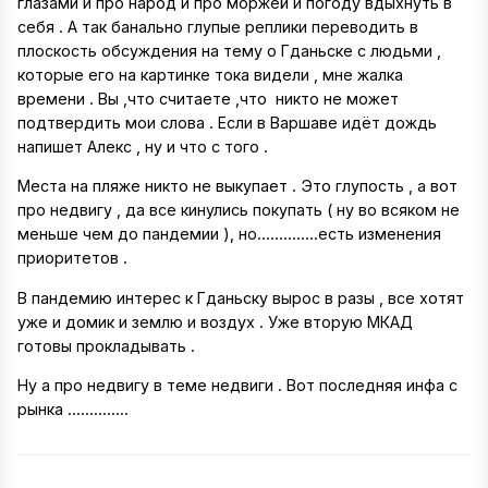
глазами и про народ и про моржей и погоду вдыхнуть в
себя . А так банально глупые реплики переводить в
плоскость обсуждения на тему о Гданьске с людьми ,
которые его на картинке тока видели , мне жалка
времени . Вы ,что считаете ,что никто не может
подтвердить мои слова . Если в Варшаве идёт дождь
напишет Алекс , ну и что с того .
Места на пляже никто не выкупает . Это глупость , а вот
про недвигу , да все кинулись покупать ( ну во всяком не
меньше чем до пандемии ), но..............есть изменения
приоритетов .
В пандемию интерес к Гданьску вырос в разы , все хотят
уже и домик и землю и воздух . Уже вторую МКАД
готовы прокладывать .
Ну а про недвигу в теме недвиги . Вот последняя инфа с
рынка ..............