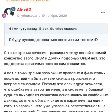
AlexAG
Опубликовано
19 ноября, 2020
41 минуту назад, Black_Sunrise сказал:
Я буду руководствоваться негативным тестом
:D
С точки зрения лечения - разницы между легкой формой
конкретно этого ОРВИ и других подобных ОРВИ нет, это
поддержка организма пока он сам справится.
А вот с точки зрения возможных правовых и финансовых
последствий - я бы все-таки сначала прояснил этот
вопрос с санэпидом. Потому что если вдруг окажется,
что ошибка не в автоответчике, а в системе, а больной
куда-то выходил из карантина основываясь на ошибочных
данных, хотя его обязали сидеть в карантине, да еще и
кого-то заразил - это уже уголовная ответственность, а
не просто штраф. Очень неприятно доказывать, что ты