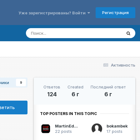
Регистрация
Уже зарегистрированы? Войти
Активность
чики
9
Ответов
Created
Последний ответ
124
6 г
6 г
ветить
TOP POSTERS IN THIS TOPIC
MartinEden
bokambek
22 posts
17 posts