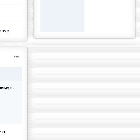
ense
нимать
ить