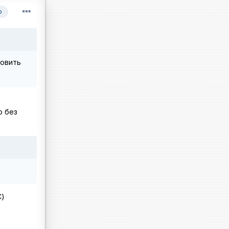
р
новить
о без
С)