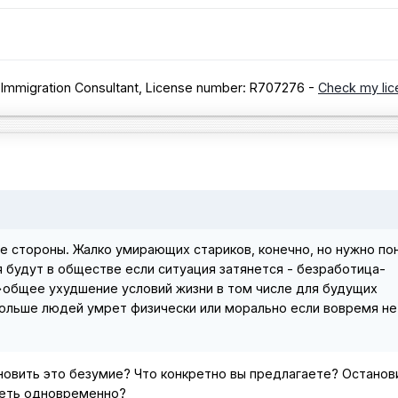
 Immigration Consultant, License number: R707276 -
Check my lic
две стороны. Жалко умирающих стариков, конечно, но нужно по
 будут в обществе если ситуация затянется - безработица-
общее ухудшение условий жизни в том числе для будущих
 больше людей умрет физически или морально если вовремя не
новить это безумие? Что конкретно вы предлагаете? Останов
олеть одновременно?