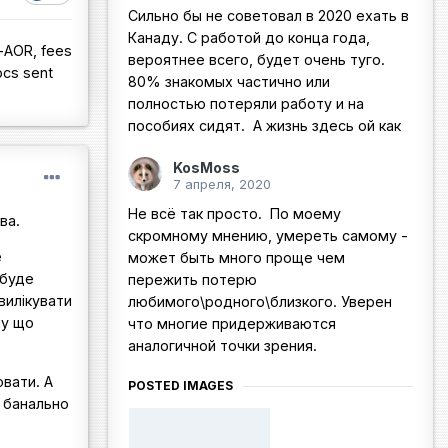
Сильно бы не советовал в 2020 ехать в
Канаду. С работой до конца года,
-AOR, fees
вероятнее всего, будет очень туго.
ocs sent
80% знакомых частично или
полностью потеряли работу и на
пособиях сидят. А жизнь здесь ой как
KosMoss
7 апреля, 2020
Не всё так просто. По моему
ва.
скромному мнению, умереть самому -
е
может быть много проще чем
 буде
пережить потерю
вилікувати
любимого\родного\близкого. Уверен
му що
что многие придерживаются
аналогичной точки зрения.
ювати. А
POSTED IMAGES
у банально