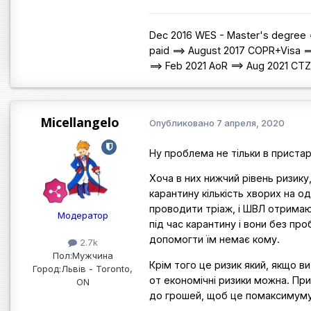
Dec 2016 WES - Master's degree =
paid ==> August 2017 COPR+Visa =
==> Feb 2021 AoR ==> Aug 2021 CT
Micellangelo
Опубликовано
7 апреля, 2020
Ну проблема не тільки в пристар
Хоча в них нижчий рівень ризику
карантину кількість хворих на 
проводити тріаж, і ШВЛ отримаю
Модератор
під час карантину і вони без п
допомогти їм немає кому.
2.7k
Пол:
Мужчина
Крім того це ризик який, якщо в
Город:
Львів - Toronto,
от економічні ризики можна. При
ON
до грошей, щоб це помаксимуму 