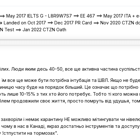
=> May 2017 IELTS G - L8R9W7S7 ==> EE 467 ==> May 2017 ITA + e
=> Landed on Oct 2017 ==> Dec 2017 PR Card ==> Nov 2020 CTZN d
ZN Test ==> Jan 2022 CTZN Oath
ілих. Люди яким десь 40-50, все ще активна частина суспільст
, їм все ще може бути потрібна інтубація та ШВЛ. Якщо не буд
одиницю часу буде на порядок більший. Це означає що потрібно
ть лише 10-15% з тих хто його потребує. Тобто ті кого можна 
роблем продовжили своє життя, просто помруть від удушья, то
и захворіли і немає карантину НЕ можливо мітингувати чи нівел
 чому в нас в Канаді, якраз достатньо інструментів та доступ
!стпустити на тормозах".