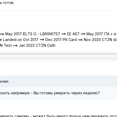
ь готов.
=> May 2017 IELTS G - L8R9W7S7 ==> EE 467 ==> May 2017 ITA + e
=> Landed on Oct 2017 ==> Dec 2017 PR Card ==> Nov 2020 CTZN d
ZN Test ==> Jan 2022 CTZN Oath
азал:
росить напрямую - Вы готовы умереть через неделю?
мереть самому - может быть много проще чем пережить по