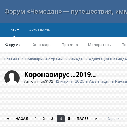
Форум «Чемодан» — путешествия, имм
Сайт
Активность
Форумы
Календарь
Правила
Модераторы
По
Главная
Популярные страны
Канада
Адаптация в Канад
Коронавирус ...2019...
Автор
mps3132
,
12 марта, 2020
в
Адаптация в Кана
НАЗАД
1
2
3
4
5
ДАЛЕЕ
Страница 4