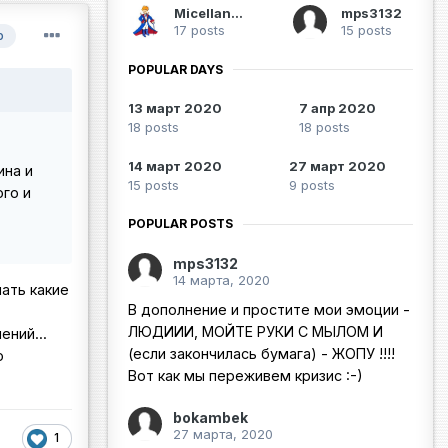
Micellangelo
mps3132
17 posts
15 posts
р
POPULAR DAYS
13 март 2020
7 апр 2020
18 posts
18 posts
14 март 2020
27 март 2020
ина и
15 posts
9 posts
го и
POPULAR POSTS
mps3132
14 марта, 2020
мать какие
В дополнение и простите мои эмоции -
ЛЮДИИИ, МОЙТЕ РУКИ С МЫЛОМ И
ний...
(если закончилась бумага) - ЖОПУ !!!!
о
Вот как мы переживем кризис :-)
bokambek
27 марта, 2020
1