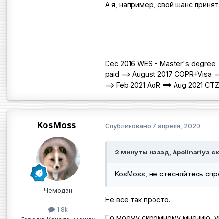
А я, например, свой шанс принят
Dec 2016 WES - Master's degree =
paid ==> August 2017 COPR+Visa =
==> Feb 2021 AoR ==> Aug 2021 CT
KosMoss
Опубликовано
7 апреля, 2020
2 минуты назад, Apolinariya ск
KosMoss, не стесняйтесь сп
Чемодан
Не всё так просто.
1.8k
По моему скромному мнению, у
Город:
в Канаде, между