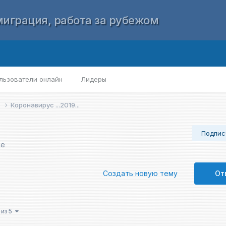
играция, работа за рубежом
льзователи онлайн
Лидеры
е
Коронавирус ...2019...
Подпис
де
Создать новую тему
От
 из 5