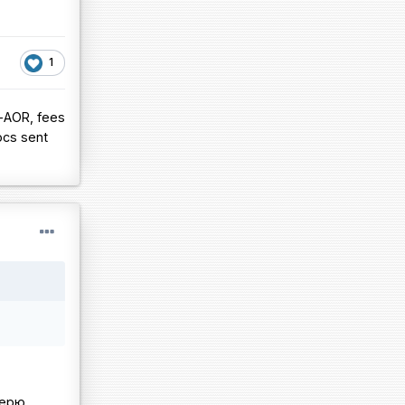
1
-AOR, fees
ocs sent
терю