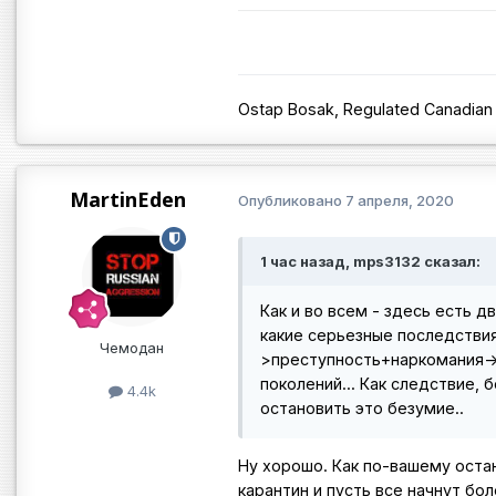
Ostap Bosak, Regulated Canadian
MartinEden
Опубликовано
7 апреля, 2020
1 час назад, mps3132 сказал:
Как и во всем - здесь есть 
какие серьезные последствия
Чемодан
>преступность+наркомания->
поколений... Как следствие,
4.4k
остановить это безумие..
Ну хорошо. Как по-вашему оста
карантин и пусть все начнут б