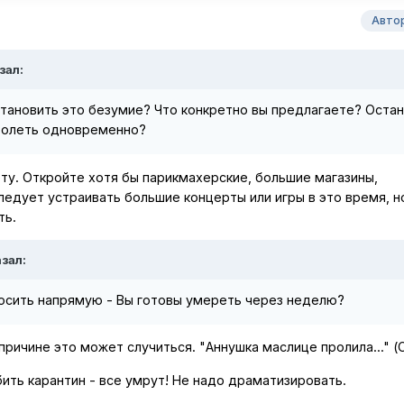
Авто
зал:
тановить это безумие? Что конкретно вы предлагаете? Оста
 болеть одновременно?
у. Откройте хотя бы парикмахерские, большие магазины,
ледует устраивать большие концерты или игры в это время, н
ть.
азал:
росить напрямую - Вы готовы умереть через неделю?
 причине это может случиться. "Аннушка маслице пролила..." (
бить карантин - все умрут! Не надо драматизировать.