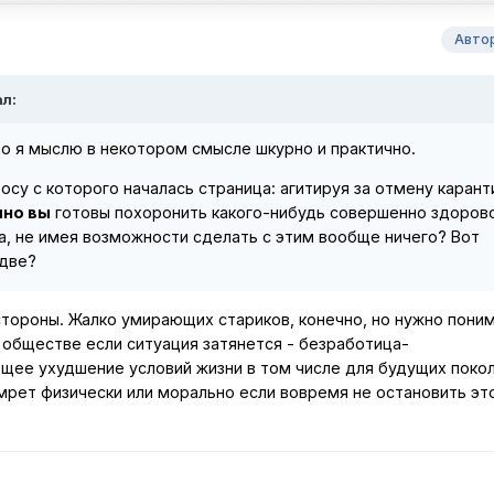
Авто
ал:
о я мыслю в некотором смысле шкурно и практично.
осу с которого началась страница: агитируя за отмену карант
чно вы
готовы похоронить какого-нибудь совершенно здорово
а, не имея возможности сделать с этим вообще ничего? Вот
 две?
 стороны. Жалко умирающих стариков, конечно, но нужно пони
 обществе если ситуация затянется - безработица-
ее ухудшение условий жизни в том числе для будущих поколе
мрет физически или морально если вовремя не остановить эт