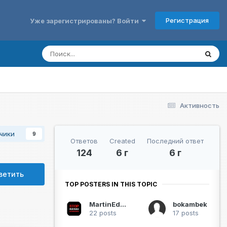
Регистрация
Уже зарегистрированы? Войти
Активность
чики
9
Ответов
Created
Последний ответ
124
6 г
6 г
ветить
TOP POSTERS IN THIS TOPIC
MartinEden
bokambek
22 posts
17 posts