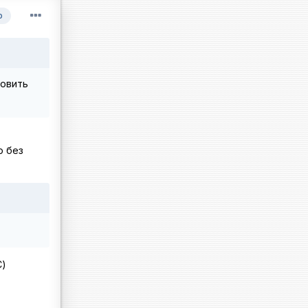
р
новить
о без
С)