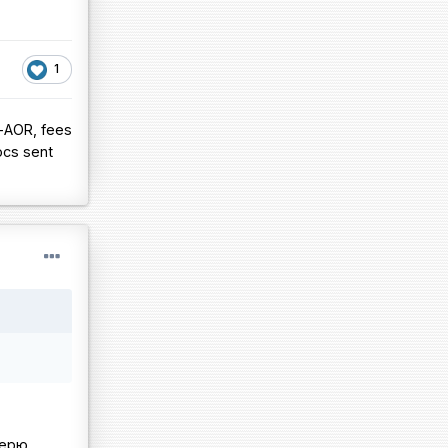
1
-AOR, fees
ocs sent
терю