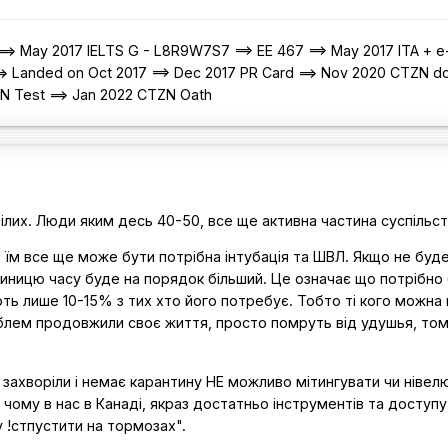
=> May 2017 IELTS G - L8R9W7S7 ==> EE 467 ==> May 2017 ITA + e
=> Landed on Oct 2017 ==> Dec 2017 PR Card ==> Nov 2020 CTZN d
ZN Test ==> Jan 2022 CTZN Oath
ілих. Люди яким десь 40-50, все ще активна частина суспільст
, їм все ще може бути потрібна інтубація та ШВЛ. Якщо не буд
одиницю часу буде на порядок більший. Це означає що потрібно
ть лише 10-15% з тих хто його потребує. Тобто ті кого можна 
роблем продовжили своє життя, просто помруть від удушья, то
и захворіли і немає карантину НЕ можливо мітингувати чи нівел
 чому в нас в Канаді, якраз достатньо інструментів та доступ
!стпустити на тормозах".