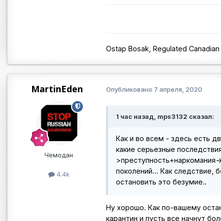
Ostap Bosak, Regulated Canadian
MartinEden
Опубликовано
7 апреля, 2020
1 час назад, mps3132 сказал:
Как и во всем - здесь есть 
какие серьезные последствия
Чемодан
>преступность+наркомания->
поколений... Как следствие,
4.4k
остановить это безумие..
Ну хорошо. Как по-вашему оста
карантин и пусть все начнут б