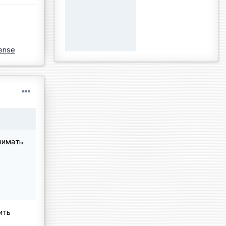
ense
нимать
ить