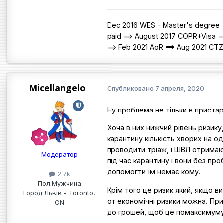
Dec 2016 WES - Master's degree =
paid ==> August 2017 COPR+Visa =
==> Feb 2021 AoR ==> Aug 2021 CT
Micellangelo
Опубликовано
7 апреля, 2020
Ну проблема не тільки в пристар
Хоча в них нижчий рівень ризику
карантину кількість хворих на 
проводити тріаж, і ШВЛ отримаю
Модератор
під час карантину і вони без п
допомогти їм немає кому.
2.7k
Пол:
Мужчина
Крім того це ризик який, якщо в
Город:
Львів - Toronto,
от економічні ризики можна. При
ON
до грошей, щоб це помаксимуму 