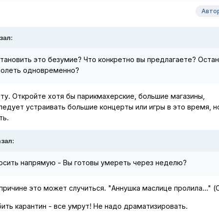
Авто
зал:
тановить это безумие? Что конкретно вы предлагаете? Оста
 болеть одновременно?
у. Откройте хотя бы парикмахерские, большие магазины,
ледует устраивать большие концерты или игры в это время, н
ть.
азал:
росить напрямую - Вы готовы умереть через неделю?
 причине это может случиться. "Аннушка маслице пролила..." (
бить карантин - все умрут! Не надо драматизировать.