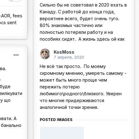
Сильно бы не советовал в 2020 ехать в
Канаду. С работой до конца года,
-AOR, fees
вероятнее всего, будет очень туго.
ocs sent
80% знакомых частично или
полностью потеряли работу и на
пособиях сидят. А жизнь здесь ой как
KosMoss
7 апреля, 2020
Не всё так просто. По моему
ва.
скромному мнению, умереть самому -
е
может быть много проще чем
 буде
пережить потерю
вилікувати
любимого\родного\близкого. Уверен
му що
что многие придерживаются
аналогичной точки зрения.
ювати. А
POSTED IMAGES
у банально