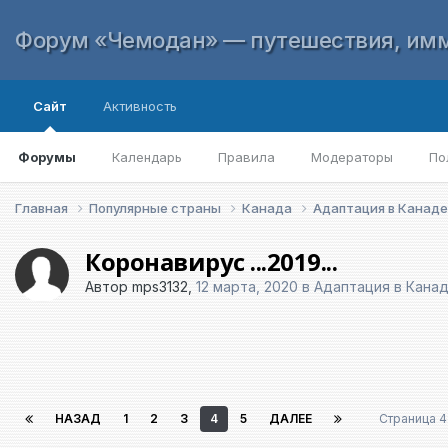
Форум «Чемодан» — путешествия, имм
Сайт
Активность
Форумы
Календарь
Правила
Модераторы
По
Главная
Популярные страны
Канада
Адаптация в Канад
Коронавирус ...2019...
Автор
mps3132
,
12 марта, 2020
в
Адаптация в Кана
НАЗАД
1
2
3
4
5
ДАЛЕЕ
Страница 4