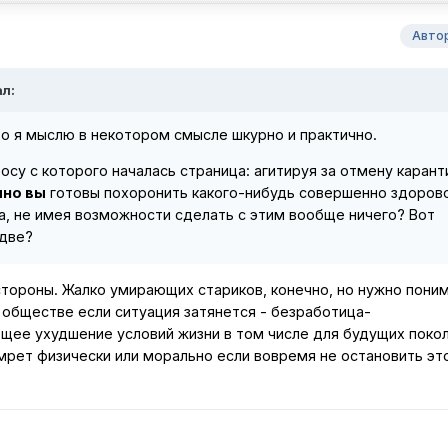
Авто
ал:
о я мыслю в некотором смысле шкурно и практично.
осу с которого началась страница: агитируя за отмену карант
чно вы
готовы похоронить какого-нибудь совершенно здорово
а, не имея возможности сделать с этим вообще ничего? Вот
 две?
 стороны. Жалко умирающих стариков, конечно, но нужно пони
 обществе если ситуация затянется - безработица-
ее ухудшение условий жизни в том числе для будущих поколе
мрет физически или морально если вовремя не остановить эт