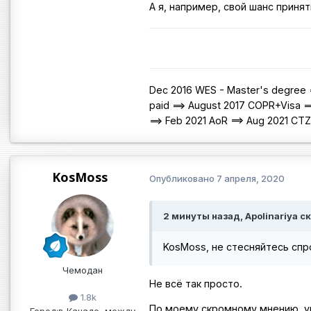
А я, например, свой шанс принят
Dec 2016 WES - Master's degree =
paid ==> August 2017 COPR+Visa =
==> Feb 2021 AoR ==> Aug 2021 CT
KosMoss
Опубликовано
7 апреля, 2020
2 минуты назад, Apolinariya ск
KosMoss, не стесняйтесь сп
Чемодан
Не всё так просто.
1.8k
По моему скромному мнению, у
Город:
в Канаде, между