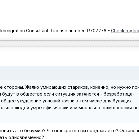
 Immigration Consultant, License number: R707276 -
Check my lic
две стороны. Жалко умирающих стариков, конечно, но нужно по
 будут в обществе если ситуация затянется - безработица-
общее ухудшение условий жизни в том числе для будущих
 больше людей умрет физически или морально если вовремя не
новить это безумие? Что конкретно вы предлагаете? Останов
олеть одновременно?