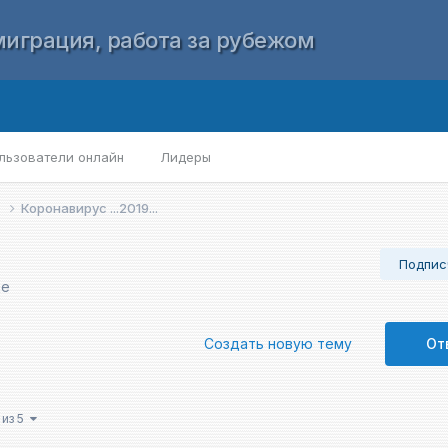
играция, работа за рубежом
льзователи онлайн
Лидеры
е
Коронавирус ...2019...
Подпис
де
Создать новую тему
От
 из 5