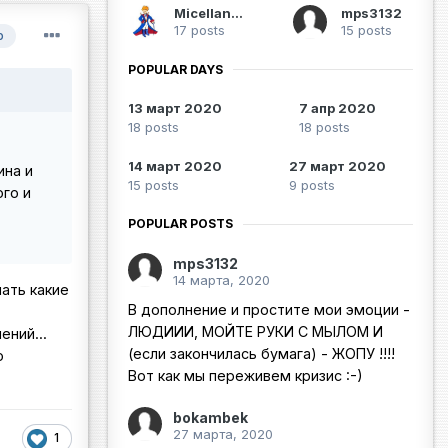
Micellangelo
mps3132
17 posts
15 posts
р
POPULAR DAYS
13 март 2020
7 апр 2020
18 posts
18 posts
14 март 2020
27 март 2020
ина и
15 posts
9 posts
го и
POPULAR POSTS
mps3132
14 марта, 2020
мать какие
В дополнение и простите мои эмоции -
ЛЮДИИИ, МОЙТЕ РУКИ С МЫЛОМ И
ний...
(если закончилась бумага) - ЖОПУ !!!!
о
Вот как мы переживем кризис :-)
bokambek
27 марта, 2020
1