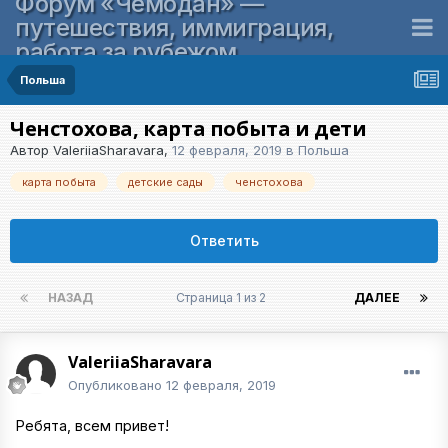
Форум «Чемодан» —
путешествия, иммиграция,
работа за рубежом
Польша
Ченстохова, карта побыта и дети
Автор
ValeriiaSharavara
,
12 февраля, 2019
в
Польша
карта побыта
детские сады
ченстохова
Ответить
НАЗАД
Страница 1 из 2
ДАЛЕЕ
ValeriiaSharavara
Опубликовано
12 февраля, 2019
Ребята, всем привет!