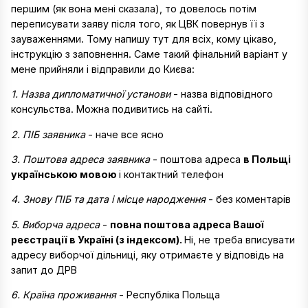
першим (як вона мені сказала), то довелось потім
переписувати заяву після того, як ЦВК повернув її з
зауваженнями. Тому напишу тут для всіх, кому цікаво,
інструкцію з заповнення. Саме такий фінальний варіант у
мене прийняли і відправили до Києва:
1. Назва дипломатичної установи
- назва відповідного
консульства. Можна подивитись на сайті.
2. ПІБ заявника
- наче все ясно
3. Поштова адреса заявника
- поштова адреса
в Польщі
українською мовою
і контактний телефон
4. Знову ПІБ та дата і місце народження
- без коментарів
5. Виборча адреса
-
повна поштова адреса Вашої
реєстрації в Україні (з індексом).
Ні, не треба вписувати
адресу виборчої дільниці, яку отримаєте у відповідь на
запит до ДРВ
6. Країна проживання
- Республіка Польща