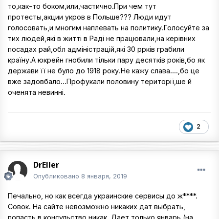
то,как-то боком,или,частично.При чем тут
протесты,акции укров в Польше??? Люди идут
голосовать,и многим наплевать на политику.Голосуйте за
тих людей,які в житті в Раді не працювали,на керівних
посадах рай,обл адміністрацій,які 30 ррків грабили
країну.А юкрейн гнобили тільки пару десятків років,бо як
держави її не було до 1918 року.Не кажу слава....,бо це
вже задовбало...Профукали половину території,ше й
оченята невинні.
2
DrEller
Опубликовано
8 января, 2019
Печально, но как всегда украинские сервисы до ж****.
Совок. На сайте невозможно никаких дат выбрать,
попасть в консульство никак. Дает только январь (на