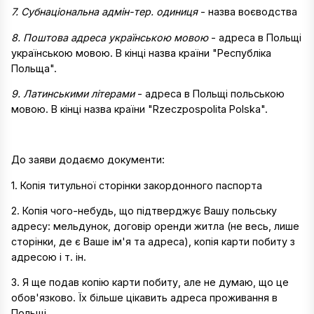
7. Субнаціональна адмін-тер. одиниця
- назва воєводства
8. Поштова адреса українською мовою
- адреса в Польщі
українською мовою. В кінці назва країни "Республіка
Польща".
9. Латинськими літерами
- адреса в Польщі польською
мовою. В кінці назва країни "Rzeczpospolita Polska".
До заяви додаємо документи:
1. Копія титульної сторінки закордонного паспорта
2. Копія чого-небудь, що підтверджує Вашу польську
адресу: мельдунок, договір оренди житла (не весь, лише
сторінки, де є Ваше ім'я та адреса), копія карти побиту з
адресою і т. ін.
3. Я ще подав копію карти побиту, але не думаю, що це
обов'язково. Їх більше цікавить адреса проживання в
Польщі.