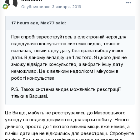
Опубликовано
3 января, 2019
17 hours ago, Max77 said:
При спробі зареєструйтесь в електронній черзі для
відвідувачів консульства система видає, точніше
назначає, тільки одну дату без права вибору іншої
дати. В даному випадку це 1 лютого. Я цього дня не
зможу відвідати консульство, а вибрати іншу дату
неможливо. Це є великим недоліком і мінусом в
роботі консульства.
P.S. Також система видає можливість реєстрації
тільки в Варшаві.
Це Ви ще, мабуть не реєструвались до Мазовецького
ужонду на подачу документів для карти побиту
Нічого
дивного, просто до 1 лютого вільних місць вже немає, а
пізніші дати ще не відкрились для реєестрації. Спробуйте