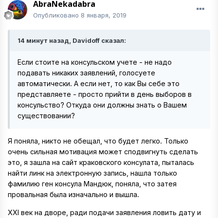
AbraNekadabra
Опубликовано
8 января, 2019
14 минут назад, Davidoff сказал:
Если стоите на консульском учете - не надо
подавать никаких заявлений, голосуете
автоматически. А если нет, то как Вы себе это
представляете - просто прийти в день выборов в
консульство? Откуда они должны знать о Вашем
существовании?
Я поняла, никто не обещал, что будет легко. Только
очень сильная мотивация может сподвигнуть сделать
это, я зашла на сайт краковского консулата, пыталась
найти линк на электронную запись, нашла только
фамилию ген консула Мандюк, поняла, что затея
провальная была изначально и вышла.
XXl век на дворе, ради подачи заявления ловить дату и