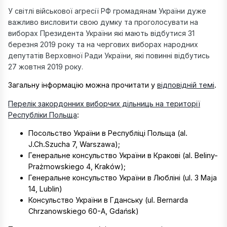
У світлі військової агресії РФ громадянам України дуже
важливо висловити свою думку та проголосувати на
виборах Президента України які мають відбутися 31
березня 2019 року та на чергових виборах народних
депутатів Верховної Ради України, які повинні відбутись
27 жовтня 2019 року.
Загальну інформацію можна прочитати у
відповідній темі
.
Перелік закордонних виборчих дільниць на території
Республіки Польща
:
Посольство України в Республіці Польща (al.
J.Ch.Szucha 7, Warszawa);
Генеральне консульство України в Кракові (al. Beliny-
Prażmowskiego 4, Kraków);
Генеральне консульство України в Любліні (ul. 3 Maja
14, Lublin)
Консульство України в Гданську (ul. Bernarda
Chrzanowskiego 60-A, Gdańsk)