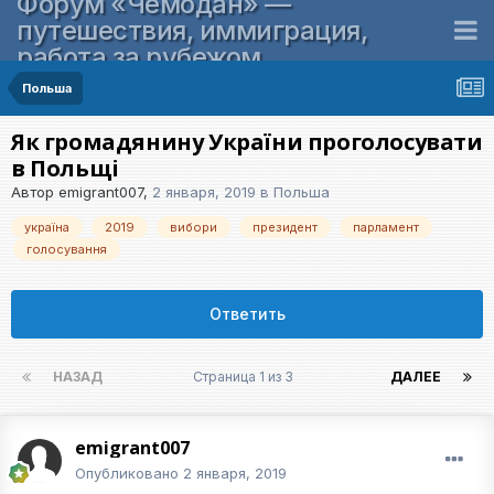
Форум «Чемодан» —
путешествия, иммиграция,
работа за рубежом
Польша
Як громадянину України проголосувати
в Польщі
Автор
emigrant007
,
2 января, 2019
в
Польша
україна
2019
вибори
президент
парламент
голосування
Ответить
НАЗАД
Страница 1 из 3
ДАЛЕЕ
emigrant007
Опубликовано
2 января, 2019