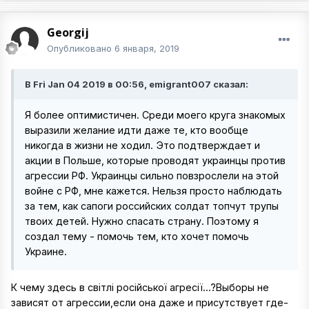
Georgij
Опубликовано
6 января, 2019
В Fri Jan 04 2019 в 00:56, emigrant007 сказал:
Я более оптимистичен. Среди моего круга знакомых
выразили желание идти даже те, кто вообще
никогда в жизни не ходил. Это подтверждает и
акции в Польше, которые проводят украинцы против
агрессии РФ. Украинцы сильно повзрослели на этой
войне с РФ, мне кажется. Нельзя просто наблюдать
за тем, как сапоги российских солдат топчут трупы
твоих детей. Нужно спасать страну. Поэтому я
создал тему - помочь тем, кто хочет помочь
Украине.
К чему здесь в світлі російської агресії...?Выборы не
зависят от агрессии,если она даже и присутствует где-