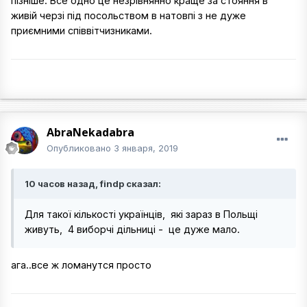
пізніше. Все одно це незрівнянно краще за стояння в
живій черзі під посольством в натовпі з не дуже
приємними співвітчизниками.
AbraNekadabra
Опубликовано
3 января, 2019
10 часов назад, findp сказал:
Для такої кількості українців, які зараз в Польщі
живуть, 4 виборчі дільниці - це дуже мало.
ага..все ж ломанутся просто