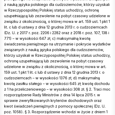
z nauką języka polskiego dla cudzoziemców, którzy uzyskali
w Rzeczypospolitej Polskiej status uchodźcy, ochronę
uzupełniającą lub zezwolenie na pobyt czasowy udzielone w
związku z okolicznością, o której mowa w art. 159 ust. 1 pkt 1
lit. c lub d ustawy z dnia 12 grudnia 2013 r. o cudzoziemcach
(Dz. U. z 2017 r. poz. 2206 i 2282 oraz z 2018 r. poz. 107, 138 i
771) – w wysokości 647 zł, c) maksymalną kwotę
świadczenia pieniężnego na utrzymanie i pokrycie wydatków
związanych z nauką języka polskiego dla cudzoziemców,
którzy uzyskali w Rzeczypospolitej Polskiej status uchodźcy,
ochronę uzupełniającą lub zezwolenie na pobyt czasowy
udzielone w związku z okolicznością, o której mowa w art.
159 ust. 1 pkt 1 lit. c lub d ustawy z dnia 12 grudnia 2013 r. o
cudzoziemcach – w wysokości 1376 zł, d) maksymalną
kwotę zasiłku stałego – w wysokości 645 zł; kwotę dochodu
z 1 ha przeliczeniowego – w wysokości 308 zł. § 2. Traci moc
rozporządzenie Rady Ministrów z dnia 14 lipca 2015 r. w
sprawie zweryfikowanych kryteriów dochodowych oraz
kwot świadczeń pieniężnych z pomocy społecznej (Dz. U.
poz. 1058). § 3. Rozporządzenie wchodzi w życie z dniem 1