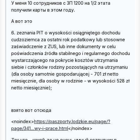
У меня 10 сотрудников с ЗП 1200 на 1/2 этата
получили карты в этом году.
А вот это
6. zeznania PIT o wysokości osiągniętego dochodu
cudzoziemca za ostatni rok podatkowy lub stosowne
zaświadczenie z ZUS, lub inne dokumenty w celu
poświadczenia źródła stabilnego i regularnego dochodu
wystarczającego na pokrycie kosztów utrzymania
siebie i członków rodziny pozostających na utrzymaniu
(dla osoby samotnie gospodarującej - 701 zł netto
miesięcznie, dla osoby w rodzinie - w wysokości 528 zł
netto miesięcznie);
взято вот отсюда
<noindex>
https://paszporty.lodzkie.eu/page/?
page/341...wy-i-prace.html
</noindex>
Так что - какой-то не очень умный сотрудник в