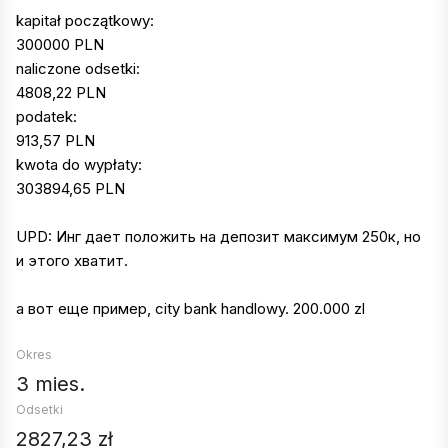
kapitał początkowy:
300000
PLN
naliczone odsetki:
4808,22
PLN
podatek:
913,57
PLN
kwota do wypłaty:
303894,65
PLN
UPD: Инг дает положить на депозит максимум 250к, но
и этого хватит.
а вот еще пример, city bank handlowy. 200.000 zl
Okres
3 mies.
Odsetki
2827,23 zł