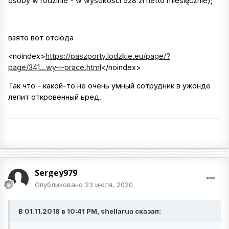
osoby w rodzinie - w wysokości 528 zł netto miesięcznie);
взято вот отсюда
<noindex>
https://paszporty.lodzkie.eu/page/?
page/341...wy-i-prace.html
</noindex>
Так что - какой-то не очень умный сотрудник в ужонде
лепит откровенный ьред.
Sergey979
Опубликовано
23 июля, 2020
В 01.11.2018 в 10:41 PM, shellarua сказал: