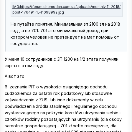
Не путайте понятия. Минимальная зп 2100 зл на 2018
год , а не 701. 701 это минимальный доход при
котором человек не претендует на мат помощь от
государства.
У меня 10 сотрудников с ЗП 1200 на 1/2 этата получили
карты в этом году.
А вот это
6. zeznania PIT o wysokości osiągniętego dochodu
cudzoziemca za ostatni rok podatkowy lub stosowne
zaświadczenie z ZUS, lub inne dokumenty w celu
poświadczenia źródła stabilnego i regularnego dochodu
wystarczającego na pokrycie kosztów utrzymania siebie i
członków rodziny pozostających na utrzymaniu (dla osoby
samotnie gospodarującej - 701 zł netto miesięcznie, dla