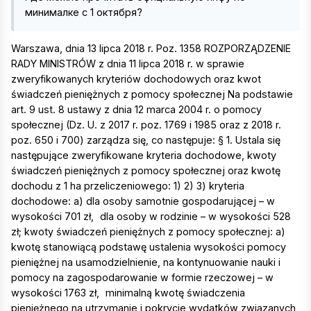
минималке с 1 октября?
Warszawa, dnia 13 lipca 2018 r. Poz. 1358 ROZPORZĄDZENIE
RADY MINISTRÓW z dnia 11 lipca 2018 r. w sprawie
zweryfikowanych kryteriów dochodowych oraz kwot
świadczeń pieniężnych z pomocy społecznej Na podstawie
art. 9 ust. 8 ustawy z dnia 12 marca 2004 r. o pomocy
społecznej (Dz. U. z 2017 r. poz. 1769 i 1985 oraz z 2018 r.
poz. 650 i 700) zarządza się, co następuje: § 1. Ustala się
następujące zweryfikowane kryteria dochodowe, kwoty
świadczeń pieniężnych z pomocy społecznej oraz kwotę
dochodu z 1 ha przeliczeniowego: 1) 2) 3) kryteria
dochodowe: a) dla osoby samotnie gospodarującej – w
wysokości 701 zł,
dla osoby w rodzinie – w wysokości 528
zł; kwoty świadczeń pieniężnych z pomocy społecznej: a)
kwotę stanowiącą podstawę ustalenia wysokości pomocy
pieniężnej na usamodzielnienie, na kontynuowanie nauki i
pomocy na zagospodarowanie w formie rzeczowej – w
wysokości 1763 zł,
minimalną kwotę świadczenia
pieniężnego na utrzymanie i pokrycie wydatków związanych