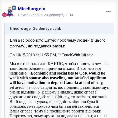
Micellangelo
Опубликовано
20 декабря, 2018
8 hours ago, Goldeneye said:
Для Вас особисто цитую проблему людей (з цього
форуму), які подалися разом:
On 10/15/2018 at 11:55 PM, InTouchWithJuli said:
Мы в итоге заказали КАИПС, чтобы понять, в чем все
таки была основная причина отказа.
И вот что там
написано: "
Economic and social ties to CoR would be
weak with spouse also traveling, not satisfied applicant
will have motivation to depart Canada at end of stay,
refused
." , з чого свідчить, що подання разом підвищує
ризик відмови. У Вашому випадку, якщо справа
дружини не сподобалась офіцеру, то логічно, що якщо
Ви б подавали удвох, вірогідність відмови була б
більшою, і невідомово чим би взагалі закінчилася
Ваша справа, тому не поспішайте робити вісновки.
Незрозуміло, чому дружина подавала на візит, а не на