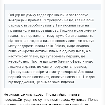
Офіцер не думку гадає про шанси, а застосовує
імміграційні правила, їх тренують на це, і за це вони
отримують заробітну плату. І він посилається на
правила коли виписує відмову. Людина може змінити
плани, і це нормально, тому дуже багато залежить
від того, що людина пише в своєму листі, як описує
мету подорожі, плани та ін. Звісно, якщо людина
пише конкретні мотиви і плани в одному листі, а в
наступному плани, що суперечать першим, це
несерйозно. Про те що хоче бачити офіцер - якщо
людина з країни, де часто порушують правила,
офіцеру важко повірити в мету подорожі. Але коли
перший почав навчатися, оплатив навчання, і надає
підтвердження, це знімає зайві підозри.
Не знімає це ніяк підозр. Ті самі яйця, тільки в
профіль.Ситуація по суті не помінялась. Ну поїхав. Почав
вчитись - це під питанням, людина вже може бути