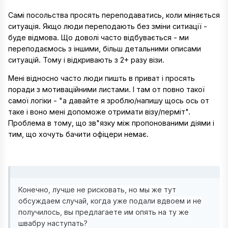
Самі посольства просять переподаватись, коли міняється
ситуація. Якщо люди переподають без зміни ситиації -
буде відмова. Що доволі часто відбувається - ми
переподаємось з іншими, більш детальними описами
ситуацій. Тому і відкривають з 2+ разу візи.
Мені відносно часто люди пишть в приват і просять
поради з мотиваційними листами. І там от повно такої
самої логіки - "а давайте я зроблю/напишу щось ось от
таке і воно мені допоможе отримати візу/перміт".
Проблема в тому, що зв"язку між пропонованими діями і
тим, що хочуть бачити офіцери немає.
Конечно, лучше не рисковать, но мы же тут
обсуждаем случай, когда уже подали вдвоем и не
получилось, вы предлагаете им опять на ту же
швабру наступать?