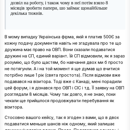
дозвіл на роботу, і також чому в неї потім взяло 8
місяців зробити папери, шо займає щонайбільше
декілька тижнів.
В мому випадку Українська фірма, якій я платив 500Є за
кожну подачу документів навіть не згадувала про те що
дружина має право на ОВП. Вони сказали подаватися
дружині на СП, єдиний варіант. Їй СП відмовили, як я зараз
розумію, що було щастям, бо навчання двох ми б просто
не потягунли. А і на той момент я ще думав що вчитися
потрібно лише 1 рік (свята простота). Після відмови вже
подавався на візитора. Тоді вже с Канаді, мені порадили
цей форум, і я дізнався про ОВП і CIC і тд. ЇЇ заявку на ОВП
розглядали 8 місяців. Чому так довго, я не знаю, поки
чекали ще прийшлося продовжувати перебування як
візитора.
Стосовно вашого кейсу, так я згоден з вами, що в двох
подаватися меньше шансів ніж одному, який залишає