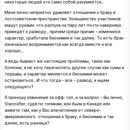
некоторых людей это само собой разумеется..
Меня лично неприятно удивляет отношение к браку в
постсоветском пространстве: большинство участников
машут руками. что разлука на пару лет почти наверняка
приведет к разводу , причем среди причин - изменился
характер, сработала биохимия и так далее. То есть брак
изначально вопринимается как всегда вместе и все
хорошо...
А ведь бывают же настоящие проблемы, такие как
болезни, я не хочу перечислять другие случаи как сумы и
тюрьмы, и характер меняется и биохимия может
остановиться.. И что тогда - все - развод, и ищем
следующего?
Я приношу извинения за офф-топ, и за вопрос - Вы лично,
Starcrafter, судя по топикам, или были в Канаде или
живете там, как у Вас впечатления от северо-
американского отношения к браку, к биохимии и так
далее, есть разница?