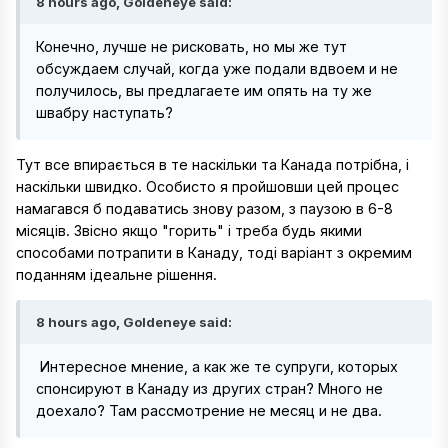
8 hours ago, Goldeneye said:
Конечно, лучше не рисковать, но мы же тут
обсуждаем случай, когда уже подали вдвоем и не
получилось, вы предлагаете им опять на ту же
швабру наступать?
Тут все впирається в те наскільки та Канада потрібна, і
наскільки швидко. Особисто я пройшовши цей процес
намагався б подаватись знову разом, з паузою в 6-8
місяців. Звісно якщо "горить" і треба будь якими
способами потрапити в Канаду, тоді варіант з окремим
поданням ідеальне рішення.
8 hours ago, Goldeneye said:
Интересное мнение, а как же те супруги, которых
спонсируют в Канаду из других стран? Много не
доехало? Там рассмотрение не месяц и не два.