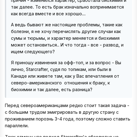
причин - изменился характер, сработала биохимия и
так далее. То есть брак изначально вопринимается
как всегда вместе и все хорошо...
А ведь бывают же настоящие проблемы, такие как
болезни, я не хочу перечислять другие случаи как
сумы и тюрьмы, и характер меняется и биохимия
может остановиться.. И что тогда - все - развод, и
ищем следующего?
Я приношу извинения за офф-топ, и за вопрос - Вы
лично, Starcrafter, судя по топикам, или были в
Канаде или живете там, как у Вас впечатления от
северо-американского отношения к браку, к
биохимии и так далее, есть разница?
Перед североамериканцами редко стоит такая задача -
с большим трудом эмигрировать в другую страну с
проживанием порознь 3-4 года, поэтому сложно ставить
параллели.
Такж отмечу что подход Starcrafter'a абсолютно не