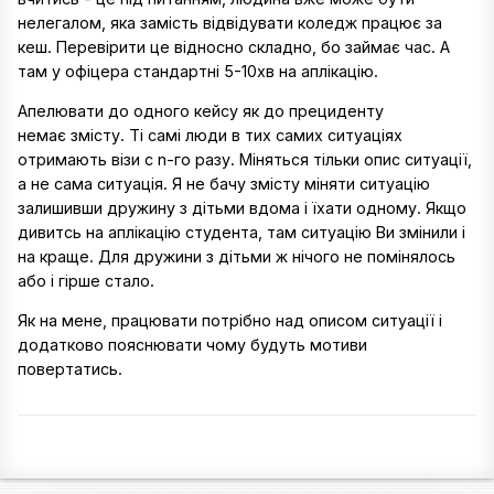
нелегалом, яка замість відвідувати коледж працює за
кеш. Перевірити це відносно складно, бо займає час. А
там у офіцера стандартні 5-10хв на аплікацію.
Апелювати до одного кейсу як до прециденту
немає змісту. Ті самі люди в тих самих ситуаціях
отримають візи с n-го разу. Міняться тільки опис ситуації,
а не сама ситуація. Я не бачу змісту міняти ситуацію
залишивши дружину з дітьми вдома і їхати одному. Якщо
дивитсь на аплікацію студента, там ситуацію Ви змінили і
на краще. Для дружини з дітьми ж нічого не помінялось
або і гірше стало.
Як на мене, працювати потрібно над описом ситуації і
додатково пояснювати чому будуть мотиви
повертатись.