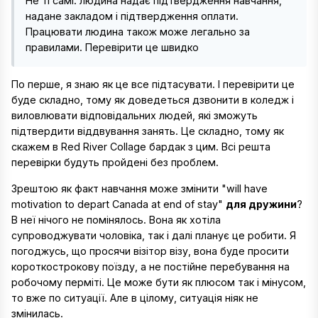
Не ті самі: людина надає підтвердження навчання,
надане закладом і підтвердження оплати.
Працювати людина також може легально за
правилами. Перевірити це швидко
По перше, я знаю як це все підтасувати. І перевірити це
буде складно, тому як доведеться дзвонити в коледж і
виловлювати відповідальних людей, які зможуть
підтвердити віддвування занять. Це складно, тому як
скажем в Red River Collage бардак з цим. Всі решта
перевірки будуть пройдені без проблем.
Зрештою як факт навчання може змінити "will have
motivation to depart Canada at end of stay"
для дружини
?
В неї нічого не помінялось. Вона як хотіла
супроводжувати чоловіка, так і далі планує це робити. Я
погоджусь, що просячи візітор візу, вона буде просити
короткострокову поїзду, а не постійне перебування на
робочому перміті. Це може бути як плюсом так і мінусом,
то вже по ситуації. Але в цілому, ситуація ніяк не
змінилась.