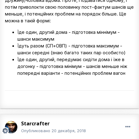
дружину/чоловіка вдома. Проте, Подаватися одному, і
потім приволокти свою половинку пост-фактум шансів ще
меньше, і потенційних проблем на порядок більше. Ще
можна в такій формі:
Їде один, другий дома - підготовка міннімум -
шанси максимум
Їдуть разом (СП+ОВП) - підготовка максимум -
шанси середні (знаю багато таких пар особисто)
Їде один, другий, передумає сидіти дома і їже в
догонку - підготовка мінімум - шансів меньше ніж
попередні варіанти - потенційних проблем вагон
Starcrafter
Опубликовано
20 декабря, 2018