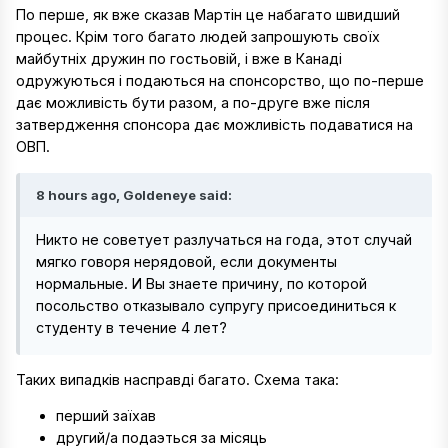
По перше, як вже сказав Мартін це набагато швидший
процес. Крім того багато людей запрошують своїх
майбутніх дружин по гостьовій, і вже в Канаді
одружуються і подаються на спонсорство, що по-перше
дає можливість бути разом, а по-друге вже після
затвердження спонсора дає можливість подаватися на
ОВП.
8 hours ago, Goldeneye said:
Никто не советует разлучаться на года, этот случай
мягко говоря нерядовой, если документы
нормальные. И Вы знаете причину, по которой
посольство отказывало супругу присоединиться к
студенту в течение 4 лет?
Таких випадків насправді багато. Схема така:
перший заїхав
другий/а подаэться за місяць