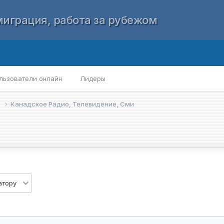
играция, работа за рубежом
льзователи онлайн
Лидеры
е
Канадское Радио, Телевидение, Сми