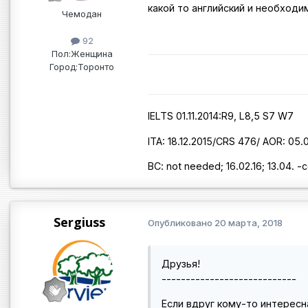
какой то английский и необход
Чемодан
92
Пол:
Женщина
Город:
Торонто
IELTS 01.11.2014:R9, L8,5 S7 W7
ITA: 18.12.2015/CRS 476/ AOR: 05.
BC: not needed; 16.02.16; 13.04. -
Sergiuss
Опубликовано
20 марта, 2018
Друзья!
----------------------------
Если вдруг кому-то интерес