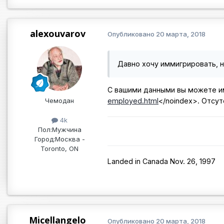
alexouvarov
Опубликовано
20 марта, 2018
Давно хочу иммигрировать, н
С вашими данными вы можете и
Чемодан
employed.html
</noindex>
. Отсу
4k
Пол:
Мужчина
Город:
Москва -
Toronto, ON
Landed in Canada Nov. 26, 1997
Micellangelo
Опубликовано
20 марта, 2018