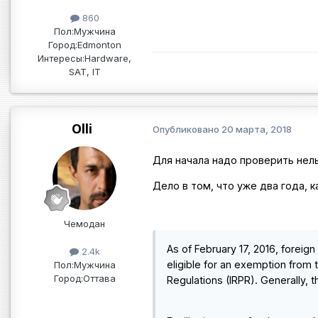
860
Пол:
Мужчина
Город:
Edmonton
Интересы:
Hardware,
SAT, IT
Olli
Опубликовано
20 марта, 2018
Для начала надо проверить нель
Дело в том, что уже два года, к
Чемодан
As of February 17, 2016, foreign
2.4k
eligible for an exemption from
Пол:
Мужчина
Город:
Оттава
Regulations (IRPR). Generally, 