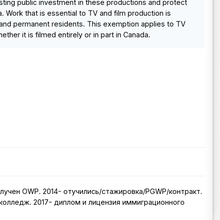
isting public investment in these productions and protect
 Work that is essential to TV and film production is
s and permanent residents. This exemption applies to TV
her it is filmed entirely or in part in Canada.
 получен OWP. 2014- отучились/стажировка/PGWP/контракт.
/колледж. 2017- диплом и лицензия иммиграционного