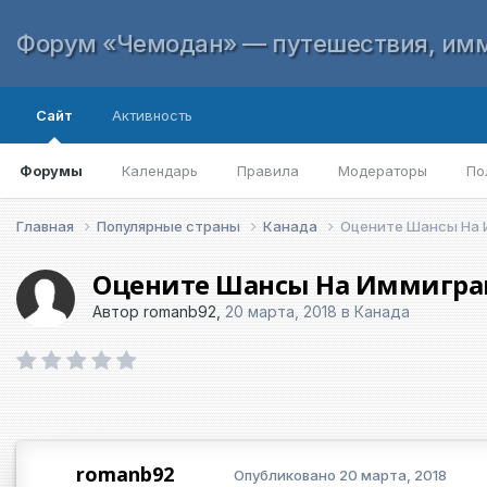
Форум «Чемодан» — путешествия, имм
Сайт
Активность
Форумы
Календарь
Правила
Модераторы
По
Главная
Популярные страны
Канада
Оцените Шансы На
Оцените Шансы На Иммигр
Автор
romanb92
,
20 марта, 2018
в
Канада
romanb92
Опубликовано
20 марта, 2018