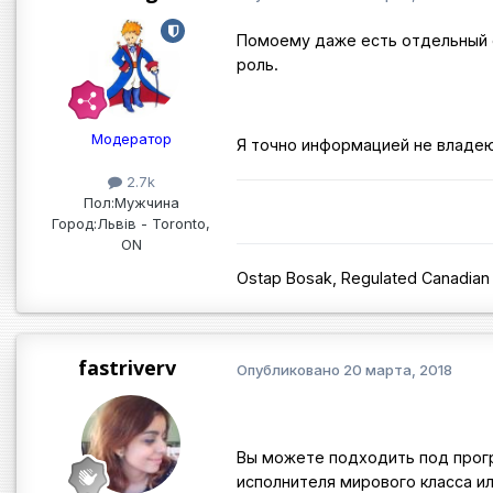
Помоему даже есть отдельный с
роль.
Модератор
Я точно информацией не владею,
2.7k
Пол:
Мужчина
Город:
Львів - Toronto,
ON
Ostap Bosak, Regulated Canadian
fastriverv
Опубликовано
20 марта, 2018
Вы можете подходить под прогр
исполнителя мирового класса ил