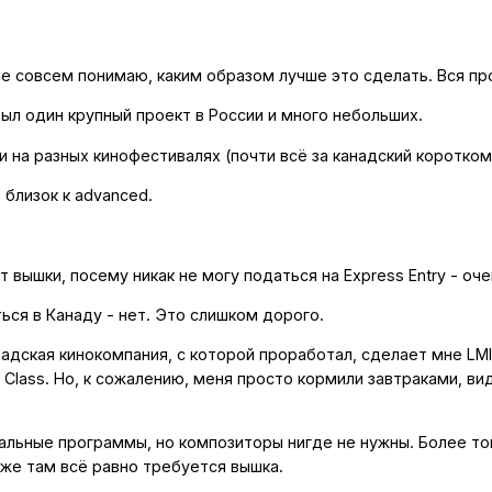
е совсем понимаю, каким образом лучше это сделать. Вся пр
ыл один крупный проект в России и много небольших.
и на разных кинофестивалях (почти всё за канадский коротко
 близок к advanced.
ет вышки, посему никак не могу податься на Express Entry - о
ться в Канаду - нет. Это слишком дорого.
адская кинокомпания, с которой проработал, сделает мне LMIA,
e Class. Но, к сожалению, меня просто кормили завтраками, ви
альные программы, но композиторы нигде не нужны. Более то
 же там всё равно требуется вышка.