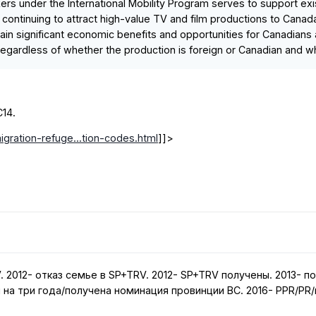
rkers under the International Mobility Program serves to support ex
continuing to attract high-value TV and film productions to Canada.
ain significant economic benefits and opportunities for Canadian
egardless of whether the production is foreign or Canadian and whet
14.
gration-refuge...tion-codes.html
]]>
V. 2012- отказ семье в SP+TRV. 2012- SP+TRV получены. 2013-
 на три года/получена номинация провинции BC. 2016- PPR/PR