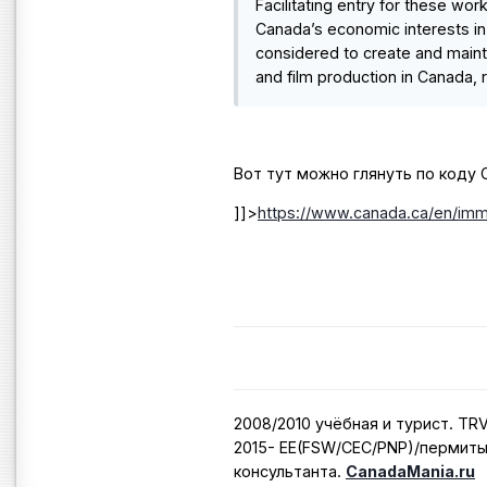
Facilitating entry for these wo
Canada’s economic interests in 
considered to create and maint
and film production in Canada, r
Вот тут можно глянуть по коду C
]]>
https://www.canada.ca/en/immi
2008/2010 учёбная и турист. TR
2015- EE(FSW/CEC/PNP)/пермиты
консультанта.
CanadaMania.ru