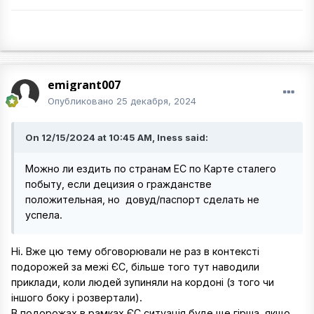
emigrant007
Опубликовано
25 декабря, 2024
On 12/15/2024 at 10:45 AM, Iness said:
Можно ли ездить по странам ЕС по Карте сталего
побыту, если децизия о гражданстве
положительная, но довуд/паспорт сделать не
успела.
Ні. Вже цю тему обговорювали не раз в контексті
подорожей за межі ЄС, більше того тут наводили
приклади, коли людей зупиняли на кордоні (з того чи
іншого боку і розвертали).
В подорожах в рамках ЄС ситуація буде ще гірша, якщо,