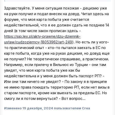
Здравствуйте. У меня ситуация похожая - децизию уже
на руки получил и подал внесек на довуд. Читал здесь на
форуме, что моя карта побыта уже считается
недействительной, что я ее должен сдать не позднее 14
дней (в том числе закон прописан здесь -
https://sip.lex.pl/akty-prawne/dzu-dziennik-
ustaw/cudzoziemcy-18053962/art-249
). Но есть ли у кого-
то практический опыт - кто-то пытался заехать в ЕС по
карте побыта, когда уже на руках децизия, но довуд еще
не получил? Не теоретически спрашиваю, а практически.
Например, если прилечу в Вильнюс из Турции - они там
увидят, что моя карта побыта уже как бы
недействительна и у меня должен быть паспорт РП? -
Или они там ничего не увидят? - По закону я в принципе
не имею права покидать территорию РП, если нет визы в
старом паспорте, кроме как выехать за пределы ЕС. Но
смогу ли я потом вернуться? - Вот вопрос...
Изменено
19 декабря, 2024
пользователем Crea