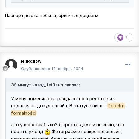
Паспорт, карта побыта, оригинал децызии.
1
B0RODA
Опубликовано
14 ноября, 2024
39 минут назад, let3sun сказал:
У меня поменялось гражданство в реестре и я
Dopełnij
подался на довуд онлайн. В статусе пишет
formalności
это у всех так было? Я просто даже и не знаю, что
нести в ужонд
Фотографию прикрепил онлайн,
все прошло окей, больше ничего не требовалось.