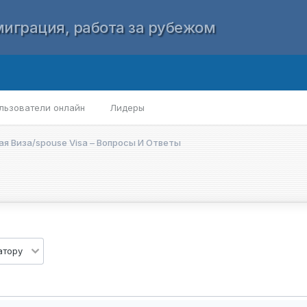
играция, работа за рубежом
льзователи онлайн
Лидеры
я Виза/spouse Visa – Вопросы И Ответы