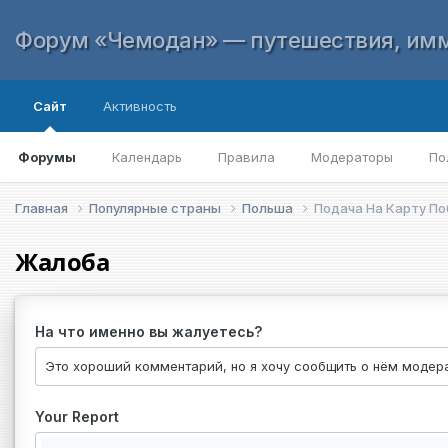
Форум «Чемодан» — путешествия, имм
Сайт
Активность
Форумы
Календарь
Правила
Модераторы
По
Главная
Популярные страны
Польша
Подача На Карту П
Жалоба
На что именно вы жалуетесь?
Your Report