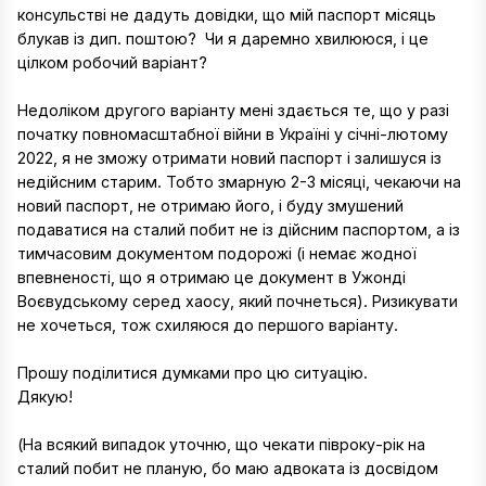
консульстві не дадуть довідки, що мій паспорт місяць
блукав із дип. поштою? Чи я даремно хвилююся, і це
цілком робочий варіант?
Недоліком другого варіанту мені здається те, що у разі
початку повномасштабної війни в Україні у січні-лютому
2022, я не зможу отримати новий паспорт і залишуся із
недійсним старим. Тобто змарную 2-3 місяці, чекаючи на
новий паспорт, не отримаю його, і буду змушений
подаватися на сталий побит не із дійсним паспортом, а із
тимчасовим документом подорожі (і немає жодної
впевненості, що я отримаю це документ в Ужонді
Воєвудському серед хаосу, який почнеться). Ризикувати
не хочеться, тож схиляюся до першого варіанту.
Прошу поділитися думками про цю ситуацію.
Дякую!
(На всякий випадок уточню, що чекати півроку-рік на
сталий побит не планую, бо маю адвоката із досвідом