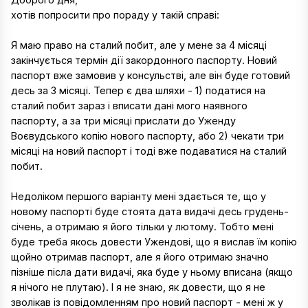
хотів попросити про пораду у такій справі:
Я маю право на сталий побит, але у мене за 4 місяці
закінчується термін дії закордонного паспорту. Новий
паспорт вже замовив у консульстві, але він буде готовий
десь за 3 місяці. Тепер є два шляхи - 1) податися на
сталий побит зараз і вписати дані мого наявного
паспорту, а за три місяці прислати до Уженду
Воєвудського копію нового паспорту, або 2) чекати три
місяці на новий паспорт і тоді вже подаватися на сталий
побит.
Недоліком першого варіанту мені здається те, що у
новому паспорті буде стоята дата видачі десь грудень-
січень, а отримаю я його тільки у лютому. Тобто мені
буде треба якось довести Ужендові, що я вислав їм копію
щойно отримав паспорт, але я його отримаю значно
пізніше післа дати видачі, яка буде у ньому вписана (якщо
я нічого не плутаю). І я не знаю, як довести, що я не
зволікав із повідомленням про новий паспорт - мені ж у