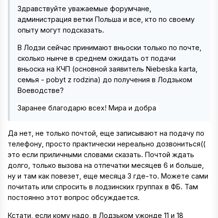
Здравствуйте уважаемые форумчане,
администрация ветки Польша и все, кто по своему
опыту могут подсказать.
В Лодзи сейчас принимают вньоски только по почте,
сколько нынче в среднем ожидать от подачи
вньоска на КЧП (основной заявитель Niebeska karta,
семья - pobyt z rodzina) до получения в Лодзьком
Воеводстве?
Заранее благодарю всех! Мира и добра
Да нет, не только почтой, еще записывают на подачу по
телефону, просто практически нереально дозвониться((
это если приличными словами сказать. Почтой ждать
долго, только вызова на отпечатки месяцев 6 и больше,
ну и там как повезет, еще месяца 3 где-то. Можете сами
почитать или спросить в лодзинских группах в ФБ. Там
постоянно этот вопрос обсуждается.
Кстати, если кому надо, в Лодзьком ужонде 11 и 18