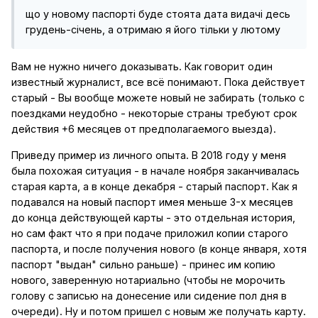
що у новому паспорті буде стоята дата видачі десь
грудень-січень, а отримаю я його тільки у лютому
Вам не нужно ничего доказывать. Как говорит один
известный журналист, все всё понимают. Пока действует
старый - Вы вообще можете новый не забирать (только с
поездками неудобно - некоторые страны требуют срок
действия +6 месяцев от предполагаемого выезда).
Приведу пример из личного опыта. В 2018 году у меня
была похожая ситуация - в начале ноября заканчивалась
старая карта, а в конце декабря - старый паспорт. Как я
подавался на новый паспорт имея меньше 3-х месяцев
до конца действующей карты - это отдельная история,
но сам факт что я при подаче приложил копии старого
паспорта, и после получения нового (в конце января, хотя
паспорт "выдан" сильно раньше) - принес им копию
нового, заверенную нотариально (чтобы не морочить
голову с записью на донесение или сидение пол дня в
очереди). Ну и потом пришел с новым же получать карту.