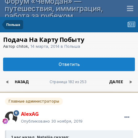
Форум «Чемодан» —
путешествия, иммиграция,
работа за рубежом
Польша
Подача На Карту Побыту
Автор
chitok
,
14 марта, 2014
в
Польша
Ответить
НАЗАД
Страница 182 из 253
ДАЛЕЕ
Главные администраторы
AlexAG
Опубликовано
30 ноября, 2019
1 час назад, Nataliia сказал: