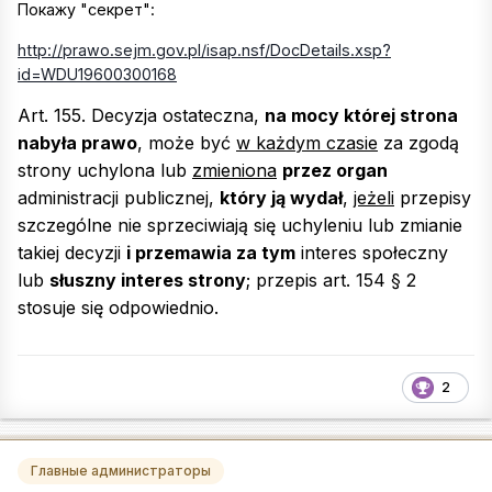
Покажу "секрет":
http://prawo.sejm.gov.pl/isap.nsf/DocDetails.xsp?
id=WDU19600300168
Art. 155. Decyzja ostateczna,
na mocy której strona
nabyła prawo
, może być
w każdym czasie
za zgodą
strony uchylona lub
zmieniona
przez organ
administracji publicznej,
który ją wydał
,
jeżeli
przepisy
szczególne nie sprzeciwiają się uchyleniu lub zmianie
takiej decyzji
i przemawia za tym
interes społeczny
lub
słuszny interes strony
; przepis art. 154 § 2
stosuje się odpowiednio.
2
Главные администраторы