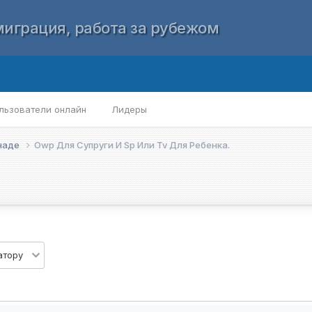
играция, работа за рубежом
льзователи онлайн
Лидеры
анаде
Owp Для Супруги И Sp Или Tv Для Ребенка.