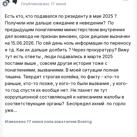
Опубликовано
17 июня
Есть кто, кто подавался по резиденту в мае 2025 ?
Получили или дальше ожидание в неведении? По
предыдущим понаглениям министерством внутренних
дел воевода не признан виновен, срок децизии вызначен
на 15.06.2026. По сей день ноль информации по переносу
и тд. Как их дальше долбить ? Через прокуратуру? Вижу
тут есть ответы , люди подавались в марте 2025
постами выше , совсем другая история тоже с
понаглениями, вызваниями. В моей ситуации полная
тишина. Твердят строгая колейка, по факту - кто-то
раньше, кто-то позже, у кого-то были вызвания , у кого-
то год спустя их вообще нет. Не пахнет ли тут
коррупционной составляющей и написанием жалобы в
соответствующие органы? Беспредел ихний по горло
уже...
Изменено
17 июня
пользователем Boeing