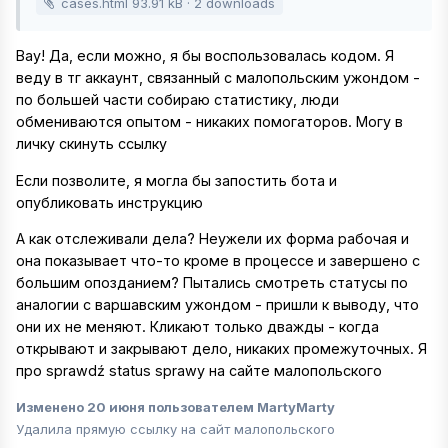
cases.html
93.91 kB
·
2 downloads
Вау! Да, если можно, я бы воспользовалась кодом. Я
веду в тг аккаунт, связанный с малопольским ужондом -
по большей части собираю статистику, люди
обмениваются опытом - никаких помогаторов. Могу в
личку скинуть ссылку
Если позволите, я могла бы запостить бота и
опубликовать инструкцию
А как отслеживали дела? Неужели их форма рабочая и
она показывает что-то кроме в процессе и завершено с
большим опозданием? Пытались смотреть статусы по
аналогии с варшавским ужондом - пришли к выводу, что
они их не меняют. Кликают только дважды - когда
открывают и закрывают дело, никаких промежуточных. Я
про sprawdź status sprawy на сайте малопольского
Изменено
20 июня
пользователем MartyMarty
Удалила прямую ссылку на сайт малопольского