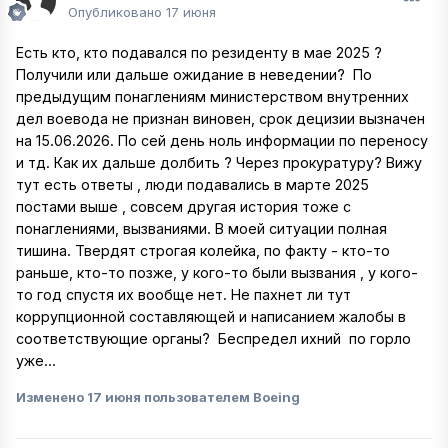
Опубликовано
17 июня
Есть кто, кто подавался по резиденту в мае 2025 ?
Получили или дальше ожидание в неведении? По
предыдущим понаглениям министерством внутренних
дел воевода не признан виновен, срок децизии вызначен
на 15.06.2026. По сей день ноль информации по переносу
и тд. Как их дальше долбить ? Через прокуратуру? Вижу
тут есть ответы , люди подавались в марте 2025
постами выше , совсем другая история тоже с
понаглениями, вызваниями. В моей ситуации полная
тишина. Твердят строгая колейка, по факту - кто-то
раньше, кто-то позже, у кого-то были вызвания , у кого-
то год спустя их вообще нет. Не пахнет ли тут
коррупционной составляющей и написанием жалобы в
соответствующие органы? Беспредел ихний по горло
уже...
Изменено
17 июня
пользователем Boeing