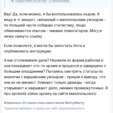
cases.html
93.91 kB
·
2 downloads
Вау! Да, если можно, я бы воспользовалась кодом. Я
веду в тг аккаунт, связанный с малопольским ужондом -
по большей части собираю статистику, люди
обмениваются опытом - никаких помогаторов. Могу в
личку скинуть ссылку
Если позволите, я могла бы запостить бота и
опубликовать инструкцию
А как отслеживали дела? Неужели их форма рабочая и
она показывает что-то кроме в процессе и завершено с
большим опозданием? Пытались смотреть статусы по
аналогии с варшавским ужондом - пришли к выводу, что
они их не меняют. Кликают только дважды - когда
открывают и закрывают дело, никаких промежуточных. Я
про sprawdź status sprawy на сайте малопольского
Изменено
20 июня
пользователем MartyMarty
Удалила прямую ссылку на сайт малопольского