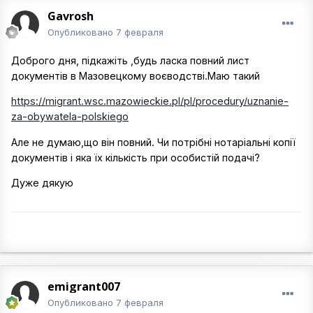
Gavrosh
Опубликовано
7 февраля
Доброго дня, підкажіть ,будь ласка повний лист
документів в Мазовецкому воєводстві.Маю такий
https://migrant.wsc.mazowieckie.pl/pl/procedury/uznanie-
za-obywatela-polskiego
Але не думаю,що він повний. Чи потрібні нотаріальні копії
документів і яка їх кількість при особистій подачі?
Дуже дякую
emigrant007
Опубликовано
7 февраля