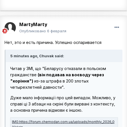
MartyMarty
Опубликовано
6 февраля
Нет, это и есть причина. Успешно оспаривается
5 minutes ago, Chuvak said:
Читав у ЗМІ, що "Беларусу отказали в польском
гражданстве
(він подавав на воєводу через
"коріння")
из-за штрафа в 200 злотых
четырехлетней давности".
Дуже мало інформації про цей випадок. Можливо, у
справі ці 3 абзаци на скріні були вирвані з контексту,
а основна причина відмови є іншою.