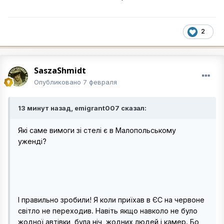
2
SaszaShmidt
Опубликовано
7 февраля
13 минут назад, emigrant007 сказал:
Які саме вимоги зі стелі є в Малопольському
уженді?
І правильно зробили! Я коли приїхав в ЄС на червоне
світло не переходив. Навіть якщо навколо не було
жодної автівки, була ніч, жодних людей і камер. Бо