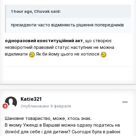
1 hour ago, Chuvak said:
президенти часто відміняють рішення попередників
одноразовий конституційний акт
, що створює
незворотний правовий статус наступник не можна
відкликати
Як би йому цього не хотілося
Katie321
Опубликовано
9 февраля
Шановне товариство, може, хтось знає.
В якому Уженді в Варшаві можна одразу податись на
dowód для себе і для дитини? Сьогодні була в районі