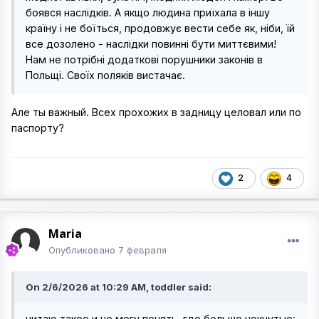
боявся наслідків. А якщо людина приїхала в іншу
країну і не боїться, продовжує вести себе як, ніби, їй
все дозолено - наслідки повинні бути миттєвими!
Нам не потрібні додаткові порушники законів в
Польщі. Своїх поляків вистачає.
Але ты важный. Всех прохожих в задницу целовал или по
паспорту?
2
4
Maria
Опубликовано
7 февраля
On 2/6/2026 at 10:29 AM, toddler said:
читаю такое и не могу понять, где больше чокнутые: