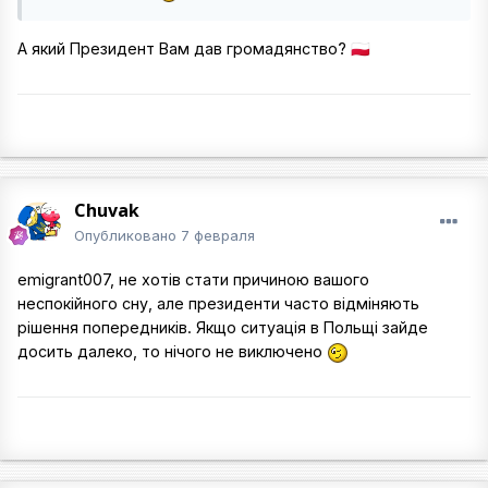
А який Президент Вам дав громадянство?
🇵🇱
Chuvak
Опубликовано
7 февраля
emigrant007, не хотів стати причиною вашого
неспокійного сну, але президенти часто відміняють
рішення попередників. Якщо ситуація в Польщі зайде
досить далеко, то нічого не виключено