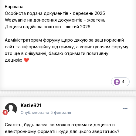
Варшава
Особиста подача документів - березень 2025
Wezwanie на донесення документів - жовтень
Децизія надійшла поштою - лютий 2026
Адміністраторам форуму щиро дякую за ваш корисний
сайт та інформаційну підтримку, а користувачам форуму,
хто ще в очікуванні, бажаю отримати позитивну
децизію
❤️
4
Katie321
Опубликовано
5 февраля
Скажіть, будь ласка, чи можна отримати децизію в
електронному форматі і куди для цього звертатись?