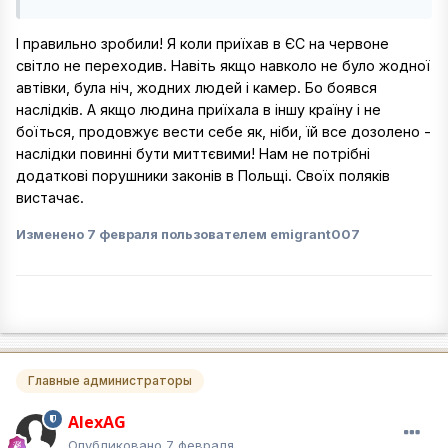
І правильно зробили! Я коли приїхав в ЄС на червоне
світло не переходив. Навіть якщо навколо не було жодної
автівки, була ніч, жодних людей і камер. Бо боявся
наслідків. А якщо людина приїхала в іншу країну і не
боїться, продовжує вести себе як, ніби, їй все дозолено -
наслідки повинні бути миттєвими! Нам не потрібні
додаткові порушники законів в Польщі. Своїх поляків
вистачає.
Изменено
7 февраля
пользователем emigrant007
Главные администраторы
AlexAG
Опубликовано
7 февраля