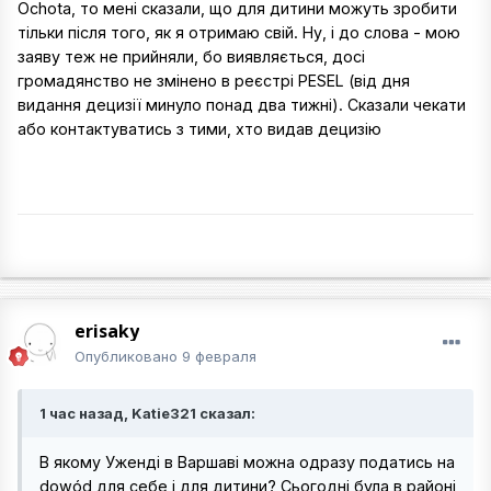
Ochota, то мені сказали, що для дитини можуть зробити
тільки після того, як я отримаю свій. Ну, і до слова - мою
заяву теж не прийняли, бо виявляється, досі
громадянство не змінено в реєстрі PESEL (від дня
видання децизії минуло понад два тижні). Сказали чекати
або контактуватись з тими, хто видав децизію
erisaky
Опубликовано
9 февраля
1 час назад, Katie321 сказал:
В якому Уженді в Варшаві можна одразу податись на
dowód для себе і для дитини? Сьогодні була в районі