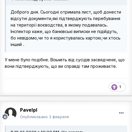
Доброго дня. Сьогодні отримала лист, щоб донести
відсутні документи,які підтверджують перебування
на території воєводства, в якому подавалась.
Інспектор каже, що банківські виписки не підійдуть,
бо невідомо,чи то я користувалась картою,чи хтось
інший .
У мене було подібне. Візьміть від сусідів засвядченіє, що
вони підтверджують, що ви справді там проживаєте.
1
Pavelpl
Опубликовано
3 февраля