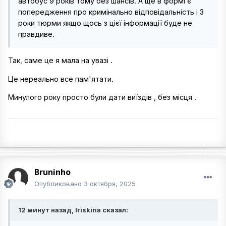
автобус 9 років тому без шансів. А ще в формі є
попередження про кримінально відповідальність і 3
роки тюрми якщо щось з цієї інформації буде не
правдиве.
Так, саме це я мала на увазі .
Це нереально все пам'ятати.
Минулого року просто були дати виїздів , без місця .
Bruninho
Опубликовано
3 октября, 2025
12 минут назад, Iriskina сказал: