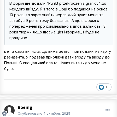
В формі ще додали "Punkt przekroczenia granicy" до
каждого виїзду. Я з того в шоці бо подаюся на основі
10 років, то зараз знайти через який пункт мене віз
автобус 9 років тому без шансів. А ще в формі є
попередження про кримінально відповідальність і 3
роки тюрми якщо щось з цієї інформації буде не
правдиве.
це та сама виписка, що вимагається при поданні на карту
резидента. Я подавав приблизні дати в'їзду та виїзду до
Польщі. Є спеціальний бланк. Ніяких питань до мене не
було.
1
Boeing
Опубликовано
4 октября, 2025