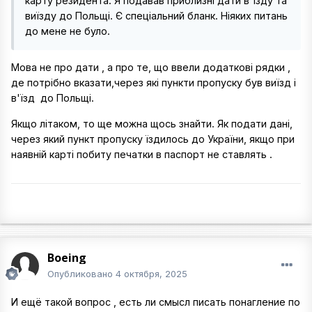
карту резидента. Я подавав приблизні дати в'їзду та
виїзду до Польщі. Є спеціальний бланк. Ніяких питань
до мене не було.
Мова не про дати , а про те, що ввели додаткові рядки ,
де потрібно вказати,через які пункти пропуску був виїзд і
в'їзд до Польщі.
Якщо літаком, то ще можна щось знайти. Як подати дані,
через який пункт пропуску їздилось до України, якщо при
наявній карті побиту печатки в паспорт не ставлять .
Boeing
Опубликовано
4 октября, 2025
И ещё такой вопрос , есть ли смысл писать понагление по