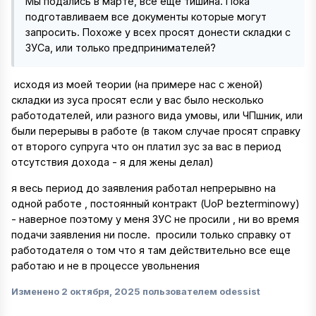
Мы подались в марте, все ещё тишина. Пока
подготавливаем все документы которые могут
запросить. Похоже у всех просят донести складки с
ЗУСа, или только предпринимателей?
исходя из моей теории (на примере нас с женой)
складки из зуса просят если у вас было несколько
работодателей, или разного вида умовы, или ЧПшник, или
были перерывы в работе (в таком случае просят справку
от второго супруга что он платил зус за вас в период
отсутствия дохода - я для жены делал)
я весь период до заявления работал непрерывно на
одной работе , постоянный контракт (UoP bezterminowy)
- наверное поэтому у меня ЗУС не просили , ни во время
подачи заявления ни после. просили только справку от
работодателя о том что я там действительно все еще
работаю и не в процессе увольнения
Изменено
2 октября, 2025
пользователем odessist