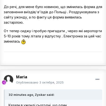
До речі, для мене було новиною, що змінилась форма для
заповнення виїздів/ в'їздів до Польщі . Роздруковувала з
сайту ужонду, а по факту ця форма виявилась
застарілою.
От тепер сиджу і пробую пригадати , через які аеропорти
5-10 років тому літала у відпустку . Електронка за цей час
змінилась
Maria
Опубликовано
3 октября, 2025
32 minutes ago, Zyskar said:
Казали в ужонді сьогодні, що один.