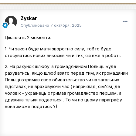
Zyskar
Опубликовано
7 октября, 2025
Цікавлять 2 моменти.
1. Чи закон буде мати зворотню силу, тобто буде
стосуватись нових вньосків чи й тих, які вже в роботі.
2. На рахунок шлюбу із громадянином Польщі. Буде
рахуватись, якщо шлюб взято перед тим, як громадянин
Польщі отримав своє обивательство чи на загальних
підставах, не враховуючи час ( наприклад, сім'ям, де
чоловік - українець отримав громадянство першим, а
дружина тільки подається . То чи по цьому параграфу
вона зможе податись ?)