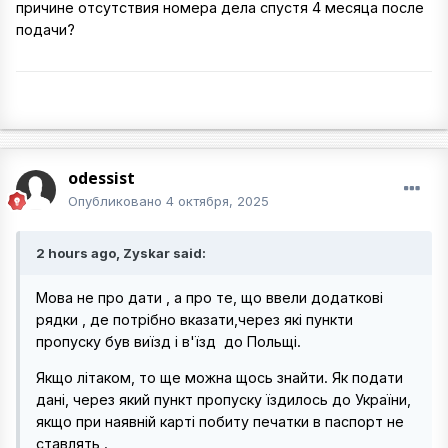
причине отсутствия номера дела спустя 4 месяца после
подачи?
odessist
Опубликовано
4 октября, 2025
2 hours ago, Zyskar said:
Мова не про дати , а про те, що ввели додаткові
рядки , де потрібно вказати,через які пункти
пропуску був виїзд і в'їзд до Польщі.
Якщо літаком, то ще можна щось знайти. Як подати
дані, через який пункт пропуску їздилось до України,
якщо при наявній карті побиту печатки в паспорт не
ставлять .