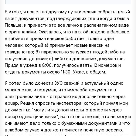
В итоге, я пошел по другому пути и решил собрать целый
пакет документов, подтверждающих где и когда я был в
Польше, и принести это все лично в распечатанном виде
с оригиналами. Оказалось, что на этой неделе в Варшаве
в кабинете приема внёсков работает только один
человек, который а) принимает новые внески на
гражданство; б) параллельно запускает людей либо на
получение децизии; в) либо на донесение документов.
Придя в уженд в 8:06, получилось взять 12 номерок и
отдать документы около 11:30. Ужас, в общем.
Я хотел было донести ЗУС свежий и актуальный одпис
малженства, и подумал, что имея оба документа в
электронном виде - отправлю их дополнительно через
epuap. Решил спросить инспектора, который принял мои
документы: "могу ли я дополнительно донести через
epuap одпис цивильный", на что он ответил, что не могу и
они имеют дело только с бумажными документами и что
в любом случае я должен принести печатную версию.