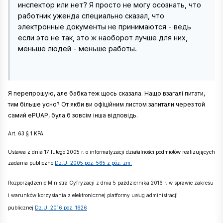
инспектор или нет? Я просто не могу осознать, что
работник уженда специально сказал, что
электронные документы не принимаются - ведь
если это не так, это ж наоборот лучше для них,
меньше людей - меньше работы.
Я перепрошую, але бабка теж щось сказала. Нащо взагалі питати,
тим більше усно? От якби ви офіційним листом запитали через той
самий ePUAP, була б зовсім інша відповідь.
Art. 63 § 1 KPA
Ustawa z dnia 17 lutego 2005 r. o informatyzacji działalności podmiotów realizujących
zadania publiczne
Dz.U. 2005 poz. 565 z póz. zm.
Rozporządzenie Ministra Cyfryzacji z dnia 5 października 2016 r. w sprawie zakresu
i warunków korzystania z elektronicznej platformy usług administracji
publicznej
Dz.U. 2016 poz. 1626