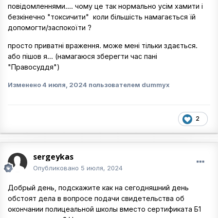
повідомленнями.... чому це так нормально усім хамити і
безкінечно "токсичити" коли більшість намагається їй
допомогти/заспокоїти ?
просто приватні враження. може мені тільки здається.
або пішов я... (намагаюся зберегти час пані
"Правосуддя")
Изменено
4 июля, 2024
пользователем dummyx
2
sergeykas
Опубликовано
5 июля, 2024
Добрый день, подскажите как на сегодняшний день
обстоят дела в вопросе подачи свидетельства об
окончании полицеальной школы вместо сертификата Б1