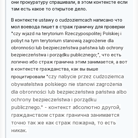
они прокуратуру спрашивали, в этом контексте если
там есть какое то открытое дело.
В контексте ustawy o cudzoziemcach написано что
мол воевода пишет в страж граничну для проверки
"
czy wjazd na terytorium Rzeczypospolitej Polskiej i
pobyt na tym terytorium stanowią zagrożenie dla
obronności lub bezpieczeństwa państwa lub ochrony
bezpieczeństwa i porządku publicznego;", что есть
логично ибо страж гранична этим занимается, а вот
в контексте гражданства, как вы выше
czy nabycie przez cudzoziemca
процитировали "
obywatelstwa polskiego nie stanowi zagrożenia
dla obronności lub bezpieczeństwa państwa albo
ochrony bezpieczeństwa i porządku
publicznego." - контекст абсолютно другой,
гражданством страж гранична занимается
точно так же как страж пожарна, то есть
никак.