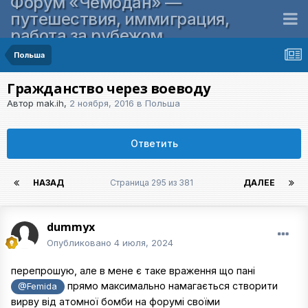
Форум «Чемодан» —
путешествия, иммиграция,
работа за рубежом
Польша
Гражданство через воеводу
Автор
mak.ih
,
2 ноября, 2016
в
Польша
Ответить
НАЗАД
Страница 295 из 381
ДАЛЕЕ
dummyx
Опубликовано
4 июля, 2024
перепрошую, але в мене є таке враження що пані
прямо максимально намагається створити
@Femida
вирву від атомної бомби на форумі своїми