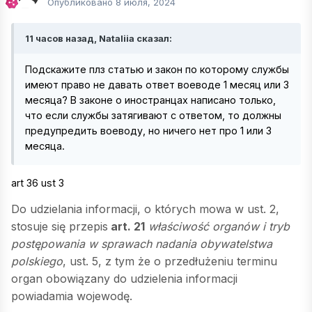
Опубликовано
8 июля, 2024
11 часов назад, Nataliia сказал:
Подскажите плз статью и закон по которому службы
имеют право не давать ответ воеводе 1 месяц или 3
месяца? В законе о иностранцах написано только,
что если службы затягивают с ответом, то должны
предупредить воеводу, но ничего нет про 1 или 3
месяца.
art 36 ust 3
Do udzielania informacji, o których mowa w ust. 2,
stosuje się przepis
art.
21
właściwość organów i tryb
postępowania w sprawach nadania obywatelstwa
polskiego
, ust. 5, z tym że o przedłużeniu terminu
organ obowiązany do udzielenia informacji
powiadamia wojewodę.