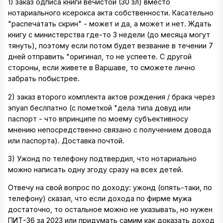
1) заказ одписа книги вечистой (30 зл) вместо
нотариального ксерокса акта собственности. Касательно
"распечатать скрин" - может и да, а может и нет. Ждать
книгу с министерства где-то 3 недели (до месяца могут
тянуть), поэтому если потом будет везвание в течении 7
дней отправить "оригинал, то не успеете. С другой
стороны, если живете в Варшаве, то сможете лично
забрать побыстрее.
2) заказ второго комплекта актов рождения / брака через
эпуап беслпатно (с пометкой "дела типа довуд или
паспорт - что впринципе по моему субъективносу
мнению непосредственно связано с получением довода
или паспорта). Доставка почтой.
3) Ужонд по телефону подтвердил, что нотариально
можно написать одну згоду сразу на всех детей.
Отвечу на свой вопрос по доходу: ужонд (опять-таки, по
телефону) сказал, что если дохода по фирме мужа
достаточно, то остальное можно не указывать, но нужен
ПИТ-36 за 2023 или придумать самим как доказать доход