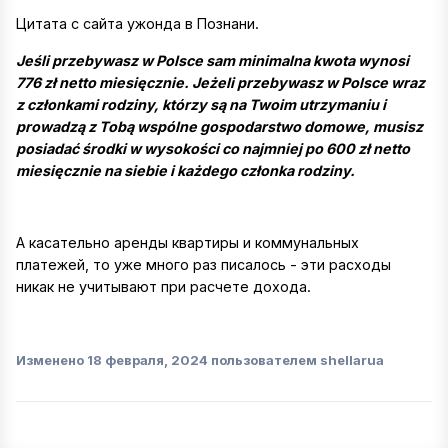
Цитата с сайта ужонда в Познани.
Jeśli przebywasz w Polsce sam minimalna kwota wynosi
776 zł netto miesięcznie. Jeżeli przebywasz w Polsce wraz
z członkami rodziny, którzy są na Twoim utrzymaniu i
prowadzą z Tobą wspólne gospodarstwo domowe, musisz
posiadać środki w wysokości co najmniej po 600 zł netto
miesięcznie na siebie i każdego członka rodziny.
А касательно аренды квартиры и коммунальных
платежей, то уже много раз писалось - эти расходы
никак не учитывают при расчете дохода.
Изменено
18 февраля, 2024
пользователем shellarua