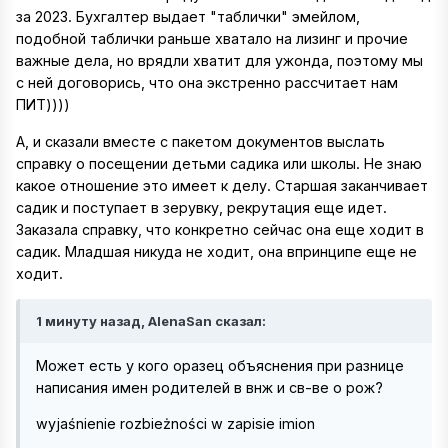
за 2023. Бухгалтер выдает "таблички" эмейлом,
подобной таблички раньше хватало на лизинг и прочие
важные дела, но врядли хватит для ужонда, поэтому мы
с ней договорись, что она экстренно рассчитает нам
ПИТ))))
А, и сказали вместе с пакетом документов выслать
справку о посещении детьми садика или школы. Не знаю
какое отношение это имеет к делу. Старшая заканчивает
садик и поступает в зерувку, рекрутация еще идет.
Заказала справку, что конкретно сейчас она еще ходит в
садик. Младшая никуда не ходит, она впринципе еще не
ходит.
1 минуту назад, AlenaSan сказал:
Может есть у кого оразец объяснения при разнице
написания имен родителей в внж и св-ве о рож?
wyjaśnienie rozbieżności w zapisie imion