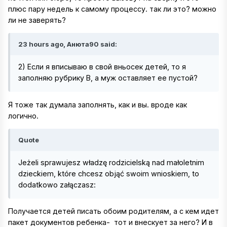
плюс пару недель к самому процессу. так ли это? можно
ли не заверять?
23 hours ago, Анюта90 said:
2) Если я вписываю в свой вньосек детей, то я
заполняю рубрику В, а муж оставляет ее пустой?
Я тоже так думала заполнять, как и вы. вроде как
логично.
Quote
Jeżeli sprawujesz władzę rodzicielską nad małoletnim
dzieckiem, które chcesz objąć swoim wnioskiem, to
dodatkowo załączasz:
Получается детей писать обоим родителям, а с кем идет
пакет документов ребенка- тот и внескует за него? И в