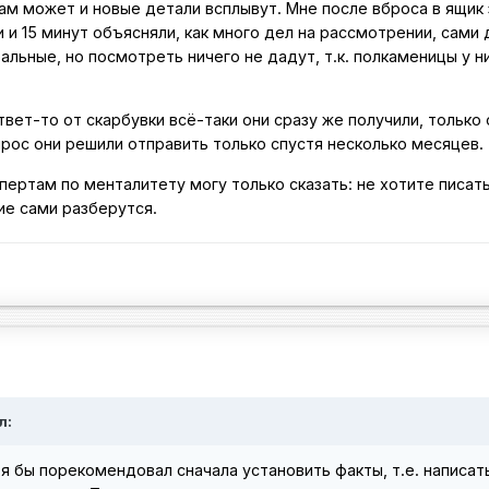
ам может и новые детали всплывут. Мне после вброса в ящик
и 15 минут объясняли, как много дел на рассмотрении, сами 
альные, но посмотреть ничего не дадут, т.к. полкаменицы у н
вет-то от скарбувки всё-таки они сразу же получили, только 
прос они решили отправить только спустя несколько месяцев.
ертам по менталитету могу только сказать: не хотите писат
ие сами разберутся.
л:
 бы порекомендовал сначала установить факты, т.е. написат