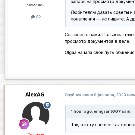
запрос на просмотр документ
Чемодан
Любителям давать советы и э
82
понагления — не пишите. А д
Согласен с вами. Пользователю
просмотр документов в деле.
Olgaa начала свой путь общения
AlexAG
Опубликовано
9 февраля, 2023
(из
1 hour ago, emigrant007 said:
Так, что тут не все так одно
Главные