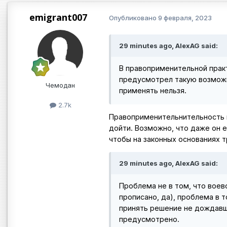
emigrant007
Опубликовано
9 февраля, 2023
29 minutes ago, AlexAG said:
В правоприменительной практ
предусмотрел такую возможно
Чемодан
применять нельзя.
2.7k
Правоприменительнительность в
дойти. Возможно, что даже он е
чтобы на законных основаниях 
29 minutes ago, AlexAG said:
Проблема не в том, что воев
прописано, да), проблема в т
принять решение не дождавшис
предусмотрено.