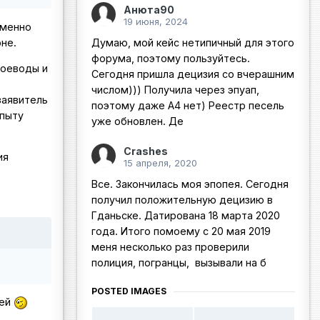
Анюта90
19 июня, 2024
именно
оне.
Думаю, мой кейс нетипичный для этого
форума, поэтому пользуйтесь.
воеводы и
Сегодня пришла децизия со вчерашним
числом))) Получила через эпуап,
заявитель
поэтому даже А4 нет) Реестр песель
опыту
уже обновлен. Де
Crashes
ия
15 апреля, 2020
Все. Закончилась моя эпопея. Сегодня
получил положительную децизию в
Гданьске. Датирована 18 марта 2020
года. Итого помоему с 20 мая 2019
меня несколько раз проверили
полиция, погранцы, вызывали на б
POSTED IMAGES
тей