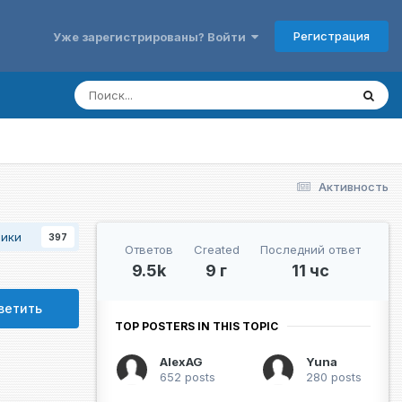
Регистрация
Уже зарегистрированы? Войти
Активность
чики
397
Ответов
Created
Последний ответ
9.5k
9 г
11 чс
ветить
TOP POSTERS IN THIS TOPIC
AlexAG
Yuna
652 posts
280 posts