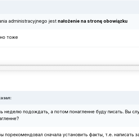
nia administracyjnego jest
nałożenie na stronę obowiązku
чно тоже
казал:
сь неделю подождать, а потом понагленне буду писать. Вы сл
агленне?
ы порекомендовал сначала установить факты, т.е. написать з