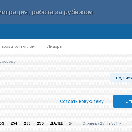
играция, работа за рубежом
льзователи онлайн
Лидеры
 воеводу
Подпис
Создать новую тему
От
53
254
255
256
ДАЛЕЕ
Страница 251 из 381