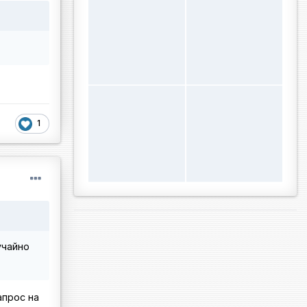
1
учайно
апрос на