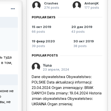
Crashes
AntonijK
274 posts
177 posts
POPULAR DAYS
15 окт 2019
20 дек 2019
66 posts
43 posts
19 февр 2020
30 окт 2019
39 posts
38 posts
POPULAR POSTS
ь туда
 в том,
Yuna
23 апреля, 2024
Dane obywatelstwa Obywatelstwo:
POLSKIE Data aktualizacji informacji:
23.04.2024 Organ zmieniający: BRAK
аконе не
DANYCH Data zmiany: 19.04.2024 Historia
о
zmian obywatelstwa Obywatelstwo:
вы, не
UKRAINA Organ zmieniaj