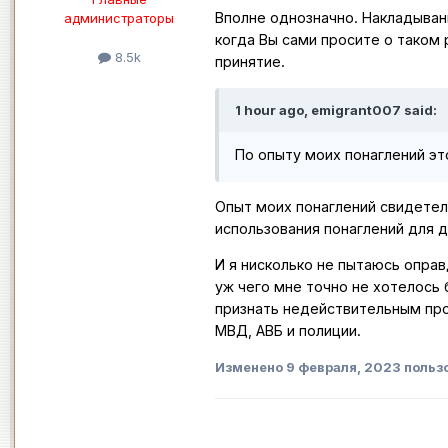
Вполне однозначно. Накладывани
администраторы
когда Вы сами просите о таком 
8.5k
принятие.
1 hour ago, emigrant007 said:
По опыту моих понаглений эт
Опыт моих понаглений свидетел
использования понаглений для 
И я нисколько не пытаюсь оправ
уж чего мне точно не хотелось 
признать недействительным про
МВД, АВБ и полиции.
Изменено
9 февраля, 2023
польз