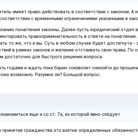
итель имеет право действовать в соответствии с законом. А 
соответствии с временными ограничениями указанными в зак
сыланию понагления законны. Далее пусть юридический отдел 
ментировать правоприменительность в ответе на понагление.
ать то же, что и вы. Суть в любом случае будет достигнута - 
ствий в рамках законов и желание отстаивать свои права. По 
ем достаточно для быстрого решения вопроса.
ать годами и ждать пока барин соизволит снизойти до прошен
тоже возможно. Разумно ли? Большой вопрос.
накомиться еще и со ст. 7a, из которой явно следует
то принятие гражданства это взятие определенных обязаннос