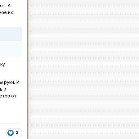
ют. А
ное их
ку
ы руки. И
ь и
етов от
2