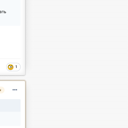
ать
1
ы