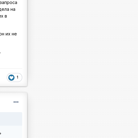
 запроса
дела на
их в
он их не
ь
1
ь