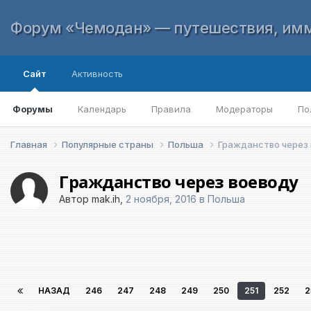
Форум «Чемодан» — путешествия, имм
Сайт
Активность
Форумы
Календарь
Правила
Модераторы
По
Главная
Популярные страны
Польша
Гражданство через
Гражданство через воеводу
Автор
mak.ih
,
2 ноября, 2016
в
Польша
НАЗАД
246
247
248
249
250
251
252
2