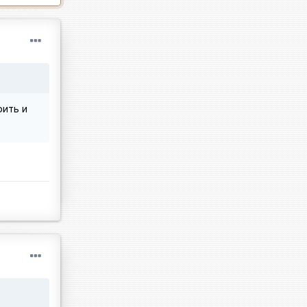
рить и