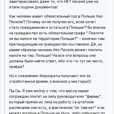
заинтересовало даже то, что НЕТ песеля уже на
этапе подачи документов!
Как человек живет обязательный год в Польше без
Песеля!? Почему он не получил его, если хочет
стать гражданином и остаться в Польше!? Во внеске
на гражданство есть обязательная графа " Платите
ли вы налоги на территории Польши?" - конечно там
претендующим на гражданство поставлено ДА, но
каким образом человек без Песеля может платить
налоги на тер. Польши? На все эти вопросы они
должны были найти ответ, ибо что-то тут не чисто,
правда?
Но к сожалению бюрократы получают зпл за
отработанное время, а внесков у них горы(((
Пы.Сы. Я уже молчу о том, что масса наших
сограждан платят на лапу руководителю "фирмы",
который принял их типа на работу ( в штатном
расписании они есть, а фактически "их там нет" и их
может вообще в Польше не быть, либо работают по