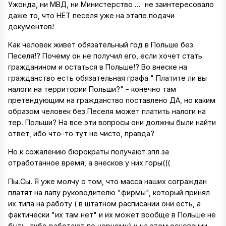
Ужонда, ни МВД, ни Министерство ... не заинтересовало
даже то, что НЕТ песеля уже на этапе подачи
документов!
Как человек живет обязательный год в Польше без
Песеля!? Почему он не получил его, если хочет стать
гражданином и остаться в Польше!? Во внеске на
гражданство есть обязательная графа " Платите ли вы
налоги на территории Польши?" - конечно там
претендующим на гражданство поставлено ДА, но каким
образом человек без Песеля может платить налоги на
тер. Польши? На все эти вопросы они должны были найти
ответ, ибо что-то тут не чисто, правда?
Но к сожалению бюрократы получают зпл за
отработанное время, а внесков у них горы(((
Пы.Сы. Я уже молчу о том, что масса наших сограждан
платят на лапу руководителю "фирмы", который принял
их типа на работу ( в штатном расписании они есть, а
фактически "их там нет" и их может вообще в Польше не
быть, либо работают по черному) и на этом основании