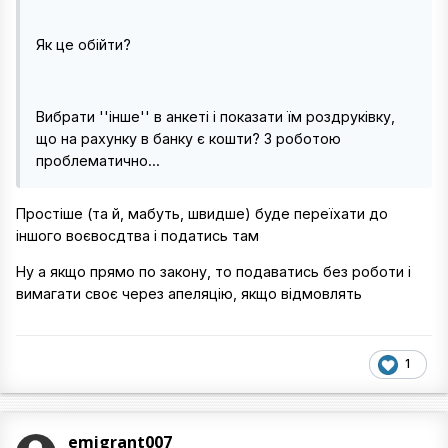
Як це обійти?
Вибрати ''інше'' в анкеті і показати їм роздруківку,
що на рахунку в банку є кошти? З роботою
проблематично...
Простіше (та й, мабуть, швидше) буде переїхати до
іншого воєвосдтва і податись там
Ну а якщо прямо по закону, то подаватись без роботи і
вимагати своє через апеляцію, якщо відмовлять
1
emigrant007