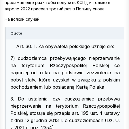
приезжал еще раз чтобы получить КСП), и только в
апреле 2022 приехал третий раз в Польшу снова.
На всякий случай:
Quote
Art. 30. 1. Za obywatela polskiego uznaje się:
7) cudzoziemca przebywającego nieprzerwanie
na terytorium Rzeczypospolitej Polskiej co
najmniej od roku na podstawie zezwolenia na
pobyt stały, które uzyskał w związku z polskim
pochodzeniem lub posiadaną Kartą Polaka
3. Do ustalenia, czy cudzoziemiec przebywa
nieprzerwanie na terytorium Rzeczypospolitej
Polskiej, stosuje się przepis art. 195 ust. 4 ustawy
z dnia 12 grudnia 2013 r. o cudzoziemcach (Dz. U.
z 2021 r. poz. 2354)