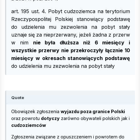
art. 195 ust. 4. Pobyt cudzoziemca na terytorium
Rzeczypospolitej Polskiej stanowiący podstawę
do udzielenia mu zezwolenia na pobyt stały
uznaje się za nieprzerwany, jeżeli żadna z przerw
w nim
nie była dłuższa niż 6 miesięcy i
wszystkie przerwy nie przekroczyły łącznie 10
miesięcy w okresach stanowiących podstawę
do udzielenia mu zezwolenia na pobyt stały
Quote
Obowiązek zgłoszenia
wyjazdu poza granice Polski
oraz powrotu
dotyczy
zarówno obywateli polskich jak i
cudzoziemców
Zgłoszenia związane z opuszczeniem i powrotem do