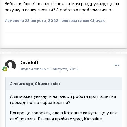
Вибрати ''інше'' в анкеті і показати їм роздруківку, що на
рахунку в банку є кошти? З роботою проблематично...
Изменено
23 августа, 2022
пользователем Chuvak
Davidoff
Опубликовано
23 августа, 2022
2 hours ago, Chuvak said:
А як можна уникнути наявності роботи при подачі на
громадянство через коріння?
Всі про це говорять, але в Катовіце кажуть, що у них
свої правила. Рішення приймає уряд Катовіце.