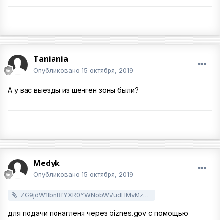
Taniania
Опубликовано
15 октября, 2019
А у вас выезды из шенген зоны были?
Medyk
Опубликовано
15 октября, 2019
ZG9jdW1lbnRfYXR0YWNobWVudHMvMzM2NC8wNTkwX1d6b3JfcG9uYWdsZW5pYV8xXzAucGRm.pdf
для подачи понагленя через biznes.gov с помощью