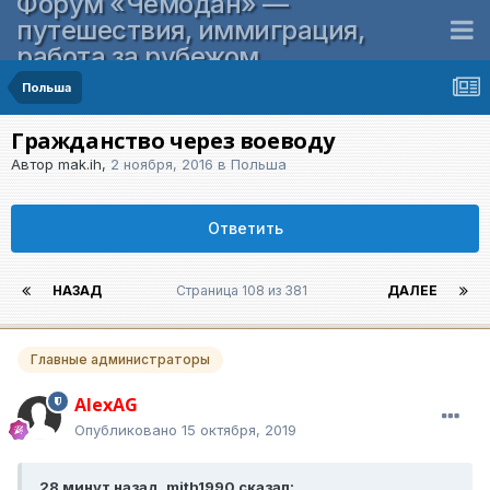
Форум «Чемодан» —
путешествия, иммиграция,
работа за рубежом
Польша
Гражданство через воеводу
Автор
mak.ih
,
2 ноября, 2016
в
Польша
Ответить
НАЗАД
Страница 108 из 381
ДАЛЕЕ
Главные администраторы
AlexAG
Опубликовано
15 октября, 2019
28 минут назад, mith1990 сказал: