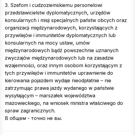
3. Szefom i cudzoziemskiemu personelowi
przedstawicielstw dyplomatycznych, urzędów
konsularnych i misji specjalnych państw obcych oraz
organizacji międzynarodowych, korzystających z
przywilejów i immunitetów dyplomatycznych lub
konsularnych na mocy ustaw, umów
międzynarodowych bądź powszechnie uznanych
zwyczajów międzynarodowych lub na zasadzie
wzajemności, oraz innym osobom korzystającym z
tych przywilejów i immunitetów uprawnienie do
kierowania pojazdem wydaje nieodpłatnie – nie
zatrzymując prawa jazdy wydanego w państwie
wysyłającym – marszałek województwa
mazowieckiego, na wniosek ministra właściwego do
spraw zagranicznych.
В общем - точно не вы.