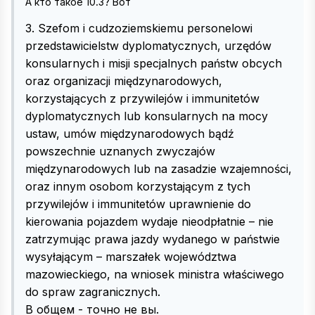
А кто такое 10.3? Вот
3. Szefom i cudzoziemskiemu personelowi
przedstawicielstw dyplomatycznych, urzędów
konsularnych i misji specjalnych państw obcych
oraz organizacji międzynarodowych,
korzystających z przywilejów i immunitetów
dyplomatycznych lub konsularnych na mocy
ustaw, umów międzynarodowych bądź
powszechnie uznanych zwyczajów
międzynarodowych lub na zasadzie wzajemności,
oraz innym osobom korzystającym z tych
przywilejów i immunitetów uprawnienie do
kierowania pojazdem wydaje nieodpłatnie – nie
zatrzymując prawa jazdy wydanego w państwie
wysyłającym – marszałek województwa
mazowieckiego, na wniosek ministra właściwego
do spraw zagranicznych.
В общем - точно не вы.