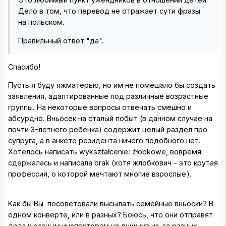
Дело в том, что перевод не отражает сути фразы
на польском.
Правильный ответ "да".
Спасибо!
Пусть я буду яжматерью, но им не помешало бы создать
заявления, адаптированные под различные возрастные
группы. На некоторые вопросы отвечать смешно и
абсурдно. Вньосек на сталый побыт (в данном случае на
почти 3-летнего ребёнка) содержит целый раздел про
супруга, а в анкете резидента ничего подобного нет.
Хотелось написать wykształcenie: żłobkowe, вовремя
сдержалась и написала brak (хотя жлобкович - это крутая
профессия, о которой мечтают многие взрослые
).
Как бы Вы посоветовали высылать семейные вньоски? В
одном конверте, или в разных? Боюсь, что они отправят
дела к разным инспекторам не вникнув из-за разных