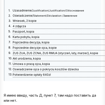
1.
Uzasadnienie
/
Justification
/
Justification
/
Обоснование
2.
Oświadczenie
/
Statement
/
Déclaration
/
Заявлени
e
3.
Wniesek, 2 kopie
4.
4 zdjęcza
5.
Paszport, kopia
6.
Karta pobytu, kopia
7.
Poprzednia decyzja, kopia
8.
Poprzednie decyzje ojca, kopie
9.
ZUS ZUA, ZUS ZCNA, ZUS RMUA (styczeń, luty, marzeć), kopie
10.
Akt urodzenia, kopia
11.
Umowa o pracę ojca, kopia
12.
Oswiadczenie ojca o pokryciu kosztów dziecka
13.
Potwierdzenie opłaty 640zl
Я имею ввиду, часть Д, пункт 7, там надо поставить да
или нет.