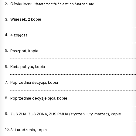
2.
Oświadczenie
/
Statement
/
Déclaration
/
Заявлени
e
3.
Wniesek, 2 kopie
4.
4 zdjęcza
5.
Paszport, kopia
6.
Karta pobytu, kopia
7.
Poprzednia decyzja, kopia
8.
Poprzednie decyzje ojca, kopie
9.
ZUS ZUA, ZUS ZCNA, ZUS RMUA (styczeń, luty, marzeć), kopie
10.
Akt urodzenia, kopia