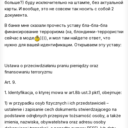
больше?) буду исключительно на штампе, без актуальной
карты. И вообще, это не совсем так носить с собой 2
документа.
В банке мне сказали прочесть уставу бла-бла-бла
финансирование терроризма (ха, блондинки-террористки
сейчас в моде
)))), и мол там найдете ответ, что
нужно для вашей идентификации. Открываем эту уставу:
Ustawa o przeciwdziałaniu praniu pieniędzy oraz
finansowaniu terroryzmu
Art. 9.
1. Identyfikacja, o ktуrej mowa w art.8b ust.3 pkt1, obejmuje:
1) w przypadku osуb fizycznych i ich przedstawicieli –
ustalenie i zapisanie cech dokumentu stwierdzającego na
podstawie odrębnych przepisуw tożsamość osoby, a także
imienia, nazwiska, obywatelstwa oraz adresu osoby