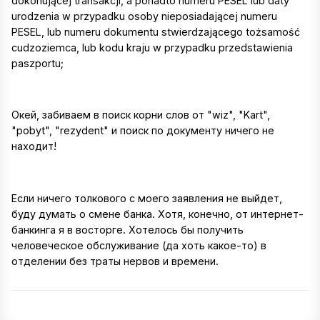
dokonującej transakcji, a ponadto numeru PESEL lub daty
urodzenia w przypadku osoby nieposiadającej numeru
PESEL, lub numeru dokumentu stwierdzającego tożsamość
cudzoziemca, lub kodu kraju w przypadku przedstawienia
paszportu;
Окей, забиваем в поиск корни слов от "wiz", "Kart",
"pobyt", "rezydent" и поиск по документу ничего не
находит!
Если ничего толкового с моего заявления не выйдет,
буду думать о смене банка. Хотя, конечно, от интернет-
банкинга я в восторге. Хотелось бы получить
человеческое обслуживание (да хоть какое-то) в
отделении без траты нервов и времени.