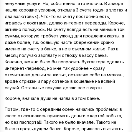
ненужные услуги. Но, собственно, это мелочи. В алиоре
нашла хорошие условия, открыла 3 счета (один в злотах и
два валютовых). Что-то на счету постоянно есть,
играюсь с локатами, делаю интернет переводы. Короче,
активно пользуюсь. На счету всегда есть не меньше той
суммы, которую требует ужонд для продления карты, а
даже более, т.к. большую часть сбережений храню
именно на счету в банке, а не в съемном жилье. Раз в
месяц получаю зарплату и отвожу в кассу банка.
Конечно, можно было бы попросить бухгалтера сделать
интернет-перевод, но мне так удобнее - сразу
отсчитываю деньги за жилье, оставляю себе на мелочь,
вроде стрижки и пару сотенок в кошельке на всякий
случай. Остальные покупки делаю все с карты.
Короче, вначале души не чаяла в этом банке.
Потом, где-то с середины осени начались проблемы: в
кассе отказывались принимать деньги с картой побыта,
но без паспорта!!! Такого не было вначале. Такого не
было в предыдущем банке. Короче, пришлось вызывать