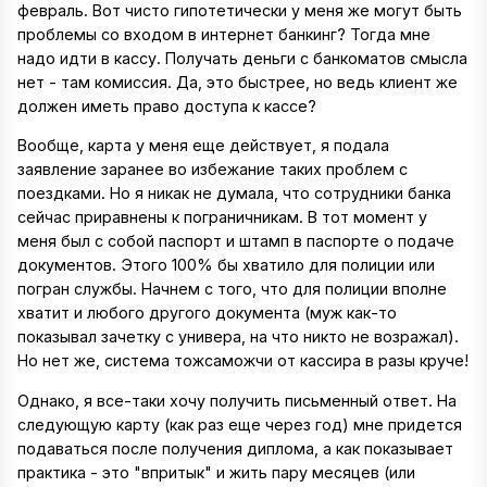
февраль. Вот чисто гипотетически у меня же могут быть
проблемы со входом в интернет банкинг? Тогда мне
надо идти в кассу. Получать деньги с банкоматов смысла
нет - там комиссия. Да, это быстрее, но ведь клиент же
должен иметь право доступа к кассе?
Вообще, карта у меня еще действует, я подала
заявление заранее во избежание таких проблем с
поездками. Но я никак не думала, что сотрудники банка
сейчас приравнены к пограничникам. В тот момент у
меня был с собой паспорт и штамп в паспорте о подаче
документов. Этого 100% бы хватило для полиции или
погран службы. Начнем с того, что для полиции вполне
хватит и любого другого документа (муж как-то
показывал зачетку с универа, на что никто не возражал).
Но нет же, система тожсаможчи от кассира в разы круче!
Однако, я все-таки хочу получить письменный ответ. На
следующую карту (как раз еще через год) мне придется
подаваться после получения диплома, а как показывает
практика - это "впритык" и жить пару месяцев (или