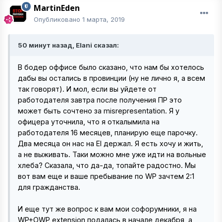
MartinEden
Опубликовано
1 марта, 2019
50 минут назад, Elani сказал:
В бодер оффисе было сказано, что нам бы хотелось
дабы вы остались в провинции (ну не лично я, а всем
так говорят). И мол, если вы уйдете от
работодателя завтра после получения ПР это
может быть сочтено за misrepresentation. Я у
офицера уточнила, что я откалымила на
работодателя 16 месяцев, планирую еще парочку.
Два месяца он нас на EI держал. Я есть хочу и жить,
а не выживать. Таки можно мне уже идти на вольные
хлеба? Сказала, что да-да, топайте радостно. Мы
вот вам еще и ваше пребывание по WP зачтем 2:1
для гражданства.
И еще тут же вопрос к вам мои софорумники, я на
WP+OWP еxtension подалась в начале декабря, а