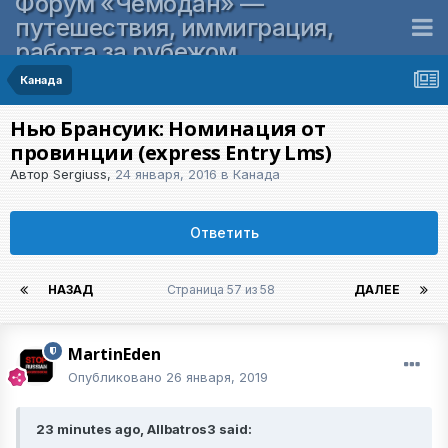
Форум «Чемодан» —
путешествия, иммиграция,
работа за рубежом
Канада
Нью Брансуик: Номинация от
провинции (express Entry Lms)
Автор
Sergiuss
,
24 января, 2016
в
Канада
Ответить
НАЗАД
Страница 57 из 58
ДАЛЕЕ
MartinEden
Опубликовано
26 января, 2019
23 minutes ago, Allbatros3 said: