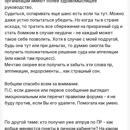
организации имеют более здравомыслящее
руководство.
Судиться, оспаривать еще шанс есть если ты тут. Можно
даже устно попытаться убедить. Но когда ты в стране
исхода, то тратить все сбережения на призрачный суд и
стать бомжом в случае неудачи - не каждый может
такое себе позволить. Хотя в случае с моей подругой,
будь она тут или при деньгах, то думаю смогла бы
получить положительное решение суда или аппеляции
(или какой там процесс).
Мечтаю скорее все получить и забыть эти слова пр,
аппликации, эндорсменты... как страшный сон.
Вобщем спасибо всем за внимание.
П.С. если данное или первое сообщение выглядит
эмоциональным или перечит правилам форума - я не
буду против, если Вы его удалите. Помогала как умею.
По другой теме: кто получил уже аппрув по ПР - как
вобще меняются пункты в личном кабинете? На каком