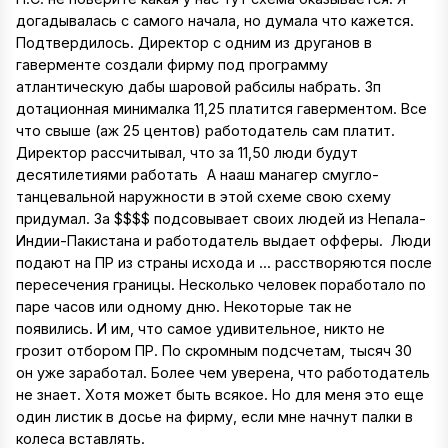
догадывалась с самого начала, но думала что кажется.
Подтвердилось. Директор с одним из друганов в
гаверменте создали фирму под программу
атлантическую дабы шаровой рабсилы набрать. Зп
дотационная минималка 11,25 платится гаверментом. Все
что свыше (аж 25 центов) работодатель сам платит.
Директор рассчитывал, что за 11,50 люди будут
десятилетиями работать
А нааш манагер смугло-
танцевальной наружности в этой схеме свою схему
придумал. За $$$$ подсовывает своих людей из Непала-
Индии-Пакистана и работодатель выдает офферы. Люди
подают на ПР из страны исхода и ... расстворяются после
пересечения границы. Несколько человек поработало по
паре часов или одному дню. Некоторые так не
появились. И им, что самое удивительное, никто не
грозит отбором ПР. По скромным подсчетам, тысяч 30
он уже заработал. Более чем уверена, что работодатель
не знает. Хотя может быть всякое. Но для меня это еще
один листик в досье на фирму, если мне начнут палки в
колеса вставлять.