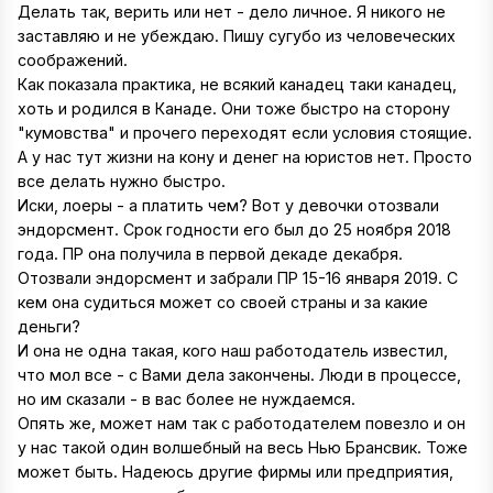
Делать так, верить или нет - дело личное. Я никого не
заставляю и не убеждаю. Пишу сугубо из человеческих
соображений.
Как показала практика, не всякий канадец таки канадец,
хоть и родился в Канаде. Они тоже быстро на сторону
"кумовства" и прочего переходят если условия стоящие.
А у нас тут жизни на кону и денег на юристов нет. Просто
все делать нужно быстро.
Иски, лоеры - а платить чем? Вот у девочки отозвали
эндорсмент. Срок годности его был до 25 ноября 2018
года. ПР она получила в первой декаде декабря.
Отозвали эндорсмент и забрали ПР 15-16 января 2019. С
кем она судиться может со своей страны и за какие
деньги?
И она не одна такая, кого наш работодатель известил,
что мол все - с Вами дела закончены. Люди в процессе,
но им сказали - в вас более не нуждаемся.
Опять же, может нам так с работодателем повезло и он
у нас такой один волшебный на весь Нью Брансвик. Тоже
может быть. Надеюсь другие фирмы или предприятия,