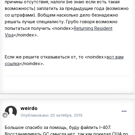
причины отсутствия, налоги (не знаю если есть такая
возможность) заплатить за предыдущие года (возможно
со штрафами). Вобщем насколько дело безнадежно
решать лучше специалисту. Грубо говоря возможно
попытаться получить
<noindex>
Returning Resident
Visa
</noindex>
.
Если же решите отказываться от, то
<noindex>
вот вам
ссылка
</noindex>
.
weirdo
Опубликовано
20 октября, 2015
Большое спасибо за помощь, буду файлить I-407.
Восстанавливать GC смысла нет, так как покидал США по