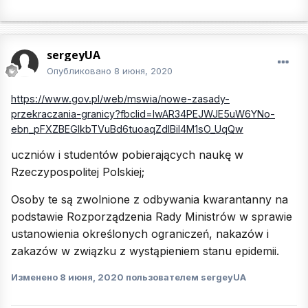
sergeyUA
Опубликовано
8 июня, 2020
https://www.gov.pl/web/mswia/nowe-zasady-
przekraczania-granicy?fbclid=IwAR34PEJWJE5uW6YNo-
ebn_pFXZBEGlkbTVuBd6tuoaqZdlBil4M1sO_UqQw
uczniów i studentów pobierających naukę w
Rzeczypospolitej Polskiej;
Osoby te są zwolnione z odbywania kwarantanny na
podstawie Rozporządzenia Rady Ministrów w sprawie
ustanowienia określonych ograniczeń, nakazów i
zakazów w związku z wystąpieniem stanu epidemii.
Изменено
8 июня, 2020
пользователем sergeyUA