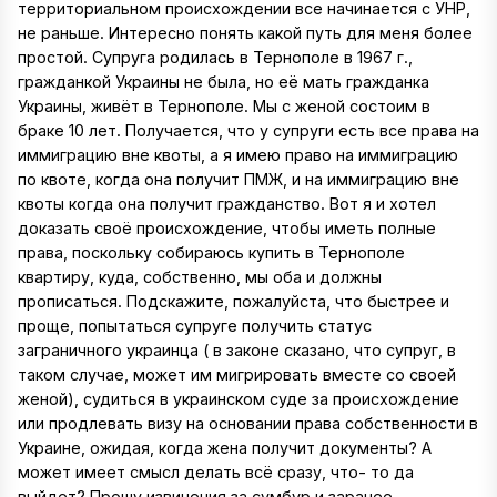
территориальном происхождении все начинается с УНР,
не раньше. Интересно понять какой путь для меня более
простой. Супруга родилась в Тернополе в 1967 г.,
гражданкой Украины не была, но её мать гражданка
Украины, живёт в Тернополе. Мы с женой состоим в
браке 10 лет. Получается, что у супруги есть все права на
иммиграцию вне квоты, а я имею право на иммиграцию
по квоте, когда она получит ПМЖ, и на иммиграцию вне
квоты когда она получит гражданство. Вот я и хотел
доказать своё происхождение, чтобы иметь полные
права, поскольку собираюсь купить в Тернополе
квартиру, куда, собственно, мы оба и должны
прописаться. Подскажите, пожалуйста, что быстрее и
проще, попытаться супруге получить статус
заграничного украинца ( в законе сказано, что супруг, в
таком случае, может им мигрировать вместе со своей
женой), судиться в украинском суде за происхождение
или продлевать визу на основании права собственности в
Украине, ожидая, когда жена получит документы? А
может имеет смысл делать всё сразу, что- то да
выйдет? Прошу извинения за сумбур и заранее