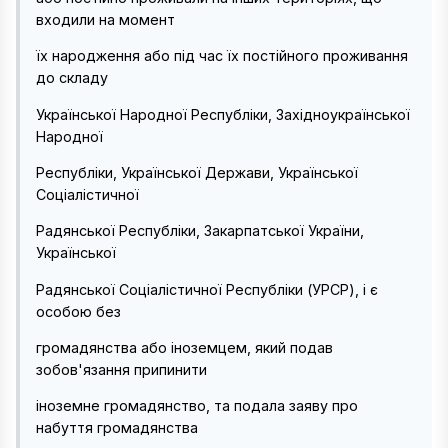
входили на момент
їх народження або під час їх постійного проживання
до складу
Української Народної Республіки, Західноукраїнської
Народної
Республіки, Української Держави, Української
Соціалістичної
Радянської Республіки, Закарпатської України,
Української
Радянської Соціалістичної Республіки (УРСР), і є
особою без
громадянства або іноземцем, який подав
зобов'язання припинити
іноземне громадянство, та подала заяву про
набуття громадянства