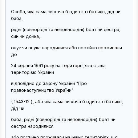
Особа, яка сама чи хоча б один з її батьків, дід чи
баба,
рідні (повнорідні та неповнорідні) брат чи сестра,
син чи дочка,
онук чи онука народилися або постійно проживали
до
24 серпня 1991 року на території, яка стала
територією України
відповідно до Закону України "Про
правонаступництво України"
( 1543-12 ), або яка сама чи хоча б один з її батьків,
дід чи
баба, рідні (повнорідні та неповнорідні) брат чи
сестра народилися
або постійно проживали на інших територіях, що