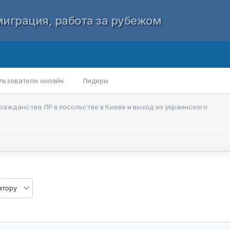
играция, работа за рубежом
льзователи онлайн
Лидеры
ражданства ЛР в посольстве в Киеве и выход из украинского