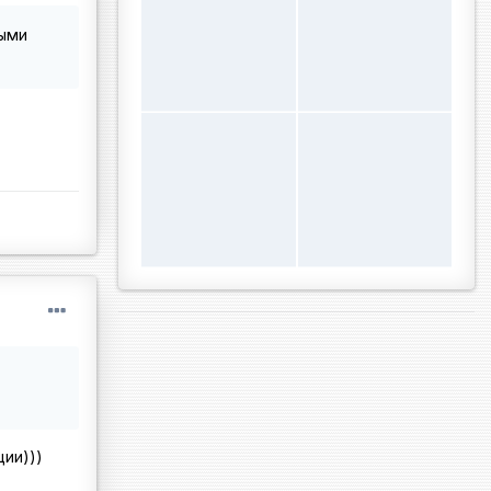
ными
ции)))