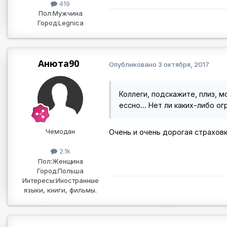
419
Пол:
Мужчина
Город:
Legnica
Анюта90
Опубликовано
3 октября, 2017
Коллеги, подскажите, плиз, м
ессно... Нет ли каких-либо о
Чемодан
Очень и очень дорогая страховк
2.1k
Пол:
Женщина
Город:
Польша
Интересы:
Иностранные
языки, книги, фильмы.