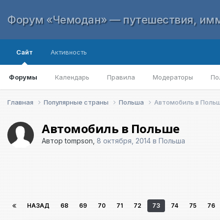
Форум «Чемодан» — путешествия, имм
Сайт
Активность
Форумы
Календарь
Правила
Модераторы
По
Главная
Популярные страны
Польша
Автомобиль в Поль
Автомобиль в Польше
Автор
tompson
,
8 октября, 2014
в
Польша
НАЗАД
68
69
70
71
72
73
74
75
76