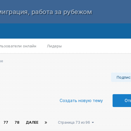
играция, работа за рубежом
льзователи онлайн
Лидеры
ше
Подпис
Создать новую тему
От
77
78
ДАЛЕЕ
Страница 73 из 96