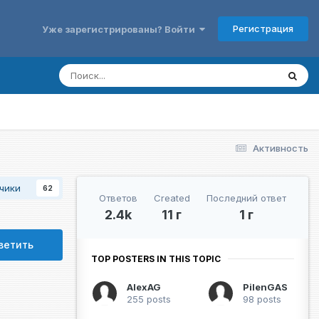
Регистрация
Уже зарегистрированы? Войти
Активность
чики
62
Ответов
Created
Последний ответ
2.4k
11 г
1 г
ветить
TOP POSTERS IN THIS TOPIC
AlexAG
PilenGAS
255 posts
98 posts