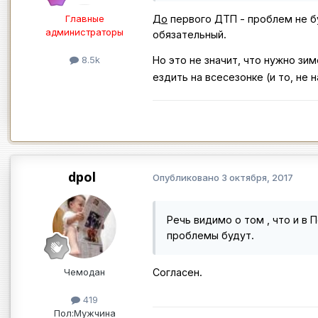
Главные
До
первого ДТП - проблем не бу
администраторы
обязательный.
8.5k
Но это не значит, что нужно зи
ездить на всесезонке (и то, не
dpol
Опубликовано
3 октября, 2017
Речь видимо о том , что и в 
проблемы будут.
Чемодан
Согласен.
419
Пол:
Мужчина