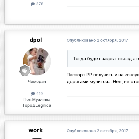
378
dpol
Опубликовано
2 октября, 2017
Тогда будет закрыт въезд это
Паспорт РР получить и на консу
Чемодан
дорогами мучится... Нее, не стои
419
Пол:
Мужчина
Город:
Legnica
work
Опубликовано
2 октября, 2017