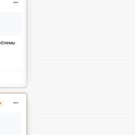
роблемы
ы