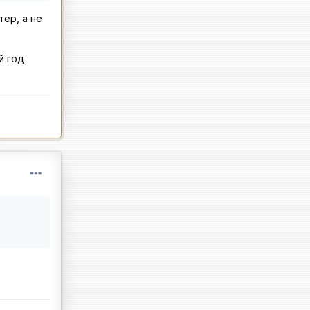
ер, а не
й год