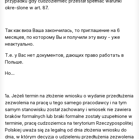
przypadku gdy cudzoziemiec przestał spełniać warunki
okre-ślone w art. 87.
Так как виза Ваша закончилась, то приглашение на 6
месяцев, по которому Вы и получили эту визу - уже
неактуально.
Т.е. у Вас нет документов, дающих право работать в
Польше.
Но...
1a. Jeżeli termin na złożenie wniosku o wydanie przedłużenia
zezwolenia na pracę u tego samego pracodawcy i na tym
samym stanowisku został zachowany i wniosek nie zawiera
braków formalnych lub braki formalne zostały uzupełnione w
terminie, pracę cudzoziemca na terytorium Rzeczypospolitej
Polskiej uważa się za legalną od dnia złożenia wniosku do
dnia, w którym decyzja o udzieleniu przedłużenia zezwolenia