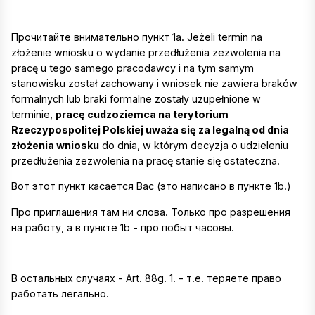
Прочитайте внимательно пункт 1a. Jeżeli termin na
złożenie wniosku o wydanie przedłużenia zezwolenia na
pracę u tego samego pracodawcy i na tym samym
stanowisku został zachowany i wniosek nie zawiera braków
formalnych lub braki formalne zostały uzupełnione w
terminie,
pracę cudzoziemca na terytorium
Rzeczypospolitej Polskiej uważa się za legalną od dnia
złożenia wniosku
do dnia, w którym decyzja o udzieleniu
przedłużenia zezwolenia na pracę stanie się ostateczna.
Вот этот пункт касается Вас (это написано в пункте 1b.)
Про приглашения там ни слова. Только про разрешения
на работу, а в пункте 1b - про побыт часовы.
В остальных случаях - Art. 88g. 1. - т.е. теряете право
работать легально.