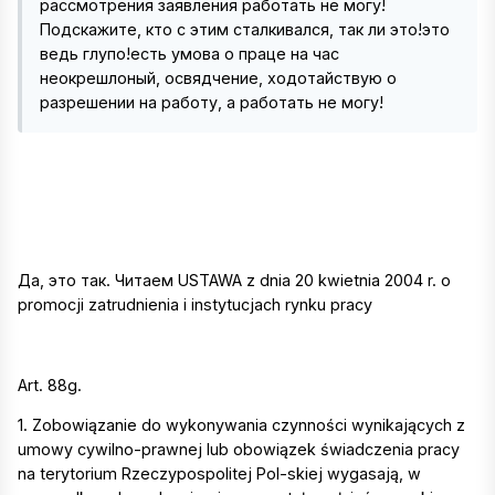
рассмотрения заявления работать не могу!
Подскажите, кто с этим сталкивался, так ли это!это
ведь глупо!есть умова о праце на час
неокрешлоный, освядчение, ходотайствую о
разрешении на работу, а работать не могу!
Да, это так. Читаем USTAWA z dnia 20 kwietnia 2004 r. o
promocji zatrudnienia i instytucjach rynku pracy
Art. 88g.
1. Zobowiązanie do wykonywania czynności wynikających z
umowy cywilno-prawnej lub obowiązek świadczenia pracy
na terytorium Rzeczypospolitej Pol-skiej wygasają, w