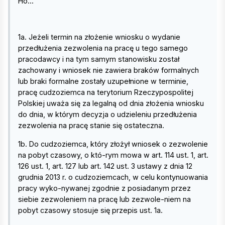
Но...
1a. Jeżeli termin na złożenie wniosku o wydanie
przedłużenia zezwolenia na pracę u tego samego
pracodawcy i na tym samym stanowisku został
zachowany i wniosek nie zawiera braków formalnych
lub braki formalne zostały uzupełnione w terminie,
pracę cudzoziemca na terytorium Rzeczypospolitej
Polskiej uważa się za legalną od dnia złożenia wniosku
do dnia, w którym decyzja o udzieleniu przedłużenia
zezwolenia na pracę stanie się ostateczna.
1b. Do cudzoziemca, który złożył wniosek o zezwolenie
na pobyt czasowy, o któ-rym mowa w art. 114 ust. 1, art.
126 ust. 1, art. 127 lub art. 142 ust. 3 ustawy z dnia 12
grudnia 2013 r. o cudzoziemcach, w celu kontynuowania
pracy wyko-nywanej zgodnie z posiadanym przez
siebie zezwoleniem na pracę lub zezwole-niem na
pobyt czasowy stosuje się przepis ust. 1a.