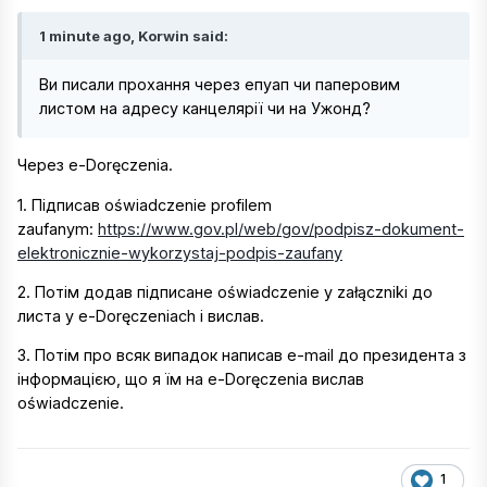
1 minute ago, Korwin said:
Ви писали прохання через епуап чи паперовим
листом на адресу канцелярії чи на Ужонд?
Через e-Doręczenia.
1. Підписав oświadczenie profilem
zaufanym:
https://www.gov.pl/web/gov/podpisz-dokument-
elektronicznie-wykorzystaj-podpis-zaufany
2. Потім додав підписане oświadczenie у załączniki до
листа у e-Doręczeniach і вислав.
3. Потім про всяк випадок написав e-mail до президента з
інформацією, що я їм на e-Doręczenia вислав
oświadczenie.
1