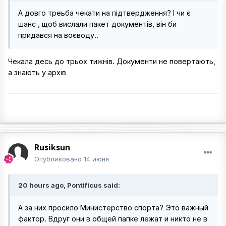
А довго треьба чекати на підтвердження? І чи є
шанс , щоб вислали пакет документів, він би
придався на воєводу..
Чекала десь до трьох тижнів. Документи не повертають,
а знають у архів
Rusiksun
Опубликовано
14 июня
20 hours ago, Pontificus said:
А за них просило Министерство спорта? Это важный
фактор. Вдруг они в общей папке лежат и никто не в