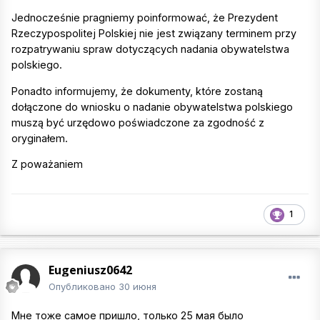
Jednocześnie pragniemy poinformować, że Prezydent
Rzeczypospolitej Polskiej nie jest związany terminem przy
rozpatrywaniu spraw dotyczących nadania obywatelstwa
polskiego.
Ponadto informujemy, że dokumenty, które zostaną
dołączone do wniosku o nadanie obywatelstwa polskiego
muszą być urzędowo poświadczone za zgodność z
oryginałem.
Z poważaniem
1
Eugeniusz0642
Опубликовано
30 июня
Мне тоже самое пришло, только 25 мая было