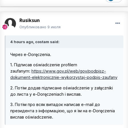
Rusiksun
Опубликовано
9 июля
4 hours ago, costam said:
Через e-Doręczenia.
1. Підписав oświadczenie profilem
zaufanym:
https://www.gov.pl/web/gov/podpisz-
dokument-elektronicznie-wykorzystaj-podpis-zaufany
2. Потім додав підписане oświadczenie у załączniki
до листа у e-Doręczeniach і вислав.
3. Потім про всяк випадок написав e-mail до
президента з інформацією, що я їм на e-Doręczenia
вислав oświadczenie.