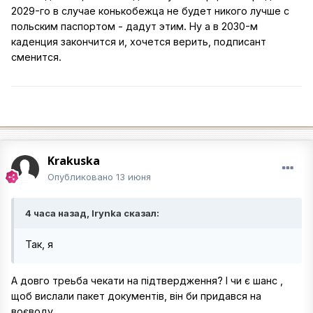
2029-го в случае конькобежца не будет никого лучше с
польским паспортом - дадут этим. Ну а в 2030-м
каденция закончится и, хочется верить, подписант
сменится.
Krakuska
Опубликовано
13 июня
4 часа назад, Irynka сказал:
Так, я
А довго треьба чекати на підтвердження? І чи є шанс ,
щоб вислали пакет документів, він би придався на
воєводу..