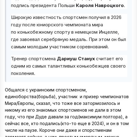
подпись президента Польши
Кароля Навроцкого
.
Широкую известность спортсмен получил в 2026
году после юниорского чемпионата мира
по конькобежному спорту в немецком Инцелле,
где завоевал серебряную медаль. При этом он был
самым молодым участником соревнований.
Тренер спортсмена
Дариуш Станух
считает его
одним из самых талантливых конькобежцев своего
поколения.
Общался с украинским спортсменом,
единоборства(борьба), участник и призер чемпионатов
Мира/Европы, сказал, что тоже все затормозилось и
никому из его знакомых спортсменов не дали в этом
году, что при Дуде давали за год(максимум полтора), а
сейчас все, кто подались(кто-то еще в 2024), и он в том
числе на паузе. Короче они даже и спорстменам
тормозят сейчас, а нам, простым смертным, можно