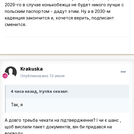
2029-го в случае конькобежца не будет никого лучше с
польским паспортом - дадут этим. Ну а в 2030-м
каденция закончится и, хочется верить, подписант
сменится.
Krakuska
Опубликовано
13 июня
4 часа назад, Irynka сказал:
Так, я
А довго треьба чекати на підтвердження? І чи є шанс ,
щоб вислали пакет документів, він би придався на
воєводу..