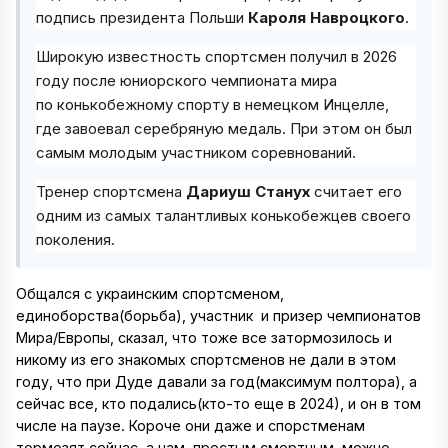
подпись президента Польши
Кароля Навроцкого
.
Широкую известность спортсмен получил в 2026
году после юниорского чемпионата мира
по конькобежному спорту в немецком Инцелле,
где завоевал серебряную медаль. При этом он был
самым молодым участником соревнований.
Тренер спортсмена
Дариуш Станух
считает его
одним из самых талантливых конькобежцев своего
поколения.
Общался с украинским спортсменом,
единоборства(борьба), участник и призер чемпионатов
Мира/Европы, сказал, что тоже все затормозилось и
никому из его знакомых спортсменов не дали в этом
году, что при Дуде давали за год(максимум полтора), а
сейчас все, кто подались(кто-то еще в 2024), и он в том
числе на паузе. Короче они даже и спорстменам
тормозят сейчас, а нам, простым смертным, можно