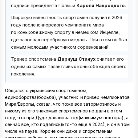
подпись президента Польши
Кароля Навроцкого
.
Широкую известность спортсмен получил в 2026
году после юниорского чемпионата мира
по конькобежному спорту в немецком Инцелле,
где завоевал серебряную медаль. При этом он был
самым молодым участником соревнований.
Тренер спортсмена
Дариуш Станух
считает его
одним из самых талантливых конькобежцев своего
поколения.
Общался с украинским спортсменом,
единоборства(борьба), участник и призер чемпионатов
Мира/Европы, сказал, что тоже все затормозилось и
никому из его знакомых спортсменов не дали в этом
году, что при Дуде давали за год(максимум полтора), а
сейчас все, кто подались(кто-то еще в 2024), и он в том
числе на паузе. Короче они даже и спорстменам
тормозят сейчас, а нам, простым смертным, можно