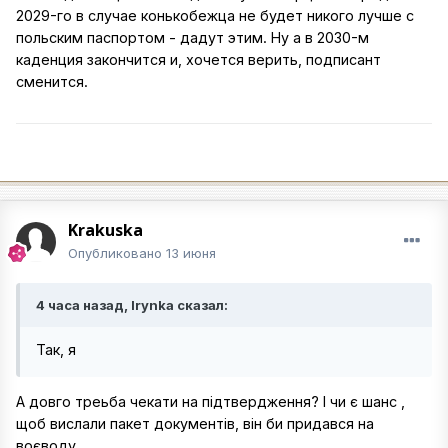
2029-го в случае конькобежца не будет никого лучше с
польским паспортом - дадут этим. Ну а в 2030-м
каденция закончится и, хочется верить, подписант
сменится.
Krakuska
Опубликовано
13 июня
4 часа назад, Irynka сказал:
Так, я
А довго треьба чекати на підтвердження? І чи є шанс ,
щоб вислали пакет документів, він би придався на
воєводу..