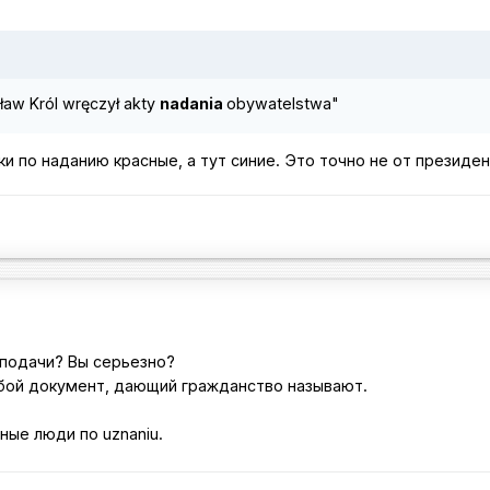
aw Król wręczył akty
nadania
obywatelstwa"
пки по наданию красные, а тут синие. Это точно не от президе
 подачи? Вы серьезно?
бой документ, дающий гражданство называют.
ные люди по uznaniu.