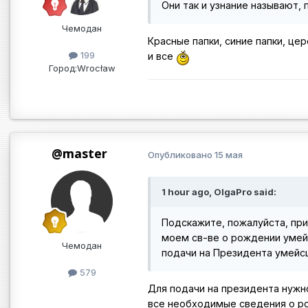
Они так и узнание называют, 
Чемодан
Красные папки, синие папки, це
199
и все
Город:
Wrocław
@master
Опубликовано
15 мая
1 hour ago, OlgaPro said:
Подскажите, пожалуйста, при
моем св-ве о рождении умей
Чемодан
подачи на Президента умейс
579
Для подачи на президента нужн
все необходимые сведения о ро