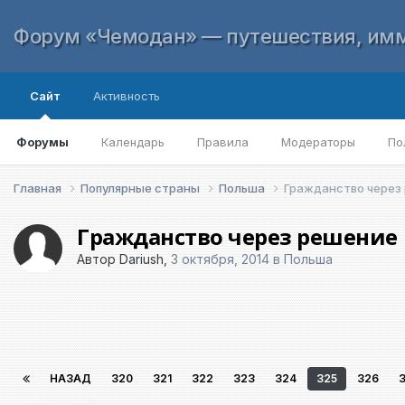
Форум «Чемодан» — путешествия, имм
Сайт
Активность
Форумы
Календарь
Правила
Модераторы
По
Главная
Популярные страны
Польша
Гражданство через
Гражданство через решение
Автор
Dariush
,
3 октября, 2014
в
Польша
НАЗАД
320
321
322
323
324
325
326