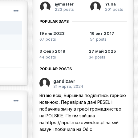
@master
Yuna
223 posts
201 posts
POPULAR DAYS
19 янв 2023
16 окт 2017
67 posts
54 posts
3 февр 2018
27 май 2025
44 posts
34 posts
POPULAR POSTS
gandizavr
31 марта, 2024
Вітаю всіх, Вирішила поділитись гарною
новиною. Перевірила дані PESEL і
побачила зміну в графі громадянство
на POLSKIE. Потім зайшла
на https://inpol.mazowieckie.pl на мій
акаун і побачила на Oś c