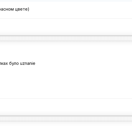
красном цвете)
пках було uznanie