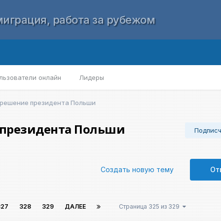
играция, работа за рубежом
льзователи онлайн
Лидеры
 решение президента Польши
 президента Польши
Подпис
Создать новую тему
От
327
328
329
ДАЛЕЕ
Страница 325 из 329