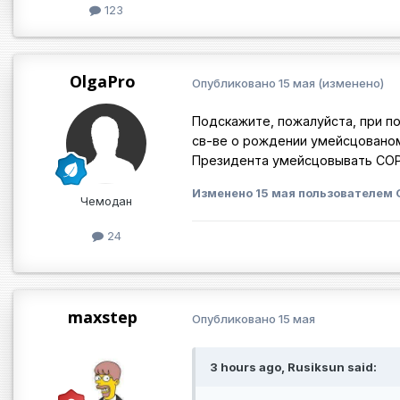
123
OlgaPro
Опубликовано
15 мая
(изменено)
Подскажите, пожалуйста, при по
св-ве о рождении умейсцованом
Президента умейсцовывать СО
Изменено
15 мая
пользователем 
Чемодан
24
maxstep
Опубликовано
15 мая
3 hours ago, Rusiksun said: