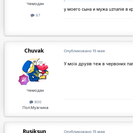
Чемодан
у моего сына и мужа uznanie в 
97
Chuvak
Опубликовано
15 мая
У моїх друзів теж в червоних па
Чемодан
800
Пол:
Мужчина
Rusiksun
Опубликовано
15 мая