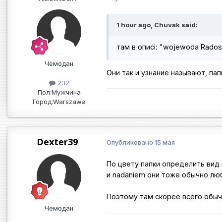
1 hour ago, Chuvak said:
там в описі: "wojewoda Radosł
Чемодан
Они так и узнание называют, па
232
Пол:
Мужчина
Город:
Warszawa
Dexter39
Опубликовано
15 мая
По цвету папки определить вид
и nadaniem они тоже обычно лю
Поэтому там скорее всего обыч
Чемодан