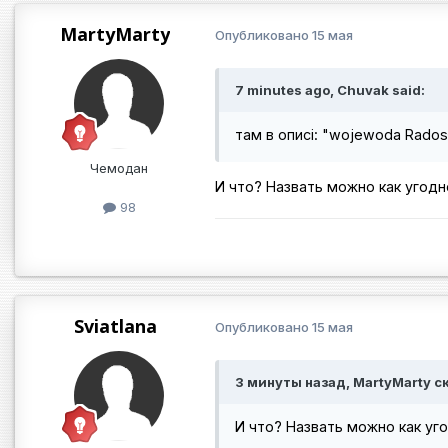
MartyMarty
Опубликовано
15 мая
7 minutes ago, Chuvak said:
там в описі: "wojewoda Radosł
Чемодан
И что? Назвать можно как угодно
98
Sviatlana
Опубликовано
15 мая
3 минуты назад, MartyMarty с
И что? Назвать можно как уго