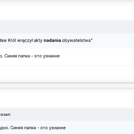
aw Król wręczył akty
nadania
obywatelstwa"
. Синяя папка - это узнанне
казал:
дно. Синяя папка - это узнанне