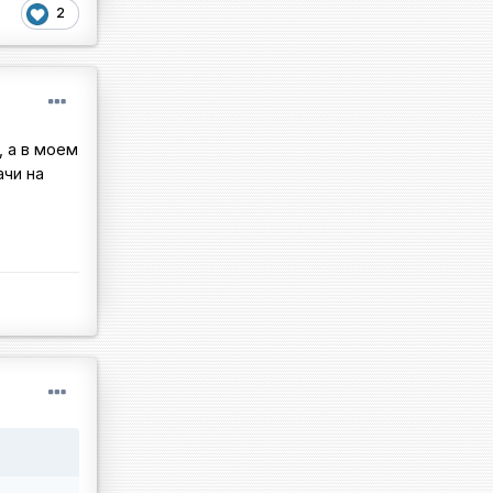
2
, а в моем
ачи на