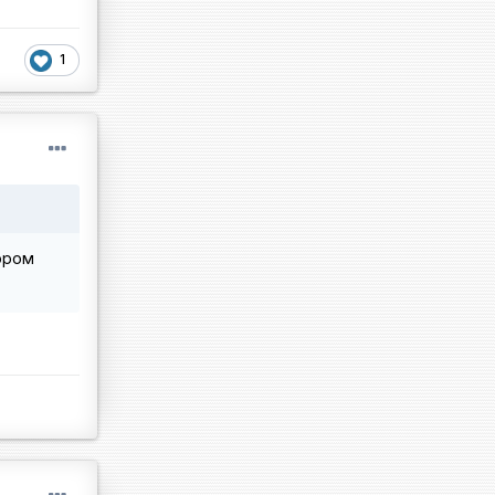
1
ором