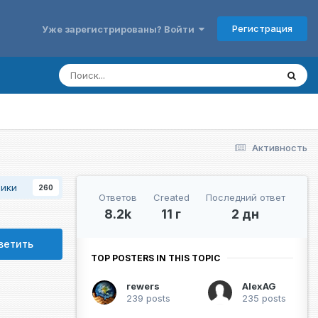
Регистрация
Уже зарегистрированы? Войти
Активность
чики
260
Ответов
Created
Последний ответ
8.2k
11 г
2 дн
ветить
TOP POSTERS IN THIS TOPIC
rewers
AlexAG
239 posts
235 posts