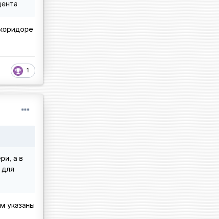
идента
 коридоре
1
ри, а в
 для
м указаны