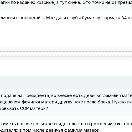
папки по наданию красные, а тут синие. Это точно не от през
ремония с воеводой.... Мне дали в зубы бумажку формата А4 в
 подаче на Президента, во внеске есть девичья фамилия мате
сцованом фамилия матери другая, уже после брака. Нужно ли
цовывать СОР матери?
о иметь полное польское свидетельство о рождении в которо
дителях в том числе девичья фамилия матери