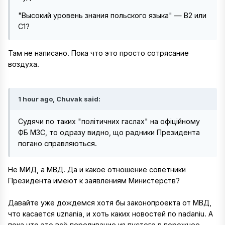
"Высокий уровень знания польского языка" — B2 или
C1?
Там не написано. Пока что это просто сотрясание
воздуха.
1 hour ago, Chuvak said:
Судячи по таких "політичних гаслах" на офіційному
ФБ МЗС, то одразу видно, що радники Президента
погано справляються.
Не МИД, а МВД. Да и какое отношение советники
Президента имеют к заявлениям Министерств?
Давайте уже дождемся хотя бы законопроекта от МВД,
что касается uznania, и хоть каких новостей по nadaniu. А
пока что это всё переливание из пустого в порожнее.