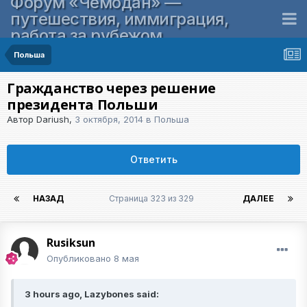
Форум «Чемодан» —
путешествия, иммиграция,
работа за рубежом
Польша
Гражданство через решение
президента Польши
Автор
Dariush
,
3 октября, 2014
в
Польша
Ответить
НАЗАД
Страница 323 из 329
ДАЛЕЕ
Rusiksun
Опубликовано
8 мая
3 hours ago, Lazybones said: