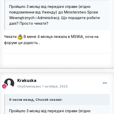
Пройшло 3 місяці від передачі справи (згідно
повідомлення від Уженду) до Ministerstwo Spraw
Wewnętrznych i Administracji. Що порадите робити
далі? Просто чекати?
Чекати
В мене 4 місяця лежала в MSWiA, хоча на
форумі це рідкість .
Krakuska
Опубликовано
1 октября, 2025
6 часов назад, Chuvak сказал:
Пройшло 3 місяці від передачі справи (згідно