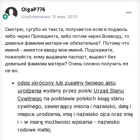
OlgaP776
Опубликовано
15 мая, 2025
Смотрю, сугубо из текста, получается если я подаюсь
либо через Президента, либо потом через Воеводу, то
девичья фамилия матери не обезательна? Потому что
именА - имеется ввиду мои именА. Подскажите,
пожалуйста, кому выдавали паспорт, выдают без
девичьей фамилии матери? Очень сложно получить ее
св-во.
odpis skrócony lub zupełny twojego aktu
urodzenia
wydany przez polski
Urząd Stanu
Cywilnego
na podstawie polskich ksiąg stanu
cywilnego, zawierający imiona i nazwisko, datę i
miejsce urodzenia, imię i nazwisko ojca oraz imię
i – w miarę możliwości wpisania - nazwisko
rodowe matki;