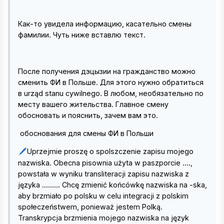
Как-то увидела информацию, касательно смены
фамилии. Чуть ниже вставлю текст.
После получения дэцызии на гражданство можно
сменить ФИ в Польше. Для этого нужно обратиться
в urząd stanu cywilnego. В любом, необязательно по
месту вашего жительства. Главное смену
обосновать и пояснить, зачем вам это.
обоснования для смены ФИ в Польши
Uprzejmie proszę o spolszczenie zapisu mojego
🖊️
nazwiska. Obecna pisownia użyta w paszporcie ....,
powstała w wyniku transliteracji zapisu nazwiska z
języka ......... Chcę zmienić końcówkę nazwiska na -ska,
aby brzmiało po polsku w celu integracji z polskim
społeczeństwem, ponieważ jestem Polką.
Transkrypcja brzmienia mojego nazwiska na język