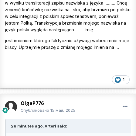
w wyniku transliteracji zapisu nazwiska z języka ......... Chcę
zmienić końcówkę nazwiska na -ska, aby brzmiało po polsku
w celu integracji z polskim społeczeństwem, ponieważ
jestem Polką. Transkrypcja brzmienia mojego nazwiska na
język polski wygląda następująco- ..... Imię ...
jest imieniem którego faktycznie używają wobec mnie moje
bliscy. Uprzejmie proszę o zmianę mojego imienia na ...
1
OlgaP776
Опубликовано
15 мая, 2025
28 minutes ago, Arteri said: