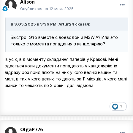
Alison
Опубликовано
12 мая, 2025
В 9.05.2025 в 9:36 PM, Artur24 сказал:
Быстро. Это вместе с воеводой и MSWIA? Или это
только с момента попадания в канцелярию?
Із усіх, від моменту складання паперів у Кракові. Мені
здається коли документи попадають у канцелярію їх
відразу роз приділяють на них у кого великі нашим та
малі, в тих у кого великі то дають за 11 місяців, у кого малі
шанси то чекають по 3 роки і далі відмова
1
OlgaP776