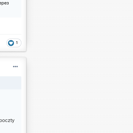
ерез
1
poczty