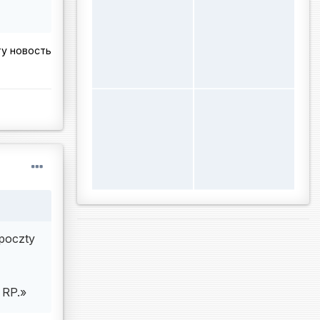
ту новость
poczty
a RP.»