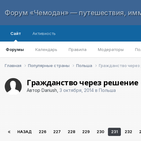
Форум «Чемодан» — путешествия, имм
Сайт
Активность
Форумы
Календарь
Правила
Модераторы
По
Главная
Популярные страны
Польша
Гражданство через
Гражданство через решение
Автор
Dariush
,
3 октября, 2014
в
Польша
НАЗАД
226
227
228
229
230
231
232