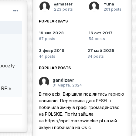
@master
Yuna
223 posts
201 posts
POPULAR DAYS
19 янв 2023
16 окт 2017
67 posts
54 posts
3 февр 2018
27 май 2025
44 posts
34 posts
poczty
POPULAR POSTS
gandizavr
31 марта, 2024
a RP.»
Вітаю всіх, Вирішила поділитись гарною
новиною. Перевірила дані PESEL і
побачила зміну в графі громадянство
на POLSKIE. Потім зайшла
на https://inpol.mazowieckie.pl на мій
акаун і побачила на Oś c