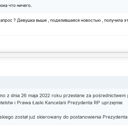
пока что ничего.
запрос ? Девушка выше , поделившаяся новостью , получила э
mo z dnia 26 maja 2022 roku przesłane za pośrednictwem 
telstw i Prawa Łaski Kancelarii Prezydenta RP uprzejmie
skiego został już skierowany do postanowienia Prezydent