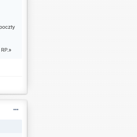
poczty
a RP.»