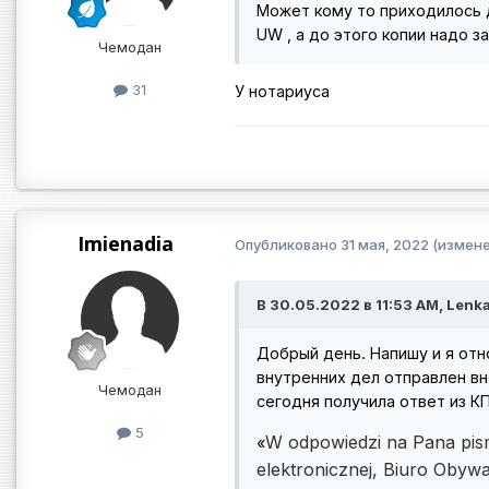
Может кому то приходилось 
UW , а до этого копии надо з
Чемодан
31
У нотариуса
Imienadia
Опубликовано
31 мая, 2022
(измене
В 30.05.2022 в 11:53 AM, Lenka
Добрый день. Напишу и я отно
внутренних дел отправлен внесо
Чемодан
сегодня получила ответ из КП
5
W odpowiedzi na Pana pis
«
elektronicznej, Biuro Obywa