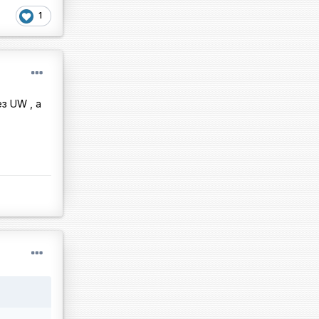
1
з UW , а