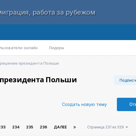
играция, работа за рубежом
льзователи онлайн
Лидеры
 решение президента Польши
 президента Польши
Подпис
Создать новую тему
От
233
234
235
236
ДАЛЕЕ
Страница 231 из 329