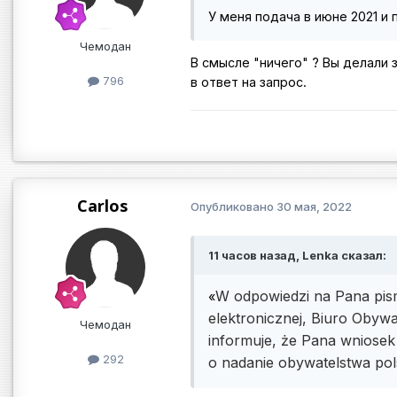
У меня подача в июне 2021 и 
Чемодан
В смысле "ничего" ? Вы делали 
796
в ответ на запрос.
Carlos
Опубликовано
30 мая, 2022
11 часов назад, Lenka сказал:
W odpowiedzi na Pana pis
«
elektronicznej, Biuro Obywa
Чемодан
informuje, że Pana wniosek
292
o nadanie obywatelstwa pol