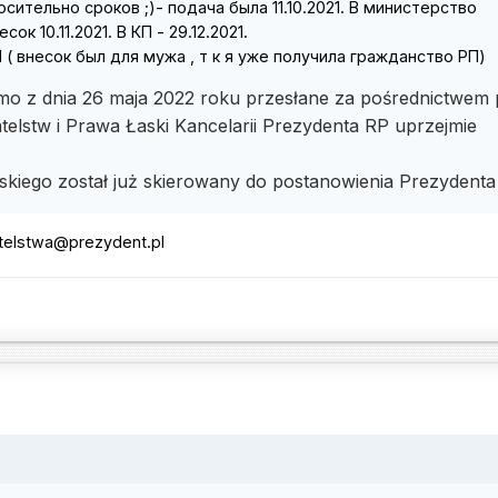
сительно сроков ;)- подача была 11.10.2021. В министерство
к 10.11.2021. В КП - 29.12.2021.
 ( внесок был для мужа , т к я уже получила гражданство РП)
mo z dnia 26 maja 2022 roku przesłane za pośrednictwem 
telstw i Prawa Łaski Kancelarii Prezydenta RP uprzejmie
skiego został już skierowany do postanowienia Prezydent
telstwa@prezydent.pl