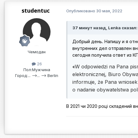
studentuc
Опубликовано
30 мая, 2022
37 минут назад, Lenka сказал:
Добрый день. Напишу и я отно
внутренних дел отправлен внесо
Чемодан
сегодня получила ответ из КП
26
W odpowiedzi na Pana pis
«
Пол:
Мужчина
elektronicznej, Biuro Obywa
Город:
... -->... --> Berlin
informuje, że Pana wniosek
o nadanie obywatelstwa pol
В 2021 чи 2020 році складений 