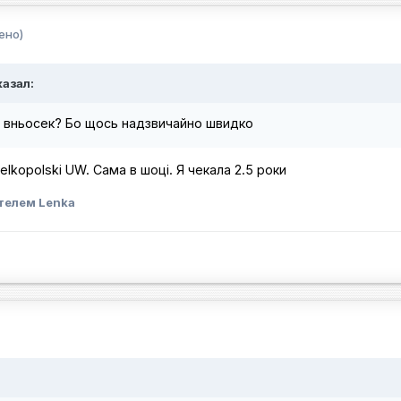
ено)
казал:
ий вньосек? Бо щось надзвичайно швидко
ielkopolski UW. Сама в шоці. Я чекала 2.5 роки
телем Lenka