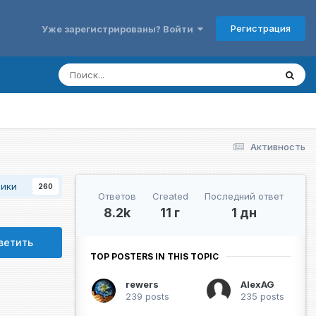
Регистрация
Уже зарегистрированы? Войти
Активность
чики
260
Ответов
Created
Последний ответ
8.2k
11 г
1 дн
ветить
TOP POSTERS IN THIS TOPIC
rewers
AlexAG
239 posts
235 posts