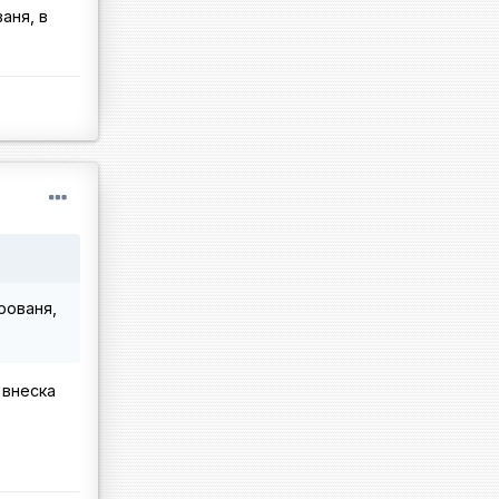
аня, в
рованя,
 внеска