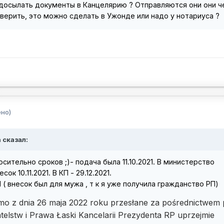
досылать документы в Канцелярию ? Отправляются они они ч
аверить, это можно сделать в Ужонде или надо у нотариуса ?
но)
 сказал:
сительно сроков ;)- подача была 11.10.2021. В министерство
к 10.11.2021. В КП - 29.12.2021.
 ( внесок был для мужа , т к я уже получила гражданство РП)
mo z dnia 26 maja 2022 roku przesłane za pośrednictwem 
telstw i Prawa Łaski Kancelarii Prezydenta RP uprzejmie