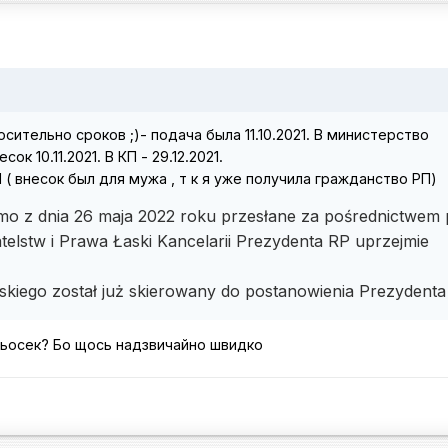
сительно сроков ;)- подача была 11.10.2021. В министерство
к 10.11.2021. В КП - 29.12.2021.
 ( внесок был для мужа , т к я уже получила гражданство РП)
mo z dnia 26 maja 2022 roku przesłane za pośrednictwem 
telstw i Prawa Łaski Kancelarii Prezydenta RP uprzejmie
skiego został już skierowany do postanowienia Prezydent
вньосек? Бо щось надзвичайно швидко