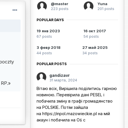
@master
Yuna
223 posts
201 posts
POPULAR DAYS
19 янв 2023
16 окт 2017
67 posts
54 posts
3 февр 2018
27 май 2025
44 posts
34 posts
poczty
POPULAR POSTS
gandizavr
31 марта, 2024
a RP.»
Вітаю всіх, Вирішила поділитись гарною
новиною. Перевірила дані PESEL і
побачила зміну в графі громадянство
на POLSKIE. Потім зайшла
на https://inpol.mazowieckie.pl на мій
акаун і побачила на Oś c