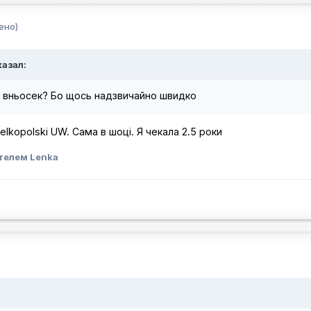
ено)
казал:
ий вньосек? Бо щось надзвичайно швидко
ielkopolski UW. Сама в шоці. Я чекала 2.5 роки
телем Lenka