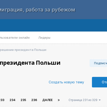
играция, работа за рубежом
льзователи онлайн
Лидеры
 решение президента Польши
 президента Польши
Подпис
Создать новую тему
От
233
234
235
236
ДАЛЕЕ
Страница 231 из 329