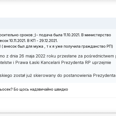
сительно сроков ;)- подача была 11.10.2021. В министерство
к 10.11.2021. В КП - 29.12.2021.
 ( внесок был для мужа , т к я уже получила гражданство РП)
mo z dnia 26 maja 2022 roku przesłane za pośrednictwem 
telstw i Prawa Łaski Kancelarii Prezydenta RP uprzejmie
skiego został już skierowany do postanowienia Prezydent
вньосек? Бо щось надзвичайно швидко