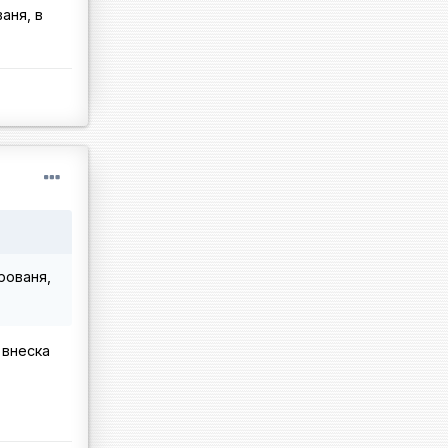
аня, в
рованя,
 внеска