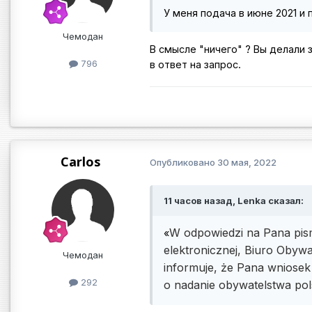
У меня подача в июне 2021 и 
Чемодан
В смысле "ничего" ? Вы делали 
796
в ответ на запрос.
Carlos
Опубликовано
30 мая, 2022
11 часов назад, Lenka сказал:
W odpowiedzi na Pana pis
«
elektronicznej, Biuro Obywa
Чемодан
informuje, że Pana wniosek
292
o nadanie obywatelstwa pol