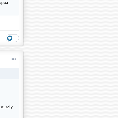
ерез
1
poczty