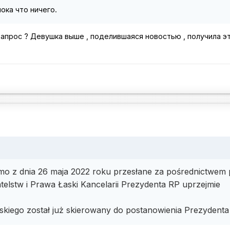
пока что ничего.
запрос ? Девушка выше , поделившаяся новостью , получила э
mo z dnia 26 maja 2022 roku przesłane za pośrednictwem 
telstw i Prawa Łaski Kancelarii Prezydenta RP uprzejmie
skiego został już skierowany do postanowienia Prezydent