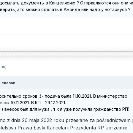
досылать документы в Канцелярию ? Отправляются они они ч
аверить, это можно сделать в Ужонде или надо у нотариуса ?
но)
 сказал:
сительно сроков ;)- подача была 11.10.2021. В министерство
к 10.11.2021. В КП - 29.12.2021.
 ( внесок был для мужа , т к я уже получила гражданство РП)
mo z dnia 26 maja 2022 roku przesłane za pośrednictwem 
telstw i Prawa Łaski Kancelarii Prezydenta RP uprzejmie