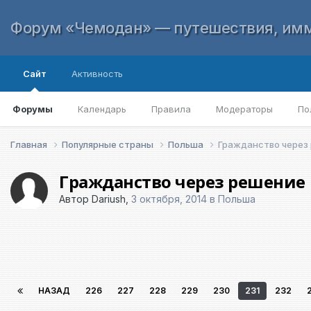
Форум «Чемодан» — путешествия, имм
Сайт
Активность
Форумы
Календарь
Правила
Модераторы
По
Главная
Популярные страны
Польша
Гражданство через
Гражданство через решение
Автор
Dariush
,
3 октября, 2014
в
Польша
НАЗАД
226
227
228
229
230
231
232