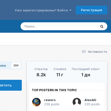
Регистрация
Уже зарегистрированы? Войти
Активность
чики
260
Ответов
Created
Последний ответ
8.2k
11 г
1 дн
ветить
TOP POSTERS IN THIS TOPIC
rewers
AlexAG
239 posts
235 posts