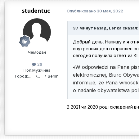
studentuc
Опубликовано
30 мая, 2022
37 минут назад, Lenka сказал:
Добрый день. Напишу и я отно
внутренних дел отправлен внесо
Чемодан
сегодня получила ответ из КП
26
W odpowiedzi na Pana pis
«
Пол:
Мужчина
elektronicznej, Biuro Obywa
Город:
... -->... --> Berlin
informuje, że Pana wniosek
o nadanie obywatelstwa pol
В 2021 чи 2020 році складений 