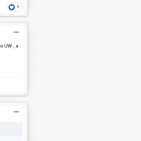
1
з UW , а