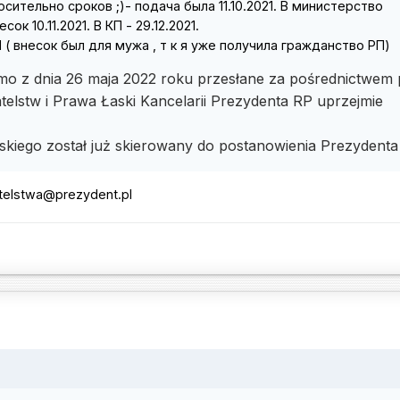
сительно сроков ;)- подача была 11.10.2021. В министерство
к 10.11.2021. В КП - 29.12.2021.
 ( внесок был для мужа , т к я уже получила гражданство РП)
mo z dnia 26 maja 2022 roku przesłane za pośrednictwem 
telstw i Prawa Łaski Kancelarii Prezydenta RP uprzejmie
skiego został już skierowany do postanowienia Prezydent
telstwa@prezydent.pl