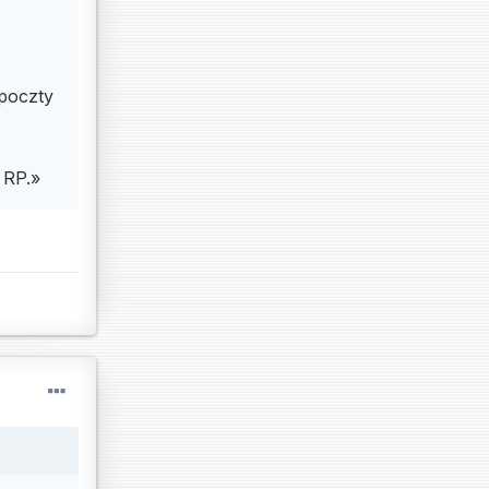
poczty
a RP.»