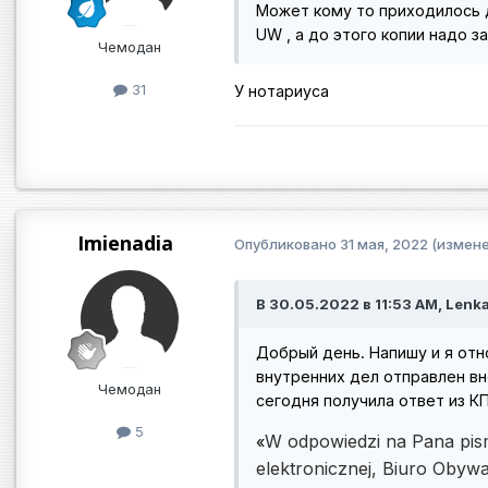
Может кому то приходилось 
UW , а до этого копии надо з
Чемодан
31
У нотариуса
Imienadia
Опубликовано
31 мая, 2022
(измене
В 30.05.2022 в 11:53 AM, Lenka
Добрый день. Напишу и я отно
внутренних дел отправлен внесо
Чемодан
сегодня получила ответ из КП
5
W odpowiedzi na Pana pis
«
elektronicznej, Biuro Obywa