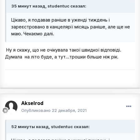
35 минут назад, studentuc сказал:
Цікаво, я подавав раніше в уженді тиждень і
зареєстровано в канцелярії місяць раніше, але ще не
маю. Чекаємо далі.
Ну я скажу, що не очікувала такої швидкої відповіді.
Думала на літо буде, а тут...трошки більше ніж рік.
Akselrod
Опубликовано
22 декабря, 2021
52 минуты назад, studentuc сказал: