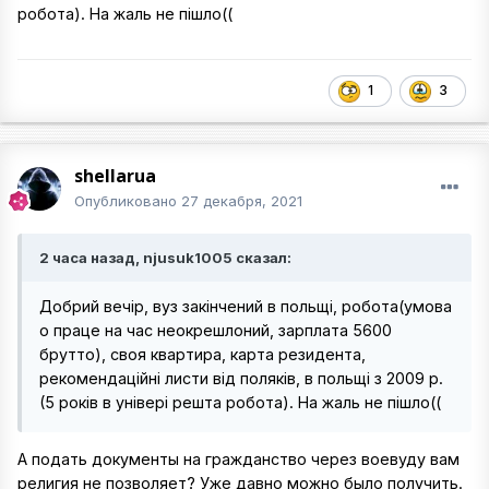
робота). На жаль не пішло((
1
3
shellarua
Опубликовано
27 декабря, 2021
2 часа назад, njusuk1005 сказал:
Добрий вечір, вуз закінчений в польщі, робота(умова
о праце на час неокрешлоний, зарплата 5600
брутто), своя квартира, карта резидента,
рекомендаційні листи від поляків, в польщі з 2009 р.
(5 років в універі решта робота). На жаль не пішло((
А подать документы на гражданство через воевуду вам
религия не позволяет? Уже давно можно было получить.