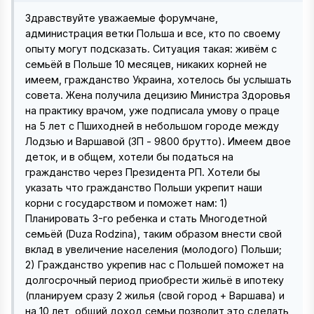
Здравствуйте уважаемые форумчане,
администрация ветки Польша и все, кто по своему
опыту могут подсказать. Ситуация такая: живём с
семьёй в Польше 10 месяцев, никаких корней не
имеем, гражданство Украина, хотелось бы услышать
совета. Жена получила децизию Министра Здоровья
на практику врачом, уже подписала умову о праце
на 5 лет с Пшиходней в небольшом городе между
Лодзью и Варшавой (ЗП - 9800 брутто). Имеем двое
деток, и в общем, хотели бы податься на
гражданство через Президента РП. Хотели бы
указать что гражданство Польши укрепит наши
корни с государством и поможет нам: 1)
Планировать 3-го ребенка и стать Многодетной
семьёй (Duza Rodzina), таким образом внести свой
вклад в увеличение населения (молодого) Польши;
2) Гражданство укрепив нас с Польшей поможет на
долгосрочный период приобрести жильё в ипотеку
(планируем сразу 2 жилья (свой город + Варшава) и
на 10 лет, общий доход семьи позволит это сделать