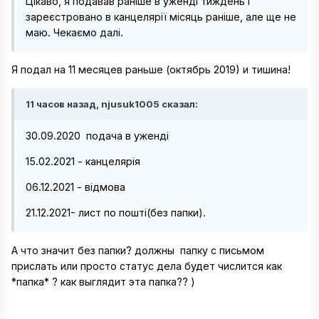
Цікаво, я подавав раніше в уженді тиждень і
зареєстровано в канцелярії місяць раніше, але ще не
маю. Чекаємо далі.
Я подал на 11 месяцев раньше (октябрь 2019) и тишина!
11 часов назад, njusuk1005 сказал:
30.09.2020 подача в уженді
15.02.2021 - канцелярія
06.12.2021 - відмова
21.12.2021- лист по пошті(без папки).
А что значит без папки? должны папку с письмом
прислать или просто статус дела будет числится как
*папка* ? как выглядит эта папка?? )