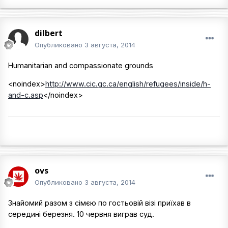
dilbert
Опубликовано
3 августа, 2014
Humanitarian and compassionate grounds
<noindex>
http://www.cic.gc.ca/english/refugees/inside/h-
and-c.asp
</noindex>
ovs
Опубликовано
3 августа, 2014
Знайомий разом з сімєю по гостьовій візі приїхав в
середині березня. 10 червня виграв суд.