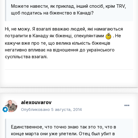
Можете навести, як приклад, інший спосіб, крім TRV,
щоб податись на біженство в Канаді?
Ні, не можу. Я взагалі вважаю людей, які намагаються
потрапити в Канаду як біженці, спекулянтами
. Не
кажучи вже про те, що велика кількість біженців
негативно впливає на відношення до українського
суспільства взагалі.
alexouvarov
Опубликовано
5 августа, 2014
Единственное, что точно знаю так это то, что в
конце марта они уже улетели. Отец был убит в