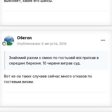
выясняет, какие его шансы.
O6eron
Опубликовано
4 августа, 2014
Знайомий разом з сімєю по гостьовій візі приїхав в
середині березня. 10 червня виграв суд.
Вот из-за таких случаев сейчас много отказов по
гостевым визам.