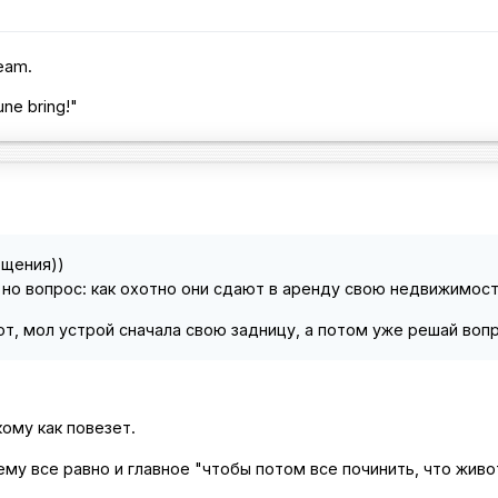
ream.
une bring!"
бщения))
 но вопрос: как охотно они сдают в аренду свою недвижимос
, мол устрой сначала свою задницу, а потом уже решай вопро
кому как повезет.
ьему все равно и главное "чтобы потом все починить, что жи