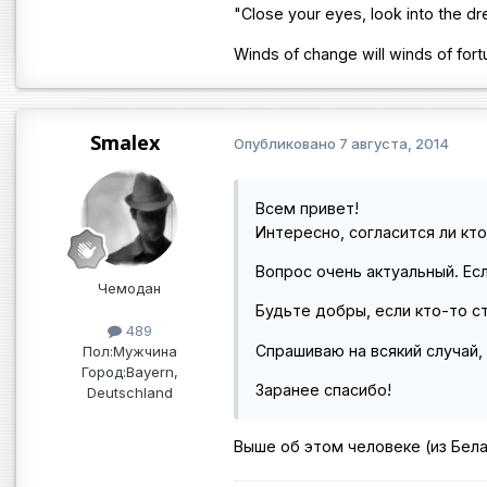
"Close your eyes, look into the d
Winds of change will winds of fort
Smalex
Опубликовано
7 августа, 2014
Всем привет!
Интересно, согласится ли кт
Вопрос очень актуальный. Ес
Чемодан
Будьте добры, если кто-то с
489
Спрашиваю на всякий случай,
Пол:
Мужчина
Город:
Bayern,
Заранее спасибо!
Deutschland
Выше об этом человеке (из Бела