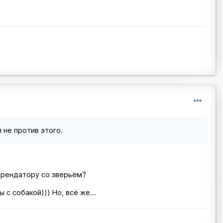
 не против этого.
 арендатору со зверьём?
с собакой))) Но, всё же...