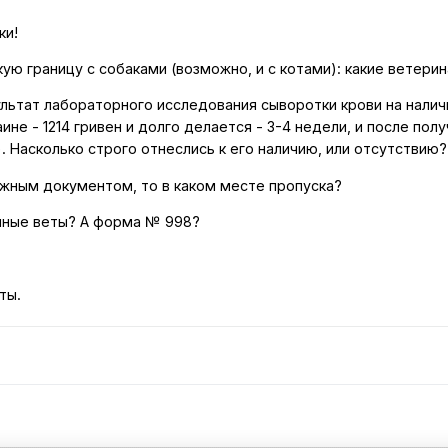
ки!
кую границу с собаками (возможно, и с котами): какие ветер
ультат лабораторного исследования сыворотки крови на налич
ине - 1214 гривен и долго делается - 3-4 недели, и после по
). Насколько строго отнеслись к его наличию, или отсутствию?
ажным документом, то в каком месте пропуска?
чные веты? А форма № 998?
ты.