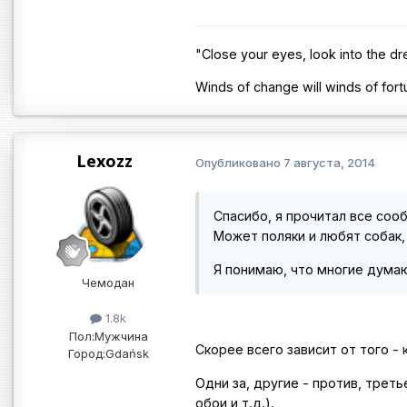
"Close your eyes, look into the d
Winds of change will winds of fort
Lexozz
Опубликовано
7 августа, 2014
Спасибо, я прочитал все соо
Может поляки и любят собак,
Я понимаю, что многие думают
Чемодан
1.8k
Пол:
Мужчина
Скорее всего зависит от того - 
Город:
Gdańsk
Одни за, другие - против, трет
обои и т.д.).