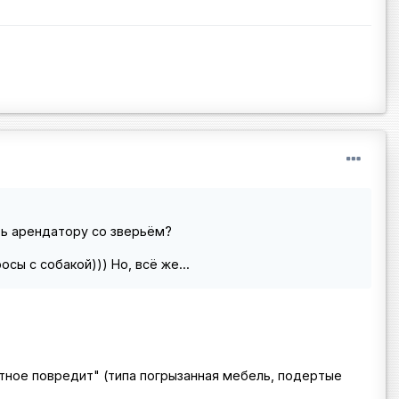
ть арендатору со зверьём?
сы с собакой))) Но, всё же...
вотное повредит" (типа погрызанная мебель, подертые