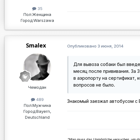
35
Пол:
Женщина
Город:
Warszawa
Smalex
Опубликовано
3 июня, 2014
Для вывоза собаки был введе
месяц после прививания. За 
в аэропорту на сертификат, 
вопросов не было.
Чемодан
489
Знакомый заезжал автобусом с Б
Пол:
Мужчина
Город:
Bayern,
Deutschland
"Man muss das Unmögliche versuchen, um das